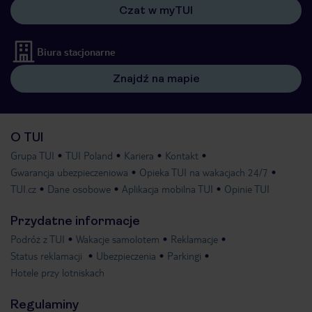
Czat w myTUI
Biura stacjonarne
Znajdź na mapie
O TUI
Grupa TUI
TUI Poland
Kariera
Kontakt
Gwarancja ubezpieczeniowa
Opieka TUI na wakacjach 24/7
TUI.cz
Dane osobowe
Aplikacja mobilna TUI
Opinie TUI
Przydatne informacje
Podróż z TUI
Wakacje samolotem
Reklamacje
Status reklamacji
Ubezpieczenia
Parkingi
Hotele przy lotniskach
Regulaminy