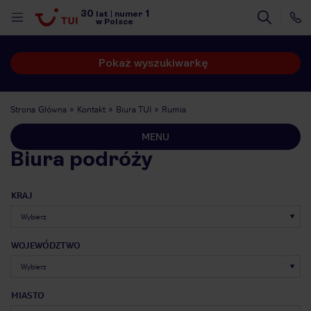
30
1
lat
|
numer
w Polsce
Pokaż wyszukiwarkę
Strona Główna
Kontakt
Biura TUI
Rumia
MENU
Biura podróży
KRAJ
WOJEWÓDZTWO
nute
MIASTO