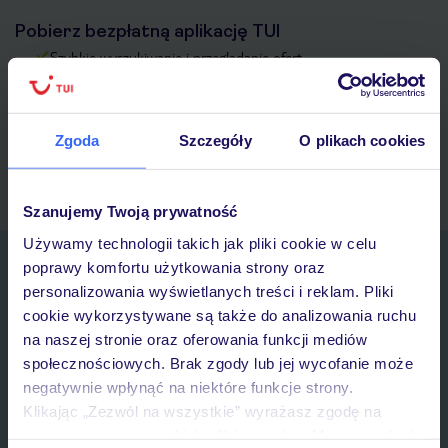
Pobierz bezpłatną aplikację TUI
Szybkie wyszukiwanie i przeglądanie ofert
Lista ulubionych ofert i możliwość ich udostępniania
Historia wyszukiwań i ostatnio oglądanych ofert
Kontakt z TUI i wszystkie informacje o Twojej rezerwacji w
Zgoda
Szczegóły
O plikach cookies
myTUI
Szanujemy Twoją prywatność
Używamy technologii takich jak pliki cookie w celu
Zapisz się do newslettera
poprawy komfortu użytkowania strony oraz
IMIĘ*
personalizowania wyświetlanych treści i reklam. Pliki
cookie wykorzystywane są także do analizowania ruchu
na naszej stronie oraz oferowania funkcji mediów
E-MAIL*
społecznościowych. Brak zgody lub jej wycofanie może
negatywnie wpłynąć na niektóre funkcje strony.
Klikając „Zezwól na wszystkie” wyrażasz zgodę na
Wyrażam zgodę na przetwarzanie danych osobowych przez TUI
umieszczenie wszystkich plików cookie. Możesz jednak
Poland Sp. z o.o. i TUI Poland Dystrybucja Sp. z o.o. w celach