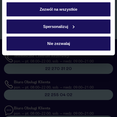
personalizować swój wybór wchodząc w zakładkę
marketingowych, w zakresie oraz celu wskazanym w
„Informacji o
przetwarzaniu danych osobowych”
, poprzez elektroniczną formę
„Szczegóły”
Zezwól na wszystkie
komunikacji (e-mail), także z użyciem tzw. automatycznych
Szczegółowe informacje o plikach cookie znajdziesz
systemów wywołujących.
w
polityce plików cookies
oraz
polityce prywatności
.
Zapisz się
Spersonalizuj
Nie zezwalaj
Skontaktuj się z nami
Telefoniczne Centrum Rezerwacji
pon. – pt. 08:00–22:00, sob. – niedz. 09:00–21:00
22 270 31 20
Biuro Obsługi Klienta
pon. – pt. 08:00–22:00, sob. – niedz. 09:00–21:00
22 255 04 02
Biuro Obsługi Klienta
pon. – pt. 08:00–22:00, sob. – niedz. 09:00–21:00