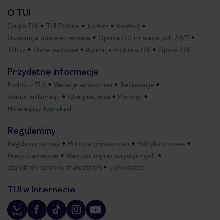
O TUI
Grupa TUI
TUI Poland
Kariera
Kontakt
Gwarancja ubezpieczeniowa
Opieka TUI na wakacjach 24/7
TUI.cz
Dane osobowe
Aplikacja mobilna TUI
Opinie TUI
Przydatne informacje
Podróż z TUI
Wakacje samolotem
Reklamacje
Status reklamacji
Ubezpieczenia
Parkingi
Hotele przy lotniskach
Regulaminy
Regulamin strony
Polityka prywatności
Polityka cookies
Bilety czarterowe
Warunki imprez turystycznych
Standardy ochrony małoletnich
Compliance
TUI w Internecie