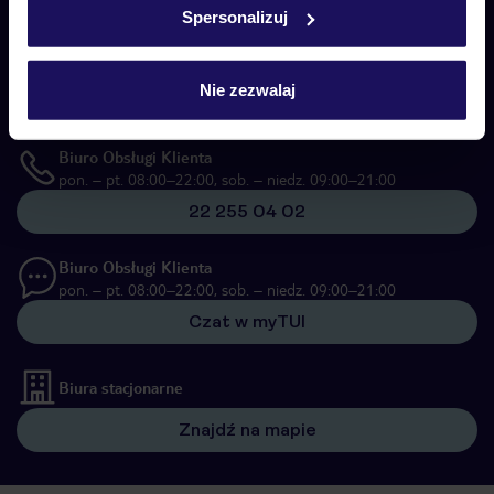
Spersonalizuj
Skontaktuj się z nami
Telefoniczne Centrum Rezerwacji
pon. – pt. 08:00–22:00, sob. – niedz. 09:00–21:00
Nie zezwalaj
22 270 31 20
Biuro Obsługi Klienta
pon. – pt. 08:00–22:00, sob. – niedz. 09:00–21:00
22 255 04 02
Biuro Obsługi Klienta
pon. – pt. 08:00–22:00, sob. – niedz. 09:00–21:00
Czat w myTUI
Biura stacjonarne
Znajdź na mapie