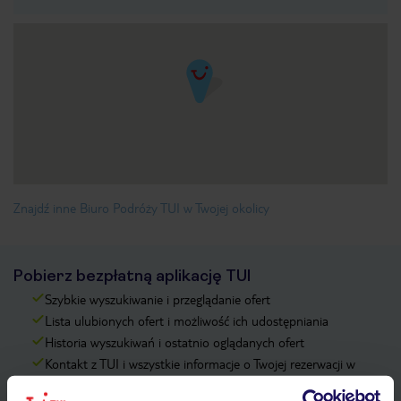
Znajdź inne Biuro Podróży TUI w Twojej okolicy
Pobierz bezpłatną aplikację TUI
Szybkie wyszukiwanie i przeglądanie ofert
Lista ulubionych ofert i możliwość ich udostępniania
Historia wyszukiwań i ostatnio oglądanych ofert
Kontakt z TUI i wszystkie informacje o Twojej rezerwacji w
myTUI