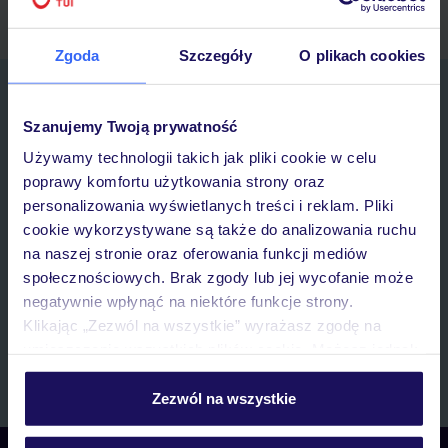
Zgoda
Szczegóły
O plikach cookies
Zapisz się do newslettera
IMIĘ*
Szanujemy Twoją prywatność
Używamy technologii takich jak pliki cookie w celu
poprawy komfortu użytkowania strony oraz
E-MAIL*
personalizowania wyświetlanych treści i reklam. Pliki
cookie wykorzystywane są także do analizowania ruchu
Wyrażam zgodę na przetwarzanie danych osobowych przez TUI
na naszej stronie oraz oferowania funkcji mediów
Poland Sp. z o.o. i TUI Poland Dystrybucja Sp. z o.o. w celach
społecznościowych. Brak zgody lub jej wycofanie może
marketingowych, w zakresie oraz celu wskazanym w
„Informacji o
negatywnie wpłynąć na niektóre funkcje strony.
przetwarzaniu danych osobowych”
, poprzez elektroniczną formę
Klikając „Zezwól na wszystkie” wyrażasz zgodę na
komunikacji (e-mail), także z użyciem tzw. automatycznych
systemów wywołujących.
umieszczenie wszystkich plików cookie. Możesz jednak
personalizować swój wybór wchodząc w zakładkę
Zapisz się
„Szczegóły”
Zezwól na wszystkie
Szczegółowe informacje o plikach cookie znajdziesz
w
polityce plików cookies
oraz
polityce prywatności
.