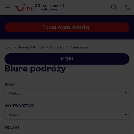
30
1
lat
|
numer
w Polsce
Pokaż wyszukiwarkę
Strona Główna
Kontakt
Biura TUI
Pobiedziska
MENU
Biura podróży
KRAJ
WOJEWÓDZTWO
nute
MIASTO