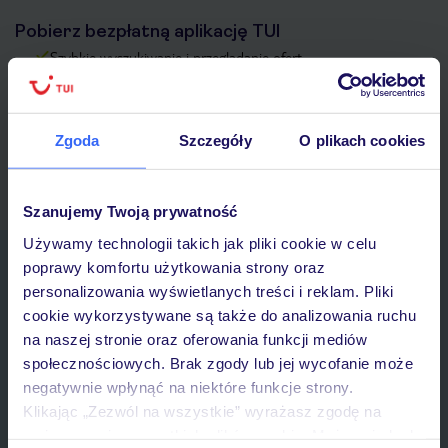
Pobierz bezpłatną aplikację TUI
Szybkie wyszukiwanie i przeglądanie ofert
Lista ulubionych ofert i możliwość ich udostępniania
Historia wyszukiwań i ostatnio oglądanych ofert
Kontakt z TUI i wszystkie informacje o Twojej rezerwacji w
Zgoda
Szczegóły
O plikach cookies
myTUI
Szanujemy Twoją prywatność
Używamy technologii takich jak pliki cookie w celu
Zapisz się do newslettera
poprawy komfortu użytkowania strony oraz
IMIĘ*
personalizowania wyświetlanych treści i reklam. Pliki
cookie wykorzystywane są także do analizowania ruchu
na naszej stronie oraz oferowania funkcji mediów
E-MAIL*
społecznościowych. Brak zgody lub jej wycofanie może
negatywnie wpłynąć na niektóre funkcje strony.
Klikając „Zezwól na wszystkie” wyrażasz zgodę na
Wyrażam zgodę na przetwarzanie danych osobowych przez TUI
umieszczenie wszystkich plików cookie. Możesz jednak
Poland Sp. z o.o. i TUI Poland Dystrybucja Sp. z o.o. w celach