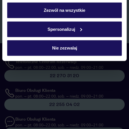
personalizować swój wybór wchodząc w zakładkę
marketingowych, w zakresie oraz celu wskazanym w
„Informacji o
przetwarzaniu danych osobowych”
, poprzez elektroniczną formę
„Szczegóły”
Zezwól na wszystkie
komunikacji (e-mail), także z użyciem tzw. automatycznych
Szczegółowe informacje o plikach cookie znajdziesz
systemów wywołujących.
w
polityce plików cookies
oraz
polityce prywatności
.
Zapisz się
Spersonalizuj
Nie zezwalaj
Skontaktuj się z nami
Telefoniczne Centrum Rezerwacji
pon. – pt. 08:00–22:00, sob. – niedz. 09:00–21:00
22 270 31 20
Biuro Obsługi Klienta
pon. – pt. 08:00–22:00, sob. – niedz. 09:00–21:00
22 255 04 02
Biuro Obsługi Klienta
pon. – pt. 08:00–22:00, sob. – niedz. 09:00–21:00