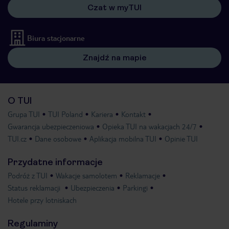
Czat w myTUI
Biura stacjonarne
Znajdź na mapie
O TUI
Grupa TUI
TUI Poland
Kariera
Kontakt
Gwarancja ubezpieczeniowa
Opieka TUI na wakacjach 24/7
TUI.cz
Dane osobowe
Aplikacja mobilna TUI
Opinie TUI
Przydatne informacje
Podróż z TUI
Wakacje samolotem
Reklamacje
Status reklamacji
Ubezpieczenia
Parkingi
Hotele przy lotniskach
Regulaminy