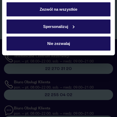
personalizować swój wybór wchodząc w zakładkę
marketingowych, w zakresie oraz celu wskazanym w
„Informacji o
przetwarzaniu danych osobowych”
, poprzez elektroniczną formę
„Szczegóły”
Zezwól na wszystkie
komunikacji (e-mail), także z użyciem tzw. automatycznych
Szczegółowe informacje o plikach cookie znajdziesz
systemów wywołujących.
w
polityce plików cookies
oraz
polityce prywatności
.
Zapisz się
Spersonalizuj
Nie zezwalaj
Skontaktuj się z nami
Telefoniczne Centrum Rezerwacji
pon. – pt. 08:00–22:00, sob. – niedz. 09:00–21:00
22 270 31 20
Biuro Obsługi Klienta
pon. – pt. 08:00–22:00, sob. – niedz. 09:00–21:00
22 255 04 02
Biuro Obsługi Klienta
pon. – pt. 08:00–22:00, sob. – niedz. 09:00–21:00