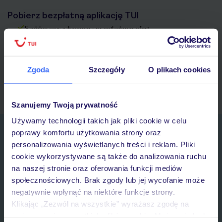
Pobierz bezpłatną aplikację TUI
Szybkie wyszukiwanie i przeglądanie ofert
Lista ulubionych ofert i możliwość ich udostępniania
Historia wyszukiwań i ostatnio oglądanych ofert
Kontakt z TUI i wszystkie informacje o Twojej rezerwacji w
Zgoda
Szczegóły
O plikach cookies
myTUI
Szanujemy Twoją prywatność
Używamy technologii takich jak pliki cookie w celu
Zapisz się do newslettera
poprawy komfortu użytkowania strony oraz
IMIĘ*
personalizowania wyświetlanych treści i reklam. Pliki
cookie wykorzystywane są także do analizowania ruchu
na naszej stronie oraz oferowania funkcji mediów
E-MAIL*
społecznościowych. Brak zgody lub jej wycofanie może
negatywnie wpłynąć na niektóre funkcje strony.
Klikając „Zezwól na wszystkie” wyrażasz zgodę na
Wyrażam zgodę na przetwarzanie danych osobowych przez TUI
umieszczenie wszystkich plików cookie. Możesz jednak
Poland Sp. z o.o. i TUI Poland Dystrybucja Sp. z o.o. w celach