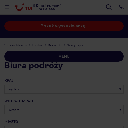
30
1
lat
|
numer
w Polsce
Pokaż wyszukiwarkę
Strona Główna
Kontakt
Biura TUI
Nowy Sącz
MENU
Biura podróży
KRAJ
WOJEWÓDZTWO
nute
MIASTO