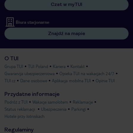
Czat w myTUI
Biura stacjonarne
Znajdź na mapie
O TUI
Grupa TUI
TUI Poland
Kariera
Kontakt
Gwarancja ubezpieczeniowa
Opieka TUI na wakacjach 24/7
TUI.cz
Dane osobowe
Aplikacja mobilna TUI
Opinie TUI
Przydatne informacje
Podróż z TUI
Wakacje samolotem
Reklamacje
Status reklamacji
Ubezpieczenia
Parkingi
Hotele przy lotniskach
Regulaminy