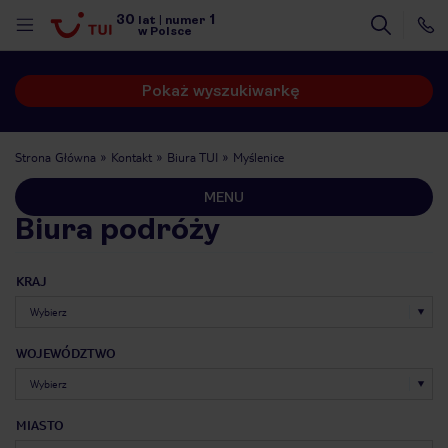
30
1
lat
|
numer
w Polsce
Pokaż wyszukiwarkę
Strona Główna
Kontakt
Biura TUI
Myślenice
MENU
Biura podróży
KRAJ
WOJEWÓDZTWO
nute
MIASTO