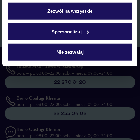
personalizować swój wybór wchodząc w zakładkę
marketingowych, w zakresie oraz celu wskazanym w
„Informacji o
przetwarzaniu danych osobowych”
, poprzez elektroniczną formę
„Szczegóły”
Zezwól na wszystkie
komunikacji (e-mail), także z użyciem tzw. automatycznych
Szczegółowe informacje o plikach cookie znajdziesz
systemów wywołujących.
w
polityce plików cookies
oraz
polityce prywatności
.
Zapisz się
Spersonalizuj
Nie zezwalaj
Skontaktuj się z nami
Telefoniczne Centrum Rezerwacji
pon. – pt. 08:00–22:00, sob. – niedz. 09:00–21:00
22 270 31 20
Biuro Obsługi Klienta
pon. – pt. 08:00–22:00, sob. – niedz. 09:00–21:00
22 255 04 02
Biuro Obsługi Klienta
pon. – pt. 08:00–22:00, sob. – niedz. 09:00–21:00