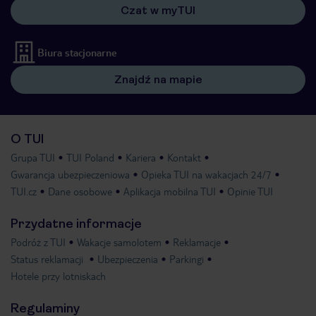
Czat w myTUI
Biura stacjonarne
Znajdź na mapie
O TUI
Grupa TUI
TUI Poland
Kariera
Kontakt
Gwarancja ubezpieczeniowa
Opieka TUI na wakacjach 24/7
TUI.cz
Dane osobowe
Aplikacja mobilna TUI
Opinie TUI
Przydatne informacje
Podróż z TUI
Wakacje samolotem
Reklamacje
Status reklamacji
Ubezpieczenia
Parkingi
Hotele przy lotniskach
Regulaminy