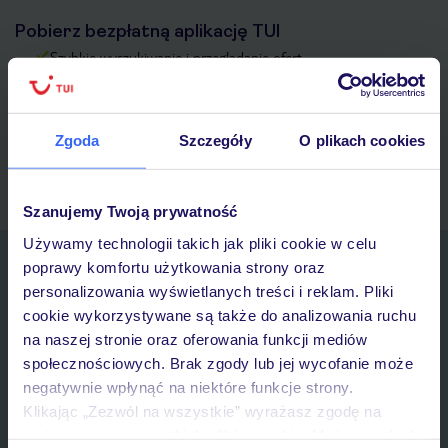
Pobierz bezpłatną aplikację TUI
Szybkie wyszukiwanie i przeglądanie ofert
Lista ulubionych ofert i możliwość ich udostępniania
Historia wyszukiwań i ostatnio oglądanych ofert
Kontakt z TUI i wszystkie informacje o Twojej rezerwacji w
Zgoda
Szczegóły
O plikach cookies
myTUI
Szanujemy Twoją prywatność
Używamy technologii takich jak pliki cookie w celu
Zapisz się do newslettera
poprawy komfortu użytkowania strony oraz
IMIĘ*
personalizowania wyświetlanych treści i reklam. Pliki
cookie wykorzystywane są także do analizowania ruchu
na naszej stronie oraz oferowania funkcji mediów
E-MAIL*
społecznościowych. Brak zgody lub jej wycofanie może
negatywnie wpłynąć na niektóre funkcje strony.
Klikając „Zezwól na wszystkie” wyrażasz zgodę na
Wyrażam zgodę na przetwarzanie danych osobowych przez TUI
umieszczenie wszystkich plików cookie. Możesz jednak
Poland Sp. z o.o. i TUI Poland Dystrybucja Sp. z o.o. w celach