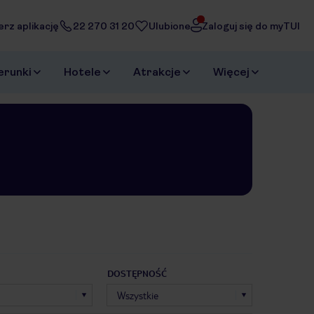
erz aplikację
22 270 31 20
Ulubione
Zaloguj się do myTUI
erunki
Hotele
Atrakcje
Więcej
DOSTĘPNOŚĆ