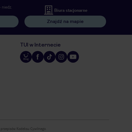
 niedz.
Biura stacjonarne
Znajdź na mapie
TUI w Internecie
iu przepisów Kodeksu Cywilnego.