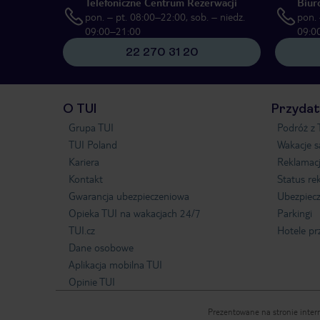
Telefoniczne Centrum Rezerwacji
Biur
pon. – pt. 08:00–22:00, sob. – niedz.
pon. 
09:00–21:00
09:0
22 270 31 20
O TUI
Przydat
Grupa TUI
Podróż z 
TUI Poland
Wakacje 
Kariera
Reklamac
Kontakt
Status re
Gwarancja ubezpieczeniowa
Ubezpiecz
Opieka TUI na wakacjach 24/7
Parkingi
TUI.cz
Hotele pr
Dane osobowe
Aplikacja mobilna TUI
Opinie TUI
Prezentowane na stronie intern