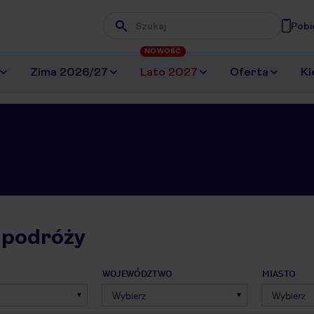
Pobi
Wpisz frazę, której szukasz
NOWOŚĆ
Zima 2026/27
Lato 2027
Oferta
Ki
 podróży
WOJEWÓDZTWO
MIASTO