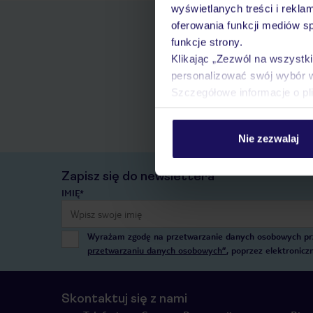
wyświetlanych treści i rekla
oferowania funkcji mediów s
funkcje strony.
Klikając „Zezwól na wszystk
personalizować swój wybór 
Szczegółowe informacje o pl
Nie zezwalaj
Zapisz się do newslettera
IMIĘ*
Wyrażam zgodę na przetwarzanie danych osobowych przez
przetwarzaniu danych osobowych”
, poprzez elektronic
Skontaktuj się z nami