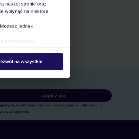
na naszej stronie oraz
e wpłynąć na niektóre
. Możesz jednak
pniania
ert
ce prywatności
.
 rezerwacji w myTUI
ezwól na wszystkie
Zapisz się
tingowych, w zakresie oraz celu wskazanym w
„Informacji o
ów wywołujących.