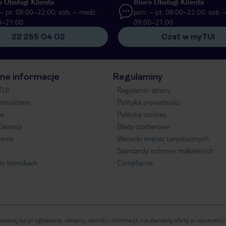
o Obsługi Klienta
Biuro Obsługi Klienta
– pt. 08:00–22:00, sob. – niedz.
pon. – pt. 08:00–22:00, sob. –
0–21:00
09:00–21:00
22 255 04 02
Czat w myTUI
ne informacje
Regulaminy
TUI
Regulamin strony
samolotem
Polityka prywatności
je
Polityka cookies
klamacji
Bilety czarterowe
enia
Warunki imprez turystycznych
Standardy ochrony małoletnich
zy lotniskach
Compliance
etowej tui.pl ogłoszenia, reklamy, cenniki i informacje nie stanowią oferty w rozumien