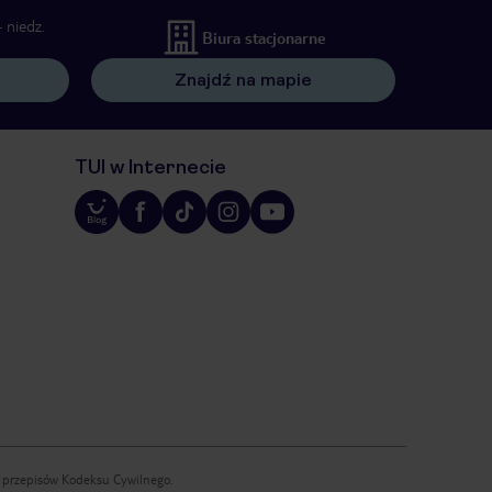
 niedz.
Biura stacjonarne
Znajdź na mapie
TUI w Internecie
iu przepisów Kodeksu Cywilnego.