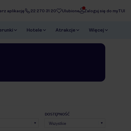
erz aplikację
22 270 31 20
Ulubione
Zaloguj się do myTUI
erunki
Hotele
Atrakcje
Więcej
DOSTĘPNOŚĆ