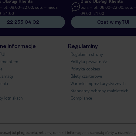
o Obsługi Klienta
Biuro Obsługi Klienta
– pt. 08:00–22:00, sob. – niedz.
pon. – pt. 08:00–22:00, sob. –
0–21:00
09:00–21:00
22 255 04 02
Czat w myTUI
ne informacje
Regulaminy
TUI
Regulamin strony
samolotem
Polityka prywatności
je
Polityka cookies
klamacji
Bilety czarterowe
enia
Warunki imprez turystycznych
Standardy ochrony małoletnich
zy lotniskach
Compliance
etowej tui.pl ogłoszenia, reklamy, cenniki i informacje nie stanowią oferty w rozumien