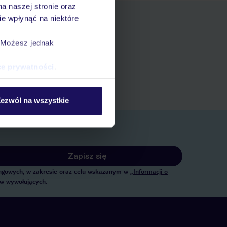
na naszej stronie oraz
e wpłynąć na niektóre
. Możesz jednak
pniania
ert
ce prywatności
.
 rezerwacji w myTUI
ezwól na wszystkie
Zapisz się
tingowych, w zakresie oraz celu wskazanym w
„Informacji o
ów wywołujących.