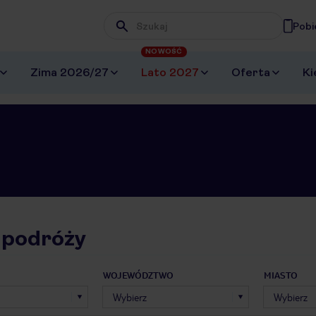
Pobi
Wpisz frazę, której szukasz
NOWOŚĆ
Zima 2026/27
Lato 2027
Oferta
Ki
 podróży
WOJEWÓDZTWO
MIASTO