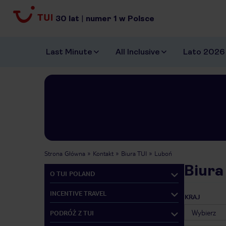
30
lat
|
numer
1
w Polsce
Last Minute
All Inclusive
Lato 2026
Strona Główna
Kontakt
Biura TUI
Luboń
Biura
O TUI POLAND
INCENTIVE TRAVEL
KRAJ
PODRÓŻ Z TUI