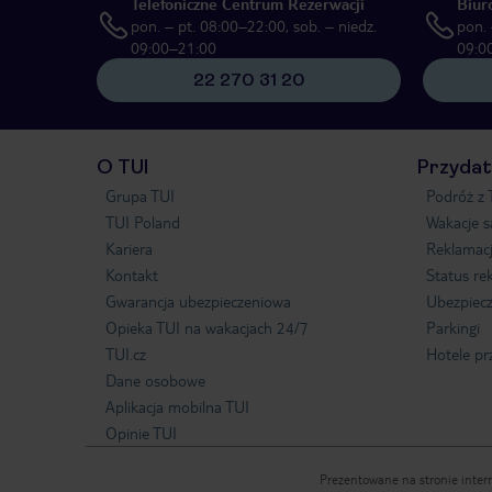
Telefoniczne Centrum Rezerwacji
Biur
pon. – pt. 08:00–22:00, sob. – niedz.
pon. 
09:00–21:00
09:0
22 270 31 20
O TUI
Przydat
Grupa TUI
Podróż z 
TUI Poland
Wakacje 
Kariera
Reklamac
Kontakt
Status re
Gwarancja ubezpieczeniowa
Ubezpiecz
Opieka TUI na wakacjach 24/7
Parkingi
TUI.cz
Hotele pr
Dane osobowe
Aplikacja mobilna TUI
Opinie TUI
Prezentowane na stronie intern