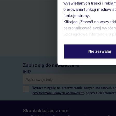
wyświetlanych treści i rekla
oferowania funkcji mediów s
funkcje strony.
Klikając „Zezwól na wszystk
personalizować swój wybór 
Szczegółowe informacje o pl
Nie zezwalaj
Zapisz się do newslettera
IMIĘ*
Wyrażam zgodę na przetwarzanie danych osobowych przez
przetwarzaniu danych osobowych”
, poprzez elektronic
Skontaktuj się z nami