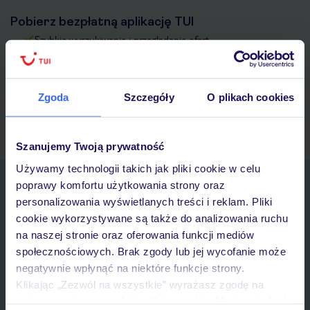
Pobierz bezpłatną aplikację TUI
Szybkie wyszukiwanie i przeglądanie ofert
Lista ulubionych ofert i możliwość ich udostępniania
Historia wyszukiwań i ostatnio oglądanych ofert
Kontakt z TUI i wszystkie informacje o Twojej rezerwacji w
Zgoda
Szczegóły
O plikach cookies
myTUI
Szanujemy Twoją prywatność
Używamy technologii takich jak pliki cookie w celu
Zapisz się do newslettera
poprawy komfortu użytkowania strony oraz
IMIĘ*
personalizowania wyświetlanych treści i reklam. Pliki
cookie wykorzystywane są także do analizowania ruchu
na naszej stronie oraz oferowania funkcji mediów
E-MAIL*
społecznościowych. Brak zgody lub jej wycofanie może
negatywnie wpłynąć na niektóre funkcje strony.
Klikając „Zezwól na wszystkie” wyrażasz zgodę na
Wyrażam zgodę na przetwarzanie danych osobowych przez TUI
umieszczenie wszystkich plików cookie. Możesz jednak
Poland Sp. z o.o. i TUI Poland Dystrybucja Sp. z o.o. w celach