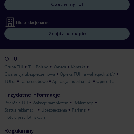
Czat w myTUI
Biura stacjonarne
Znajdź na mapie
O TUI
Grupa TUI
TUI Poland
Kariera
Kontakt
Gwarancja ubezpieczeniowa
Opieka TUI na wakacjach 24/7
TUI.cz
Dane osobowe
Aplikacja mobilna TUI
Opinie TUI
Przydatne informacje
Podróż z TUI
Wakacje samolotem
Reklamacje
Status reklamacji
Ubezpieczenia
Parkingi
Hotele przy lotniskach
Regulaminy