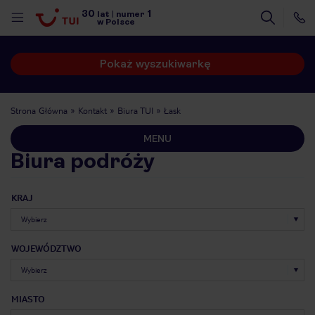
30
1
lat
|
numer
w Polsce
Pokaż wyszukiwarkę
Strona Główna
Kontakt
Biura TUI
Łask
MENU
Biura podróży
KRAJ
WOJEWÓDZTWO
nute
MIASTO