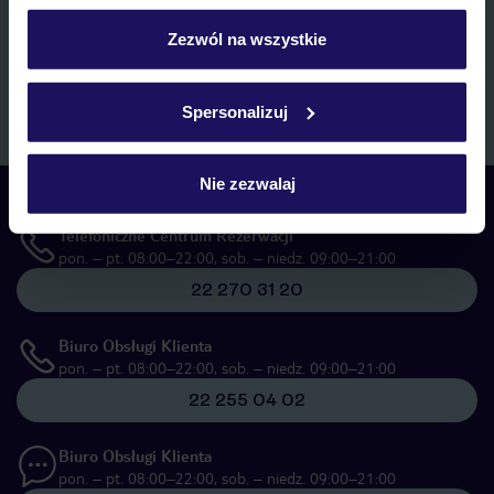
personalizować swój wybór wchodząc w zakładkę
marketingowych, w zakresie oraz celu wskazanym w
„Informacji o
przetwarzaniu danych osobowych”
, poprzez elektroniczną formę
„Szczegóły”
Zezwól na wszystkie
komunikacji (e-mail), także z użyciem tzw. automatycznych
Szczegółowe informacje o plikach cookie znajdziesz
systemów wywołujących.
w
polityce plików cookies
oraz
polityce prywatności
.
Zapisz się
Spersonalizuj
Nie zezwalaj
Skontaktuj się z nami
Telefoniczne Centrum Rezerwacji
pon. – pt. 08:00–22:00, sob. – niedz. 09:00–21:00
22 270 31 20
Biuro Obsługi Klienta
pon. – pt. 08:00–22:00, sob. – niedz. 09:00–21:00
22 255 04 02
Biuro Obsługi Klienta
pon. – pt. 08:00–22:00, sob. – niedz. 09:00–21:00