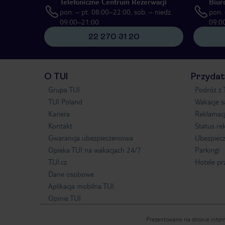
Telefoniczne Centrum Rezerwacji
Biur
pon. – pt. 08:00–22:00, sob. – niedz.
pon. 
09:00–21:00
09:0
22 270 31 20
O TUI
Przydat
Grupa TUI
Podróż z 
TUI Poland
Wakacje 
Kariera
Reklamac
Kontakt
Status re
Gwarancja ubezpieczeniowa
Ubezpiecz
Opieka TUI na wakacjach 24/7
Parkingi
TUI.cz
Hotele pr
Dane osobowe
Aplikacja mobilna TUI
Opinie TUI
Prezentowane na stronie intern