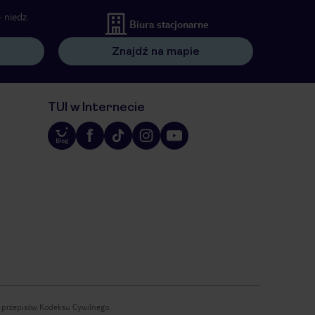
 niedz.
Biura stacjonarne
Znajdź na mapie
TUI w Internecie
iu przepisów Kodeksu Cywilnego.