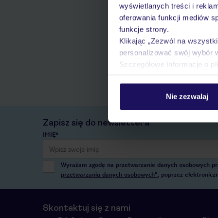
wyświetlanych treści i rekla
oferowania funkcji mediów s
funkcje strony.
Klikając „Zezwól na wszystk
personalizować swój wybór 
Szczegółowe informacje o pl
Nie zezwalaj
Zapisz się do newslettera
IMIĘ*
Wyrażam zgodę na przetwarzanie danych osobowych przez
przetwarzaniu danych osobowych”
, poprzez elektronic
Skontaktuj się z nami