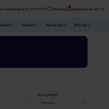
erz aplikację
22 270 31 20
Ulubione
Zaloguj się do myTUI
erunki
Hotele
Atrakcje
Więcej
DOSTĘPNOŚĆ