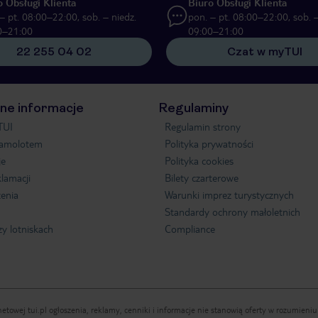
o Obsługi Klienta
Biuro Obsługi Klienta
– pt. 08:00–22:00, sob. – niedz.
pon. – pt. 08:00–22:00, sob. –
0–21:00
09:00–21:00
22 255 04 02
Czat w myTUI
ne informacje
Regulaminy
TUI
Regulamin strony
samolotem
Polityka prywatności
je
Polityka cookies
klamacji
Bilety czarterowe
enia
Warunki imprez turystycznych
Standardy ochrony małoletnich
zy lotniskach
Compliance
etowej tui.pl ogłoszenia, reklamy, cenniki i informacje nie stanowią oferty w rozumien