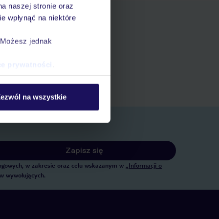
na naszej stronie oraz
e wpłynąć na niektóre
. Możesz jednak
pniania
ert
ce prywatności
.
 rezerwacji w myTUI
ezwól na wszystkie
Zapisz się
tingowych, w zakresie oraz celu wskazanym w
„Informacji o
ów wywołujących.