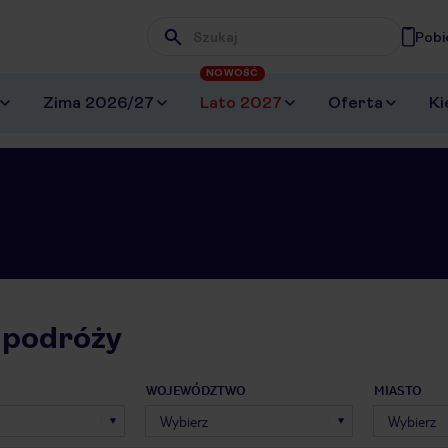
Pobi
Wpisz frazę, której szukasz
NOWOŚĆ
Zima 2026/27
Lato 2027
Oferta
Ki
 podróży
WOJEWÓDZTWO
MIASTO