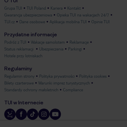
O TUI
Grupa TUI
TUI Poland
Kariera
Kontakt
Gwarancja ubezpieczeniowa
Opieka TUI na wakacjach 24/7
TUI.cz
Dane osobowe
Aplikacja mobilna TUI
Opinie TUI
Przydatne informacje
Podróż z TUI
Wakacje samolotem
Reklamacje
Status reklamacji
Ubezpieczenia
Parkingi
Hotele przy lotniskach
Regulaminy
Regulamin strony
Polityka prywatności
Polityka cookies
Bilety czarterowe
Warunki imprez turystycznych
Standardy ochrony małoletnich
Compliance
TUI w Internecie