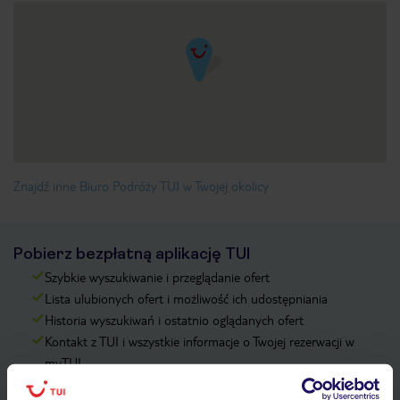
Znajdź inne Biuro Podróży TUI w Twojej okolicy
Pobierz bezpłatną aplikację TUI
Szybkie wyszukiwanie i przeglądanie ofert
Lista ulubionych ofert i możliwość ich udostępniania
Historia wyszukiwań i ostatnio oglądanych ofert
Kontakt z TUI i wszystkie informacje o Twojej rezerwacji w
myTUI