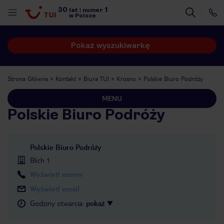
30
1
lat
|
numer
w Polsce
Pokaż wyszukiwarkę
Strona Główna
Kontakt
Biura TUI
Krosno
Polskie Biuro Podróży
MENU
Polskie Biuro Podróży
Polskie Biuro Podróży
Blich 1
Wyświetl numer
Wyświetl email
Godziny otwarcia
:
pokaż
nute