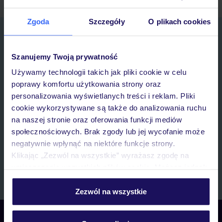
Zgoda
Szczegóły
O plikach cookies
Zapisz się do newslettera
IMIĘ*
Szanujemy Twoją prywatność
Używamy technologii takich jak pliki cookie w celu
E-MAIL*
poprawy komfortu użytkowania strony oraz
personalizowania wyświetlanych treści i reklam. Pliki
cookie wykorzystywane są także do analizowania ruchu
Wyrażam zgodę na przetwarzanie danych osobowych przez TUI
na naszej stronie oraz oferowania funkcji mediów
Poland Sp. z o.o. i TUI Poland Dystrybucja Sp. z o.o. w celach
marketingowych, w zakresie oraz celu wskazanym w
„Informacji o
społecznościowych. Brak zgody lub jej wycofanie może
przetwarzaniu danych osobowych”
, poprzez elektroniczną formę
negatywnie wpłynąć na niektóre funkcje strony.
komunikacji (e-mail), także z użyciem tzw. automatycznych
Klikając „Zezwól na wszystkie” wyrażasz zgodę na
systemów wywołujących.
umieszczenie wszystkich plików cookie. Możesz jednak
Zapisz się
personalizować swój wybór wchodząc w zakładkę
„Szczegóły”
Zezwól na wszystkie
Szczegółowe informacje o plikach cookie znajdziesz
w
polityce plików cookies
oraz
polityce prywatności
.
Skontaktuj się z nami