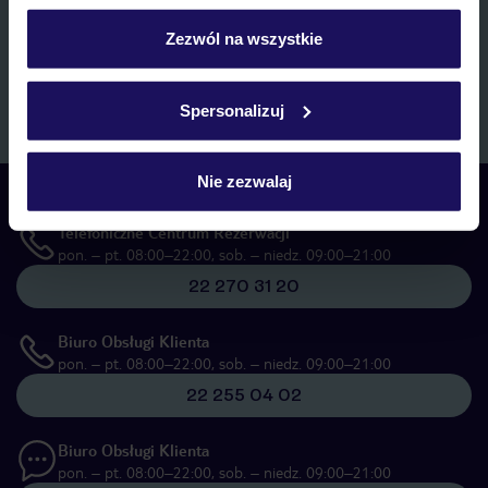
personalizować swój wybór wchodząc w zakładkę
marketingowych, w zakresie oraz celu wskazanym w
„Informacji o
przetwarzaniu danych osobowych”
, poprzez elektroniczną formę
„Szczegóły”
Zezwól na wszystkie
komunikacji (e-mail), także z użyciem tzw. automatycznych
Szczegółowe informacje o plikach cookie znajdziesz
systemów wywołujących.
w
polityce plików cookies
oraz
polityce prywatności
.
Zapisz się
Spersonalizuj
Nie zezwalaj
Skontaktuj się z nami
Telefoniczne Centrum Rezerwacji
pon. – pt. 08:00–22:00, sob. – niedz. 09:00–21:00
22 270 31 20
Biuro Obsługi Klienta
pon. – pt. 08:00–22:00, sob. – niedz. 09:00–21:00
22 255 04 02
Biuro Obsługi Klienta
pon. – pt. 08:00–22:00, sob. – niedz. 09:00–21:00