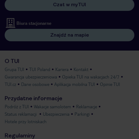
Czat w myTUI
Biura stacjonarne
Znajdź na mapie
O TUI
Grupa TUI
TUI Poland
Kariera
Kontakt
Gwarancja ubezpieczeniowa
Opieka TUI na wakacjach 24/7
TUI.cz
Dane osobowe
Aplikacja mobilna TUI
Opinie TUI
Przydatne informacje
Podróż z TUI
Wakacje samolotem
Reklamacje
Status reklamacji
Ubezpieczenia
Parkingi
Hotele przy lotniskach
Regulaminy