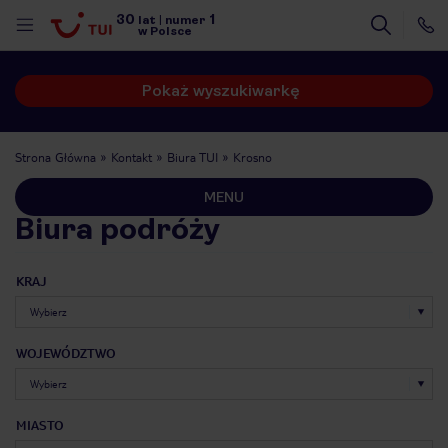
30
1
lat
|
numer
w Polsce
Pokaż wyszukiwarkę
Strona Główna
Kontakt
Biura TUI
Krosno
MENU
Biura podróży
KRAJ
WOJEWÓDZTWO
nute
MIASTO