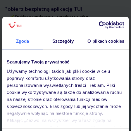
Pobierz bezpłatną aplikację TUI
Szybkie wyszukiwanie i przeglądanie ofert
Lista ulubionych ofert i możliwość ich udostępniania
Historia wyszukiwań i ostatnio oglądanych ofert
Kontakt z TUI i wszystkie informacje o Twojej rezerwacji w
Zgoda
Szczegóły
O plikach cookies
myTUI
Szanujemy Twoją prywatność
Używamy technologii takich jak pliki cookie w celu
Zapisz się do newslettera
poprawy komfortu użytkowania strony oraz
IMIĘ*
personalizowania wyświetlanych treści i reklam. Pliki
cookie wykorzystywane są także do analizowania ruchu
na naszej stronie oraz oferowania funkcji mediów
E-MAIL*
społecznościowych. Brak zgody lub jej wycofanie może
negatywnie wpłynąć na niektóre funkcje strony.
Klikając „Zezwól na wszystkie” wyrażasz zgodę na
Wyrażam zgodę na przetwarzanie danych osobowych przez TUI
umieszczenie wszystkich plików cookie. Możesz jednak
Poland Sp. z o.o. i TUI Poland Dystrybucja Sp. z o.o. w celach