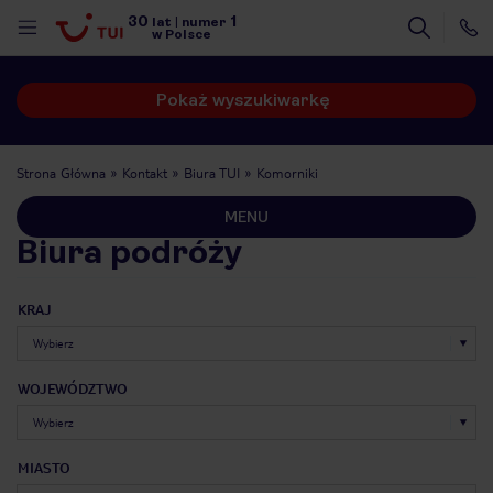
30
1
lat
|
numer
w Polsce
Pokaż wyszukiwarkę
Strona Główna
Kontakt
Biura TUI
Komorniki
MENU
Biura podróży
KRAJ
WOJEWÓDZTWO
nute
MIASTO