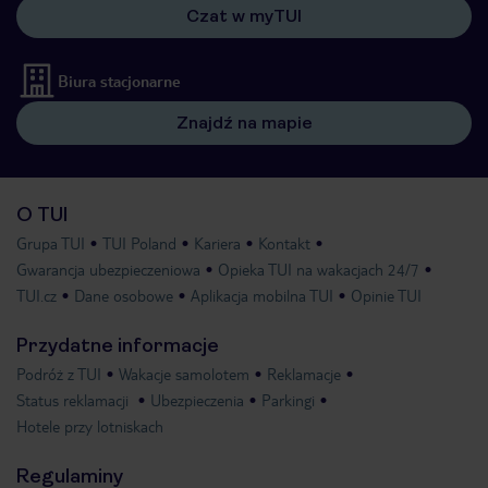
Czat w myTUI
Biura stacjonarne
Znajdź na mapie
O TUI
Grupa TUI
TUI Poland
Kariera
Kontakt
Gwarancja ubezpieczeniowa
Opieka TUI na wakacjach 24/7
TUI.cz
Dane osobowe
Aplikacja mobilna TUI
Opinie TUI
Przydatne informacje
Podróż z TUI
Wakacje samolotem
Reklamacje
Status reklamacji
Ubezpieczenia
Parkingi
Hotele przy lotniskach
Regulaminy