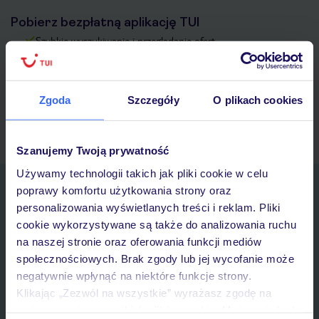
Pobierz bezpłatną aplikację TUI
Szybkie wyszukiwanie i przeglądanie ofert
Lista ulubionych ofert i możliwość ich udostępniania
Historia wyszukiwań i ostatnio oglądanych ofert
Kontakt z TUI i wszystkie informacje o Twojej rezerwacji w
Zgoda
Szczegóły
O plikach cookies
myTUI
Szanujemy Twoją prywatność
Używamy technologii takich jak pliki cookie w celu
Zapisz się do newslettera
poprawy komfortu użytkowania strony oraz
IMIĘ*
personalizowania wyświetlanych treści i reklam. Pliki
cookie wykorzystywane są także do analizowania ruchu
na naszej stronie oraz oferowania funkcji mediów
E-MAIL*
społecznościowych. Brak zgody lub jej wycofanie może
negatywnie wpłynąć na niektóre funkcje strony.
Klikając „Zezwól na wszystkie” wyrażasz zgodę na
Wyrażam zgodę na przetwarzanie danych osobowych przez TUI
umieszczenie wszystkich plików cookie. Możesz jednak
Poland Sp. z o.o. i TUI Poland Dystrybucja Sp. z o.o. w celach