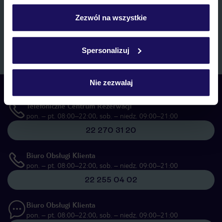
personalizować swój wybór wchodząc w zakładkę
marketingowych, w zakresie oraz celu wskazanym w
„Informacji o
przetwarzaniu danych osobowych”
, poprzez elektroniczną formę
„Szczegóły”
Zezwól na wszystkie
komunikacji (e-mail), także z użyciem tzw. automatycznych
Szczegółowe informacje o plikach cookie znajdziesz
systemów wywołujących.
w
polityce plików cookies
oraz
polityce prywatności
.
Zapisz się
Spersonalizuj
Nie zezwalaj
Skontaktuj się z nami
Telefoniczne Centrum Rezerwacji
pon. – pt. 08:00–22:00, sob. – niedz. 09:00–21:00
22 270 31 20
Biuro Obsługi Klienta
pon. – pt. 08:00–22:00, sob. – niedz. 09:00–21:00
22 255 04 02
Biuro Obsługi Klienta
pon. – pt. 08:00–22:00, sob. – niedz. 09:00–21:00