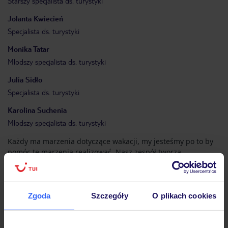
Starszy specjalista ds. turystyki
Jolanta
Kwiecień
Specjalista ds. turystyki
Monika
Tatar
Młodszy specjalista ds. turystyki
Julia
Sidło
Specjalista ds. turystyki
Karolina
Suchenia
Młodszy specjalista ds. turystyki
Każdy ma marzenia dotyczące wakacji, my jesteśmy po to by
pomóc te marzenia realizować. Nasz zespół tworzą
pracownicy z ogromnym doświadczeniem, szeroką wiedzą o
bliższych oraz dalszych kierunkach zdobytą podczas licznych
podróży, pasjonaci wyjazdów zorganizowanych jak również
indywidualnych, pełni chęci i zapału by służyć pomocą w
Zgoda
Szczegóły
O plikach cookies
doborze wakacji dla Państwa. Zapraszamy do naszego biura.
Znajdź inne Biuro Podróży TUI w Twojej okolicy