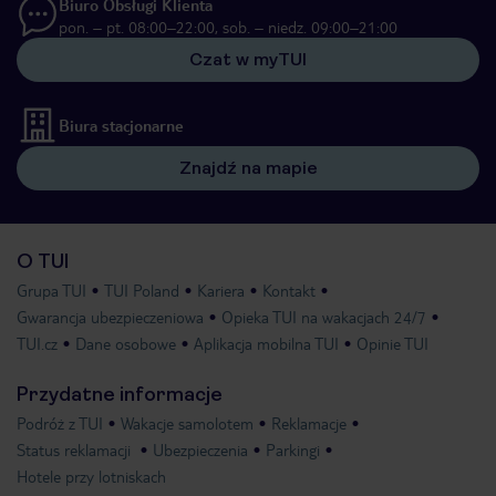
Biuro Obsługi Klienta
pon. – pt. 08:00–22:00, sob. – niedz. 09:00–21:00
Czat w myTUI
Biura stacjonarne
Znajdź na mapie
O TUI
Grupa TUI
TUI Poland
Kariera
Kontakt
Gwarancja ubezpieczeniowa
Opieka TUI na wakacjach 24/7
TUI.cz
Dane osobowe
Aplikacja mobilna TUI
Opinie TUI
Przydatne informacje
Podróż z TUI
Wakacje samolotem
Reklamacje
Status reklamacji
Ubezpieczenia
Parkingi
Hotele przy lotniskach