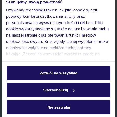
Szanujemy Twoją prywatność
Używamy technologii takich jak pliki cookie w celu
poprawy komfortu użytkowania strony oraz
Pobierz bezpłatną aplikację TUI
personalizowania wyświetlanych treści i reklam. Pliki
Szybkie wyszukiwanie i przeglądanie ofert
cookie wykorzystywane są także do analizowania ruchu
Lista ulubionych ofert i możliwość ich udostępniania
na naszej stronie oraz oferowania funkcji mediów
Historia wyszukiwań i ostatnio oglądanych ofert
społecznościowych. Brak zgody lub jej wycofanie może
Kontakt z TUI i wszystkie informacje o Twojej rezerwacji w
negatywnie wpłynąć na niektóre funkcje strony.
myTUI
Klikając „Zezwól na wszystkie” wyrażasz zgodę na
umieszczenie wszystkich plików cookie. Możesz jednak
personalizować swój wybór wchodząc w zakładkę
„Szczegóły”
Zezwól na wszystkie
Zapisz się do newslettera
Szczegółowe informacje o plikach cookie znajdziesz
w
polityce plików cookies
oraz
polityce prywatności
.
IMIĘ*
Spersonalizuj
E-MAIL*
Nie zezwalaj