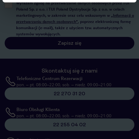
Wyrażam zgodę na przetwarzanie danych osobowych przez TUI
Poland Sp. z o.o. i TUI Poland Dystrybucja Sp. z o.o. w celach
marketingowych, w zakresie oraz celu wskazanym w
„Informacji o
przetwarzaniu danych osobowych”
, poprzez elektroniczną formę
komunikacji (e-mail), także z użyciem tzw. automatycznych
systemów wywołujących.
Zapisz się
Skontaktuj się z nami
Telefoniczne Centrum Rezerwacji
pon. – pt. 08:00–22:00, sob. – niedz. 09:00–21:00
22 270 31 20
Biuro Obsługi Klienta
pon. – pt. 08:00–22:00, sob. – niedz. 09:00–21:00
22 255 04 02