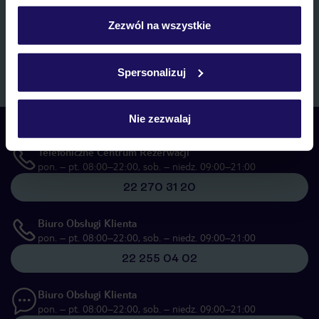
personalizować swój wybór wchodząc w zakładkę
marketingowych, w zakresie oraz celu wskazanym w
„Informacji o
przetwarzaniu danych osobowych”
, poprzez elektroniczną formę
„Szczegóły”
Zezwól na wszystkie
komunikacji (e-mail), także z użyciem tzw. automatycznych
Szczegółowe informacje o plikach cookie znajdziesz
systemów wywołujących.
w
polityce plików cookies
oraz
polityce prywatności
.
Zapisz się
Spersonalizuj
Nie zezwalaj
Skontaktuj się z nami
Telefoniczne Centrum Rezerwacji
pon. – pt. 08:00–22:00, sob. – niedz. 09:00–21:00
22 270 31 20
Biuro Obsługi Klienta
pon. – pt. 08:00–22:00, sob. – niedz. 09:00–21:00
22 255 04 02
Biuro Obsługi Klienta
pon. – pt. 08:00–22:00, sob. – niedz. 09:00–21:00