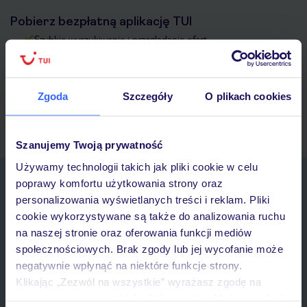
Pobierz bezpłatną aplikację TUI
Szybkie wyszukiwanie i przeglądanie ofert
Lista ulubionych ofert i możliwość ich udostępniania
Historia wyszukiwań i ostatnio oglądanych ofert
Kontakt z TUI i wszystkie informacje o Twojej rezerwacji w
Zgoda
Szczegóły
O plikach cookies
myTUI
Szanujemy Twoją prywatność
Używamy technologii takich jak pliki cookie w celu
Zapisz się do newslettera
poprawy komfortu użytkowania strony oraz
IMIĘ*
personalizowania wyświetlanych treści i reklam. Pliki
cookie wykorzystywane są także do analizowania ruchu
na naszej stronie oraz oferowania funkcji mediów
E-MAIL*
społecznościowych. Brak zgody lub jej wycofanie może
negatywnie wpłynąć na niektóre funkcje strony.
Klikając „Zezwól na wszystkie” wyrażasz zgodę na
Wyrażam zgodę na przetwarzanie danych osobowych przez TUI
umieszczenie wszystkich plików cookie. Możesz jednak
Poland Sp. z o.o. i TUI Poland Dystrybucja Sp. z o.o. w celach