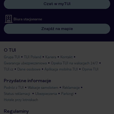
Czat w myTUI
Biura stacjonarne
Znajdź na mapie
O TUI
Grupa TUI
TUI Poland
Kariera
Kontakt
Gwarancja ubezpieczeniowa
Opieka TUI na wakacjach 24/7
TUI.cz
Dane osobowe
Aplikacja mobilna TUI
Opinie TUI
Przydatne informacje
Podróż z TUI
Wakacje samolotem
Reklamacje
Status reklamacji
Ubezpieczenia
Parkingi
Hotele przy lotniskach
Regulaminy