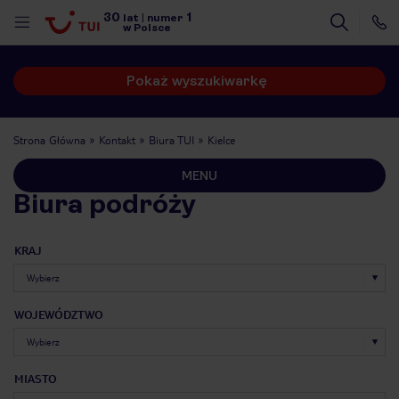
30
1
lat
|
numer
w Polsce
Pokaż wyszukiwarkę
Strona Główna
Kontakt
Biura TUI
Kielce
MENU
Biura podróży
KRAJ
WOJEWÓDZTWO
nute
MIASTO