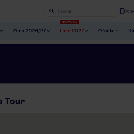
Pobi
Wpisz frazę, której szukasz
NOWOŚĆ
Zima 2026/27
Lato 2027
Oferta
Ki
 Tour