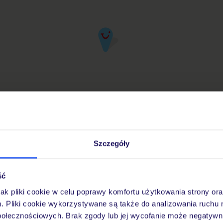
Szczegóły
iuro Podróży TUI w Twojej okolicy
ść
jak pliki cookie w celu poprawy komfortu użytkowania strony or
Pobierz bezpłatną aplikację TUI
m. Pliki cookie wykorzystywane są także do analizowania ruchu 
Szybkie wyszukiwanie i przeglądanie ofert
połecznościowych. Brak zgody lub jej wycofanie może negatywni
Lista ulubionych ofert i możliwość ich udostę