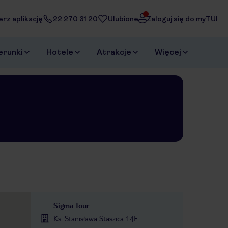
erz aplikację
22 270 31 20
Ulubione
Zaloguj się do myTUI
erunki
Hotele
Atrakcje
Więcej
Sigma Tour
Ks. Stanisława Staszica 14F