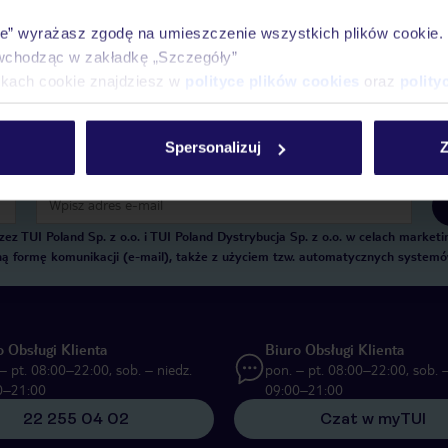
Historia wyszukiwań i ostatnio oglądanych of
ie” wyrażasz zgodę na umieszczenie wszystkich plików cookie
Kontakt z TUI i wszystkie informacje o Twojej
wchodząc w zakładkę „Szczegóły”
ikach cookie znajdziesz w
polityce plików cookies
oraz
polity
Spersonalizuj
Z
E-MAIL*
 TUI Poland Sp. z o.o. i TUI Poland Dystrybucja Sp. z o.o. w celach marke
zną formę komunikacji (e-mail), także z użyciem tzw. automatycznych system
o Obsługi Klienta
Biuro Obsługi Klienta
– pt. 08:00–22:00, sob. – niedz.
pon. – pt. 08:00–22:00, sob. –
0–21:00
09:00–21:00
22 255 04 02
Czat w myTUI