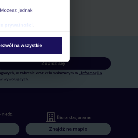
ert
. Możesz jednak
 rezerwacji w myTUI
ce prywatności
.
ezwól na wszystkie
Zapisz się
tingowych, w zakresie oraz celu wskazanym w
„Informacji o
ów wywołujących.
 niedz.
Biura stacjonarne
Znajdź na mapie