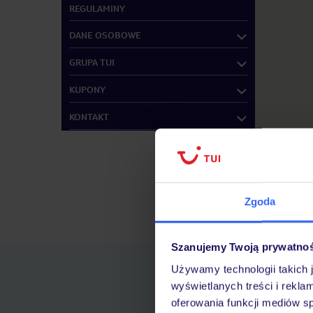
REGULAMINY
DANE OSOBOWE
GRUPA TUI
KUPONY
KONTAKT
Zgoda
Znajdź inne B
Szanujemy Twoją prywatno
Używamy technologii takich 
wyświetlanych treści i rekla
oferowania funkcji mediów s