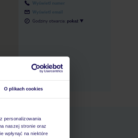
Wyświetl numer
Wyświetl email
Godziny otwarcia
:
pokaż
O plikach cookies
az personalizowania
na naszej stronie oraz
e wpłynąć na niektóre
pniania