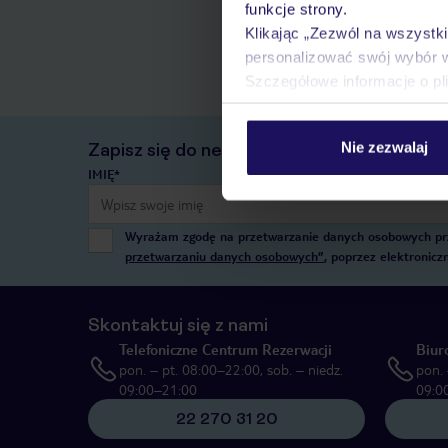
funkcje strony.
Klikając „Zezwól na wszystk
personalizować swój wybór 
Szczegółowe informacje o pl
Nie zezwalaj
Zapisz się do newslettera
IMIĘ*
Wyrażam zgodę na przetwarzanie danych osobowych przez
przetwarzaniu danych osobowych”
, poprzez elektronic
Skontaktuj się z nami
Telefoniczne Centrum Rezerwacji
Biur
pon. – pt. 08:00–22:00, sob. – niedz.
pon. 
09:00–21:00
09:0
22 270 31 20