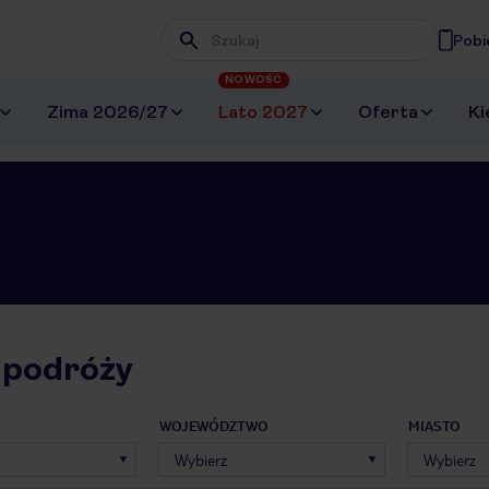
Pobi
Wpisz frazę, której szukasz
NOWOŚĆ
Zima 2026/27
Lato 2027
Oferta
Ki
 podróży
WOJEWÓDZTWO
MIASTO