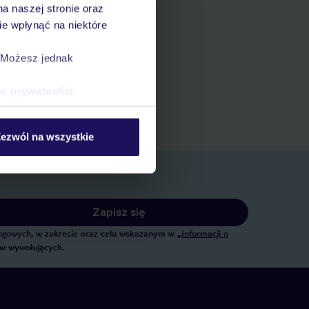
na naszej stronie oraz
e wpłynąć na niektóre
. Możesz jednak
pniania
ert
ce prywatności
.
 rezerwacji w myTUI
ezwól na wszystkie
Zapisz się
tingowych, w zakresie oraz celu wskazanym w
„Informacji o
ów wywołujących.