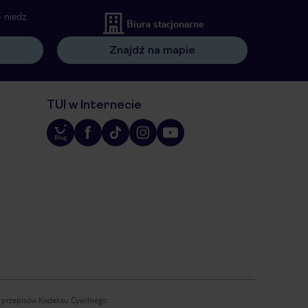
 niedz.
Biura stacjonarne
Znajdź na mapie
TUI w Internecie
iu przepisów Kodeksu Cywilnego.