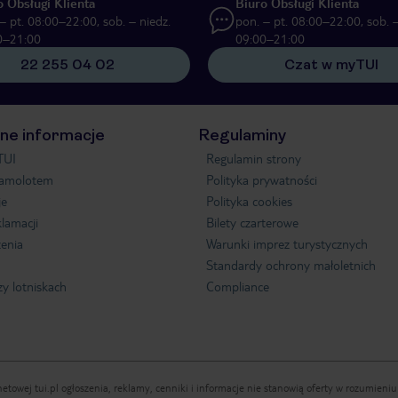
o Obsługi Klienta
Biuro Obsługi Klienta
– pt. 08:00–22:00, sob. – niedz.
pon. – pt. 08:00–22:00, sob. –
0–21:00
09:00–21:00
22 255 04 02
Czat w myTUI
ne informacje
Regulaminy
TUI
Regulamin strony
samolotem
Polityka prywatności
je
Polityka cookies
klamacji
Bilety czarterowe
enia
Warunki imprez turystycznych
Standardy ochrony małoletnich
zy lotniskach
Compliance
etowej tui.pl ogłoszenia, reklamy, cenniki i informacje nie stanowią oferty w rozumien