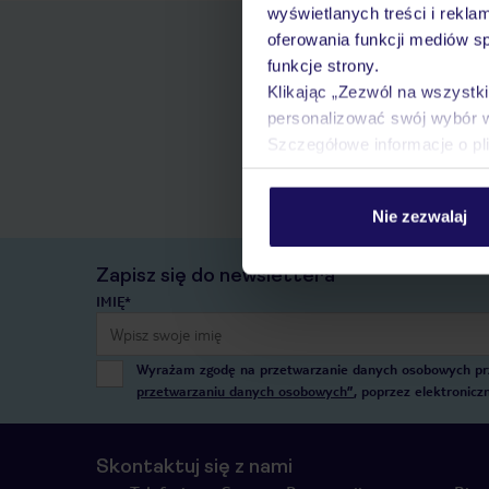
wyświetlanych treści i rekla
oferowania funkcji mediów s
funkcje strony.
Klikając „Zezwól na wszystk
personalizować swój wybór 
Szczegółowe informacje o pl
Nie zezwalaj
Zapisz się do newslettera
IMIĘ*
Wyrażam zgodę na przetwarzanie danych osobowych przez
przetwarzaniu danych osobowych”
, poprzez elektronic
Skontaktuj się z nami