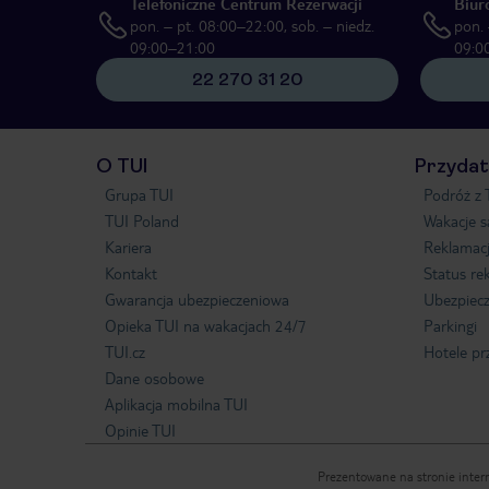
Telefoniczne Centrum Rezerwacji
Biur
pon. – pt. 08:00–22:00, sob. – niedz.
pon. 
09:00–21:00
09:0
22 270 31 20
O TUI
Przydat
Grupa TUI
Podróż z 
TUI Poland
Wakacje 
Kariera
Reklamac
Kontakt
Status re
Gwarancja ubezpieczeniowa
Ubezpiecz
Opieka TUI na wakacjach 24/7
Parkingi
TUI.cz
Hotele pr
Dane osobowe
Aplikacja mobilna TUI
Opinie TUI
Prezentowane na stronie intern