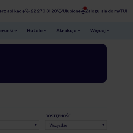
erz aplikację
22 270 31 20
Ulubione
Zaloguj się do myTUI
erunki
Hotele
Atrakcje
Więcej
DOSTĘPNOŚĆ