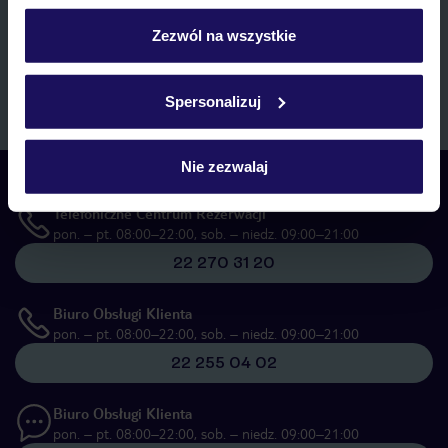
personalizować swój wybór wchodząc w zakładkę
marketingowych, w zakresie oraz celu wskazanym w
„Informacji o
przetwarzaniu danych osobowych”
, poprzez elektroniczną formę
„Szczegóły”
Zezwól na wszystkie
komunikacji (e-mail), także z użyciem tzw. automatycznych
Szczegółowe informacje o plikach cookie znajdziesz
systemów wywołujących.
w
polityce plików cookies
oraz
polityce prywatności
.
Zapisz się
Spersonalizuj
Nie zezwalaj
Skontaktuj się z nami
Telefoniczne Centrum Rezerwacji
pon. – pt. 08:00–22:00, sob. – niedz. 09:00–21:00
22 270 31 20
Biuro Obsługi Klienta
pon. – pt. 08:00–22:00, sob. – niedz. 09:00–21:00
22 255 04 02
Biuro Obsługi Klienta
pon. – pt. 08:00–22:00, sob. – niedz. 09:00–21:00