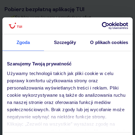
Pobierz bezpłatną aplikację TUI
Szybkie wyszukiwanie i przeglądanie ofert
Lista ulubionych ofert i możliwość ich udostępniania
Historia wyszukiwań i ostatnio oglądanych ofert
Kontakt z TUI i wszystkie informacje o Twojej rezerwacji w
Zgoda
Szczegóły
O plikach cookies
myTUI
Szanujemy Twoją prywatność
Używamy technologii takich jak pliki cookie w celu
Zapisz się do newslettera
poprawy komfortu użytkowania strony oraz
IMIĘ*
personalizowania wyświetlanych treści i reklam. Pliki
cookie wykorzystywane są także do analizowania ruchu
na naszej stronie oraz oferowania funkcji mediów
E-MAIL*
społecznościowych. Brak zgody lub jej wycofanie może
negatywnie wpłynąć na niektóre funkcje strony.
Klikając „Zezwól na wszystkie” wyrażasz zgodę na
Wyrażam zgodę na przetwarzanie danych osobowych przez TUI
umieszczenie wszystkich plików cookie. Możesz jednak
Poland Sp. z o.o. i TUI Poland Dystrybucja Sp. z o.o. w celach