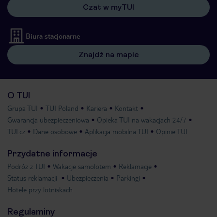
Czat w myTUI
Biura stacjonarne
Znajdź na mapie
O TUI
Grupa TUI
TUI Poland
Kariera
Kontakt
Gwarancja ubezpieczeniowa
Opieka TUI na wakacjach 24/7
TUI.cz
Dane osobowe
Aplikacja mobilna TUI
Opinie TUI
Przydatne informacje
Podróż z TUI
Wakacje samolotem
Reklamacje
Status reklamacji
Ubezpieczenia
Parkingi
Hotele przy lotniskach
Regulaminy