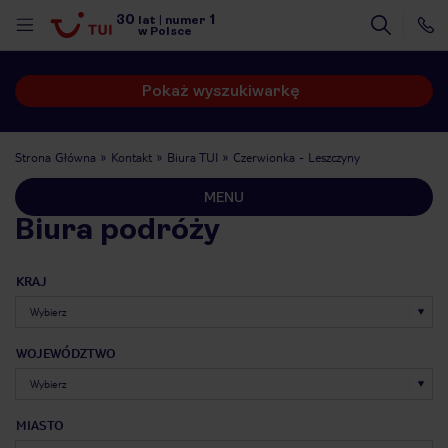
30
1
lat
|
numer
w Polsce
Pokaż wyszukiwarkę
Strona Główna
Kontakt
Biura TUI
Czerwionka - Leszczyny
MENU
Biura podróży
KRAJ
WOJEWÓDZTWO
nute
MIASTO