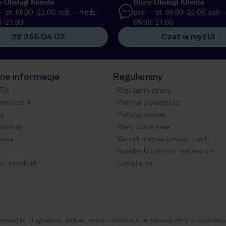
o Obsługi Klienta
Biuro Obsługi Klienta
– pt. 08:00–22:00, sob. – niedz.
pon. – pt. 08:00–22:00, sob. –
0–21:00
09:00–21:00
22 255 04 02
Czat w myTUI
ne informacje
Regulaminy
TUI
Regulamin strony
samolotem
Polityka prywatności
je
Polityka cookies
klamacji
Bilety czarterowe
enia
Warunki imprez turystycznych
Standardy ochrony małoletnich
zy lotniskach
Compliance
etowej tui.pl ogłoszenia, reklamy, cenniki i informacje nie stanowią oferty w rozumien