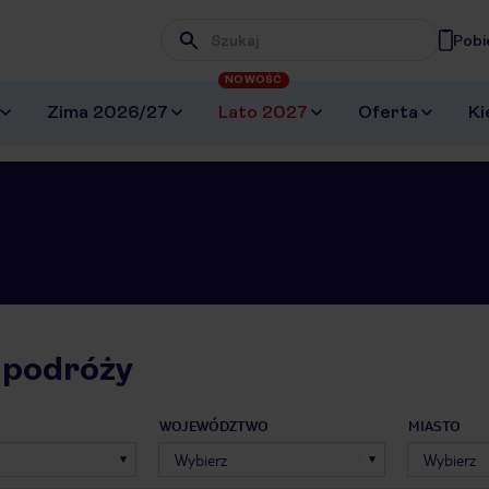
Pobi
Wpisz frazę, której szukasz
NOWOŚĆ
Zima 2026/27
Lato 2027
Oferta
Ki
 podróży
WOJEWÓDZTWO
MIASTO