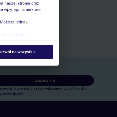
na naszej stronie oraz
e wpłynąć na niektóre
. Możesz jednak
pniania
ert
ce prywatności
.
 rezerwacji w myTUI
ezwól na wszystkie
Zapisz się
tingowych, w zakresie oraz celu wskazanym w
„Informacji o
ów wywołujących.