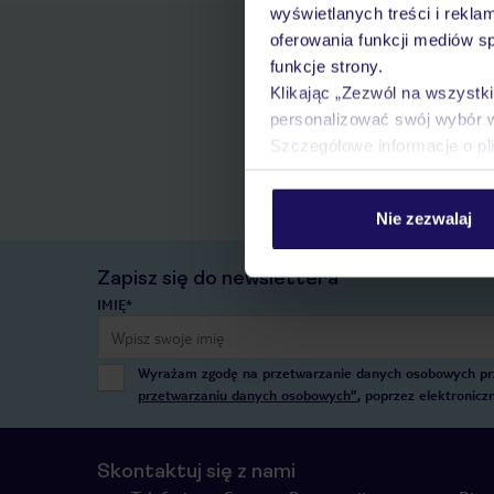
wyświetlanych treści i rekla
oferowania funkcji mediów s
funkcje strony.
Klikając „Zezwól na wszystk
personalizować swój wybór 
Szczegółowe informacje o pl
Nie zezwalaj
Zapisz się do newslettera
IMIĘ*
Wyrażam zgodę na przetwarzanie danych osobowych przez
przetwarzaniu danych osobowych”
, poprzez elektronic
Skontaktuj się z nami