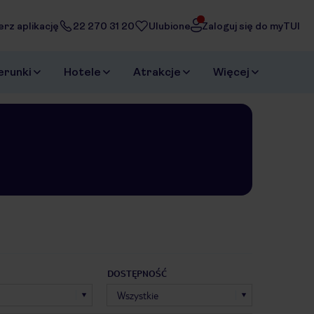
erz aplikację
22 270 31 20
Ulubione
Zaloguj się do myTUI
erunki
Hotele
Atrakcje
Więcej
DOSTĘPNOŚĆ