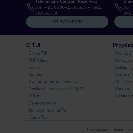
Telefoniczne Centrum Rezerwacji
Biur
pon. – pt. 08:00–22:00, sob. – niedz.
pon. 
09:00–21:00
09:0
22 270 31 20
O TUI
Przydat
Grupa TUI
Podróż z 
TUI Poland
Wakacje 
Kariera
Reklamac
Kontakt
Status re
Gwarancja ubezpieczeniowa
Ubezpiecz
Opieka TUI na wakacjach 24/7
Parkingi
TUI.cz
Hotele pr
Dane osobowe
Aplikacja mobilna TUI
Opinie TUI
Prezentowane na stronie intern