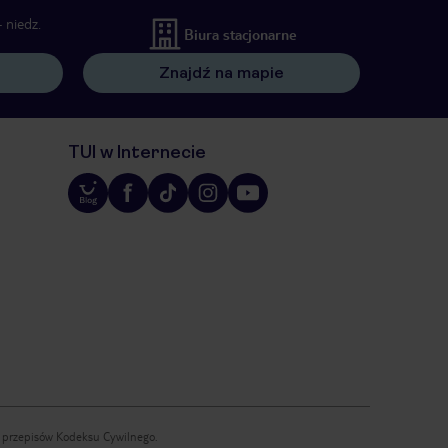
 niedz.
Biura stacjonarne
Znajdź na mapie
TUI w Internecie
iu przepisów Kodeksu Cywilnego.