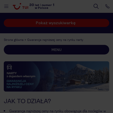
30
1
lat
|
numer
w Polsce
Pokaż wyszukiwarkę
Strona główna
Gwarancja najniższej ceny na rynku narty
MENU
JAK TO DZIAŁA?
nute
Gwarancja najniższej ceny na rynku obowiązuje dla noclegów w