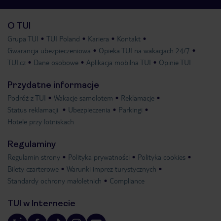
O TUI
Grupa TUI
TUI Poland
Kariera
Kontakt
Gwarancja ubezpieczeniowa
Opieka TUI na wakacjach 24/7
TUI.cz
Dane osobowe
Aplikacja mobilna TUI
Opinie TUI
Przydatne informacje
Podróż z TUI
Wakacje samolotem
Reklamacje
Status reklamacji
Ubezpieczenia
Parkingi
Hotele przy lotniskach
Regulaminy
Regulamin strony
Polityka prywatności
Polityka cookies
Bilety czarterowe
Warunki imprez turystycznych
Standardy ochrony małoletnich
Compliance
TUI w Internecie