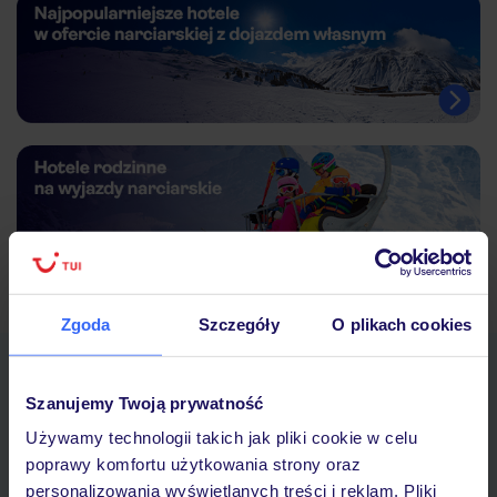
Zgoda
Szczegóły
O plikach cookies
Pobierz bezpłatną aplikację TUI
Szybkie wyszukiwanie i przeglądanie ofert
Szanujemy Twoją prywatność
Lista ulubionych ofert i możliwość ich udostępniania
Używamy technologii takich jak pliki cookie w celu
Historia wyszukiwań i ostatnio oglądanych ofert
poprawy komfortu użytkowania strony oraz
Kontakt z TUI i wszystkie informacje o Twojej rezerwacji w
personalizowania wyświetlanych treści i reklam. Pliki