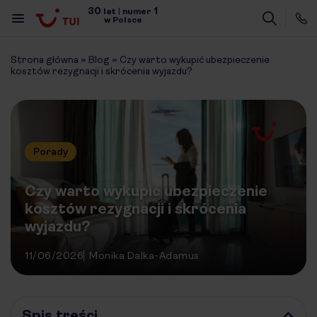
30
1
lat
|
numer
w Polsce
Strona główna
»
Blog
»
Czy warto wykupić ubezpieczenie
kosztów rezygnacji i skrócenia wyjazdu?
Porady
Czy warto wykupić ubezpieczenie
kosztów rezygnacji i skrócenia
wyjazdu?
11/06/2026
Monika Dalka-Adamus
Spis treści