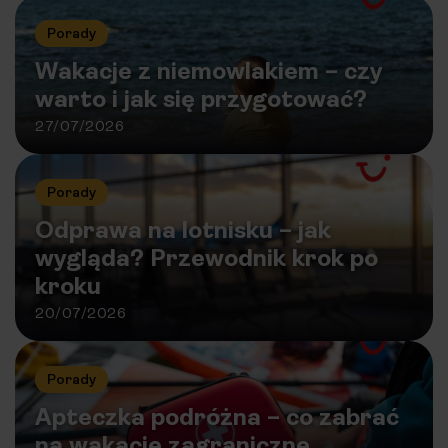
Porady
Wakacje z niemowlakiem – czy
warto i jak się przygotować?
27/07/2026
Porady
Odprawa na lotnisku – jak
wygląda? Przewodnik krok po
kroku
20/07/2026
Porady
Apteczka podróżna – co zabrać
na wakacje zagraniczne