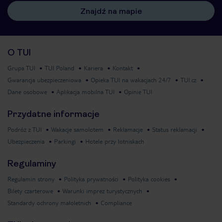
Znajdź na mapie
O TUI
Grupa TUI
TUI Poland
Kariera
Kontakt
Gwarancja ubezpieczeniowa
Opieka TUI na wakacjach 24/7
TUI.cz
Dane osobowe
Aplikacja mobilna TUI
Opinie TUI
Przydatne informacje
Podróż z TUI
Wakacje samolotem
Reklamacje
Status reklamacji
Ubezpieczenia
Parkingi
Hotele przy lotniskach
Regulaminy
Regulamin strony
Polityka prywatności
Polityka cookies
Bilety czarterowe
Warunki imprez turystycznych
Standardy ochrony małoletnich
Compliance