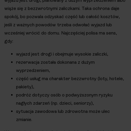
wyjazd jest drogi, planowany z dużym wyprzedzeniem albo
wiąże się z bezzwrotnymi zaliczkami. Taka ochrona daje
spokój, bo pozwala odzyskać część lub całość kosztów,
jeśli z ważnych powodów trzeba odwołać wyjazd lub
wcześniej wrócić do domu. Najczęściej polisa ma sens,
gdy:
wyjazd jest drogi i obejmuje wysokie zaliczki,
rezerwacja została dokonana z dużym
wyprzedzeniem,
część usług ma charakter bezzwrotny (loty, hotele,
pakiety),
podróż dotyczy osób o podwyższonym ryzyku
nagłych zdarzeń (np. dzieci, seniorzy),
sytuacja zawodowa lub zdrowotna może ulec
zmianie.