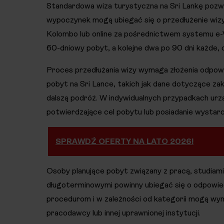
Standardowa wiza turystyczna na Sri Lankę pozwa
wypoczynek mogą ubiegać się o przedłużenie wizy
Kolombo lub online za pośrednictwem systemu e-
60-dniowy pobyt, a kolejne dwa po 90 dni każde, 
Proces przedłużania wizy wymaga złożenia odpow
pobyt na Sri Lance, takich jak dane dotyczące za
dalszą podróż. W indywidualnych przypadkach ur
potwierdzające cel pobytu lub posiadanie wystar
SPRAWDŹ OFERTY NA LATO 2026!
Osoby planujące pobyt związany z pracą, studiami, 
długoterminowymi powinny ubiegać się o odpowie
procedurom i w zależności od kategorii mogą wy
pracodawcy lub innej uprawnionej instytucji.