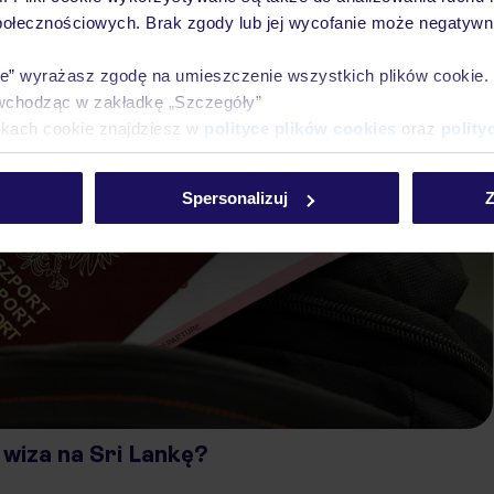
połecznościowych. Brak zgody lub jej wycofanie może negatywni
ie” wyrażasz zgodę na umieszczenie wszystkich plików cookie
wchodząc w zakładkę „Szczegóły”
ikach cookie znajdziesz w
polityce plików cookies
oraz
polity
Spersonalizuj
Z
 wiza na Sri Lankę?