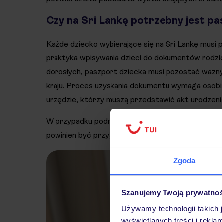
Czy na Sri Lankę potrzebny jest pa
Każde dziecko wybierające się na Sri Lankę musi 
praktyka wpisywania dzieci do dokumentów rodzic
dorosłych, paszport dziecka musi pozostać ważny
kraju. Proces uzyskania dokumentu wymaga osobi
urzędzie, którzy muszą przedstawić akt urodzeni
W przypadku podróży z osobą trzecią wymagana
powinien być przygotowany w języku angielskim i
Zgoda
Szanujemy Twoją prywatno
Używamy technologii takich 
wyświetlanych treści i rekla