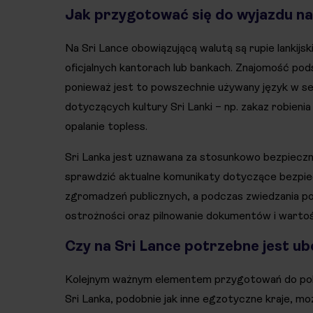
Jak przygotować się do wyjazdu na
Na Sri Lance obowiązującą walutą są rupie lankijsk
oficjalnych kantorach lub bankach. Znajomość po
ponieważ jest to powszechnie używany język w s
dotyczących kultury Sri Lanki – np. zakaz robienia
opalanie topless.
Sri Lanka jest uznawana za stosunkowo bezpieczn
sprawdzić aktualne komunikaty dotyczące bezpiec
zgromadzeń publicznych, a podczas zwiedzania 
ostrożności oraz pilnowanie dokumentów i wart
Czy na Sri Lance potrzebne jest u
Kolejnym ważnym elementem przygotowań do poby
Sri Lanka, podobnie jak inne egzotyczne kraje, m