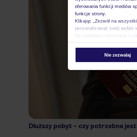
oferowania funkcji mediów s
funkcje strony.
Klikając „Zezwól na wszystk
personalizować swój wybór 
Szczegółowe informacje o pl
Nie zezwalaj
Dłuższy pobyt – czy potrzebna jest