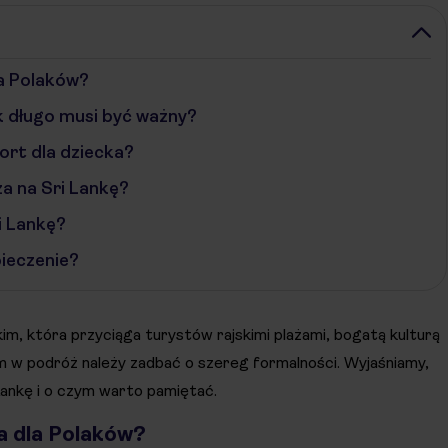
la Polaków?
 długo musi być ważny?
ort dla dziecka?
za na Sri Lankę?
i Lankę?
pieczenie?
im, która przyciąga turystów rajskimi plażami, bogatą kulturą
 w podróż należy zadbać o szereg formalności. Wyjaśniamy,
Lankę i o czym warto pamiętać.
na dla Polaków?