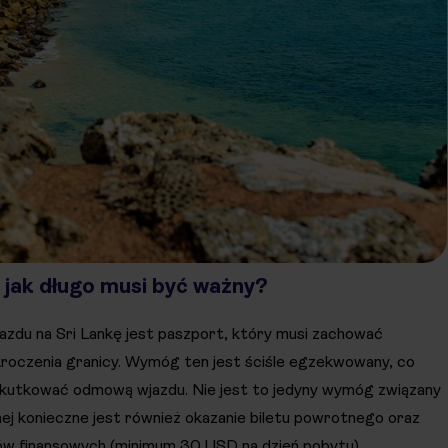
jak długo musi być ważny?
u na Sri Lankę jest paszport, który musi zachować
roczenia granicy. Wymóg ten jest ściśle egzekwowany, co
skutkować odmową wjazdu​. Nie jest to jedyny wymóg związany
nej konieczne jest również okazanie biletu powrotnego oraz
ów finansowych (minimum 30 USD na dzień pobytu).