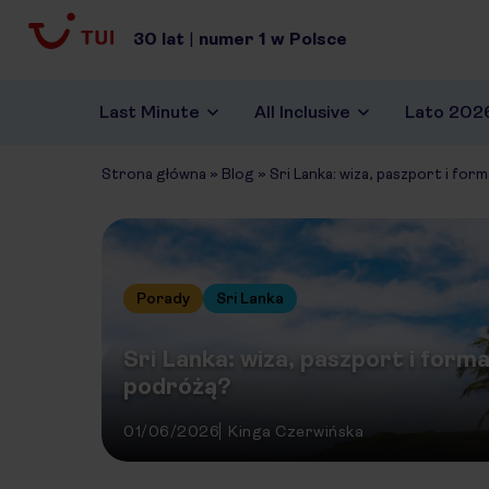
30
lat
|
numer
1
w Polsce
Last Minute
All Inclusive
Lato 202
Strona główna
»
Blog
»
Sri Lanka: wiza, paszport i fo
Porady
Sri Lanka
Sri Lanka: wiza, paszport i form
podróżą?
01/06/2026
Kinga Czerwińska