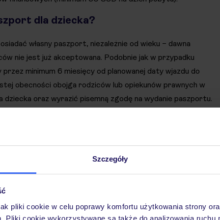
szport dla dziecka?
posiadać własny paszport, niezależnie od wieku – dawna
ów nie jest już akceptowana. Podobnie jak w przypadku
 przez minimum 6 miesięcy od planowanej daty wjazdu do
stej obecności obojga rodziców lub opiekunów prawnych w
a dziecka oraz wyrazić pisemną zgodę na wydanie paszportu.
 jest pisemna zgoda rodziców/opiekunów prawnych. Dokument
 poświadczony przez notariusza.
Szczegóły
ść
jak pliki cookie w celu poprawy komfortu użytkowania strony or
m. Pliki cookie wykorzystywane są także do analizowania ruchu 