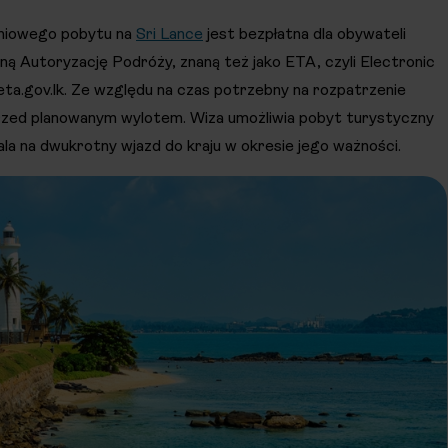
dniowego pobytu na
Sri Lance
jest bezpłatna dla obywateli
zną Autoryzację Podróży, znaną też jako ETA, czyli Electronic
 eta.gov.lk. Ze względu na czas potrzebny na rozpatrzenie
 przed planowanym wylotem. Wiza umożliwia pobyt turystyczny
la na dwukrotny wjazd do kraju w okresie jego ważności.