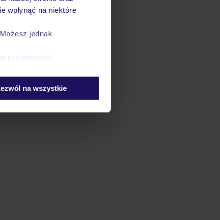
e wpłynąć na niektóre
. Możesz jednak
ce prywatności
.
ezwól na wszystkie