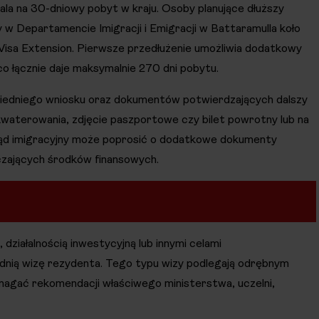
la na 30-dniowy pobyt w kraju. Osoby planujące dłuższy
 w Departamencie Imigracji i Emigracji w Battaramulla koło
Visa Extension. Pierwsze przedłużenie umożliwia dodatkowy
co łącznie daje maksymalnie 270 dni pobytu.
iedniego wniosku oraz dokumentów potwierdzających dalszy
kwaterowania, zdjęcie paszportowe czy bilet powrotny lub na
ząd imigracyjny może poprosić o dodatkowe dokumenty
czających środków finansowych.
działalnością inwestycyjną lub innymi celami
dnią wizę rezydenta. Tego typu wizy podlegają odrębnym
magać rekomendacji właściwego ministerstwa, uczelni,