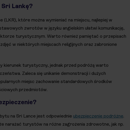
 Sri Lankę?
ie (LKR), które można wymieniać na miejscu, najlepiej w
dstawowych zwrotów w języku angielskim ułatwi komunikację,
ektorze turystycznym. Warto również pamiętać o przepisach
 zdjęć w niektórych miejscach religijnych oraz zabronione
y kierunek turystyczny, jednak przed podróżą warto
zeństwa. Zaleca się unikanie demonstracji i dużych
popularnych miejsc zachowanie standardowych środków
ościowych przedmiotów.
bezpieczenie?
tu na Sri Lance jest odpowiednie
ubezpieczenie podróżne
.
oże narażać turystów na różne zagrożenia zdrowotne, jak np.