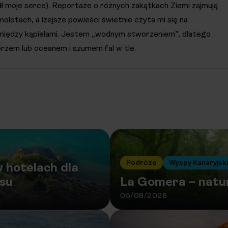
dł moje serce). Reportaże o różnych zakątkach Ziemi zajmują
olotach, a lżejsze powieści świetnie czyta mi się na
 między kąpielami. Jestem „wodnym stworzeniem”, dlatego
morzem lub oceanem i szumem fal w tle.
Podróże
Wyspy Kanaryjsk
 hotelach dla
usu
La Gomera – natu
05/08/2026