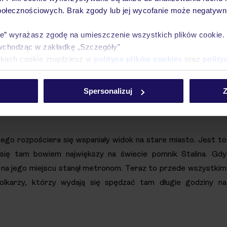
połecznościowych. Brak zgody lub jej wycofanie może negatywni
ie” wyrażasz zgodę na umieszczenie wszystkich plików cookie
wchodząc w zakładkę „Szczegóły”
ikach cookie znajdziesz w
polityce plików cookies
oraz
polity
Spersonalizuj
Z
rego rozpościera się wspaniały widok na stare miasto. Jest to
 się tam bowiem największy na świecie pomnik Stalina. Gdy
 na jego miejscu stanął metronom. Teraz to przede wszystkim
olkarzy, którzy wydają się spędzać tam długie godziny na