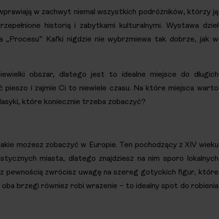
 wprawiają w zachwyt niemal wszystkich podróżników, którzy ją
rzepełnione historią i zabytkami kulturalnymi. Wystawa dzieł
ra „Procesu” Kafki nigdzie nie wybrzmiewa tak dobrze, jak w
wielki obszar, dlatego jest to idealne miejsce do długich
pieszo i zajmie Ci to niewiele czasu. Na które miejsca warto
asyki, które koniecznie trzeba zobaczyć?
 jakie możesz zobaczyć w Europie. Ten pochodzący z XIV wieku
ystycznych miasta, dlatego znajdziesz na nim sporo lokalnych
z pewnością zwrócisz uwagę na szereg gotyckich figur, które
oba brzegi również robi wrażenie – to idealny spot do robienia