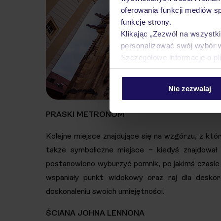
oferowania funkcji mediów s
funkcje strony.
Klikając „Zezwól na wszystk
personalizować swój wybór 
Szczegółowe informacje o pl
Nie zezwalaj
PRASKI METRONOM
Kolejne miejsce znajdujące się na wzgórzu, z któ
także symboliczne miejsce – kiedyś znajdował
postanowiono wyburzyć pomnik, po jakimś czasie
wspaniały punkt widokowy oraz raj dla deskor
doskonaleniu swoich umiejętności.
ŚCIANA JOHNA LENNONA