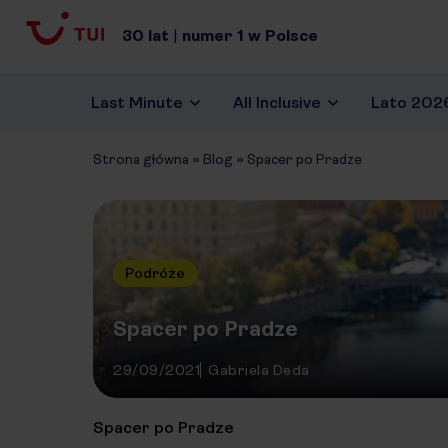
30
lat
|
numer
1
w Polsce
Last Minute
All Inclusive
Lato 202
Strona główna
»
Blog
»
Spacer po Pradze
Podróże
Spacer po Pradze
29/09/2021
Gabriela Deda
Spacer po Pradze