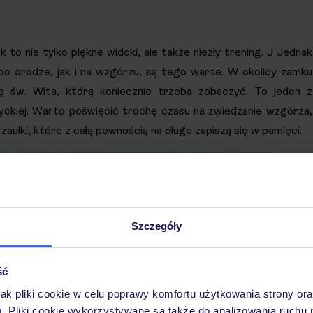
to nie tylko piękne widoki, ale także niezły trening. J Jednak
o po drodze, jak i na wzgórzu, są tego warte. W okolicy zamku
rę św. Wita, którą koniecznie trzeba zobaczyć. To jeden z
tyckiej. Warto poświęcić trochę czasu na zwiedzanie wzgórza,
aułki, które z całą pewnością na długo zapiszą się w pamięci.
Szczegóły
ść
jak pliki cookie w celu poprawy komfortu użytkowania strony or
m. Pliki cookie wykorzystywane są także do analizowania ruchu 