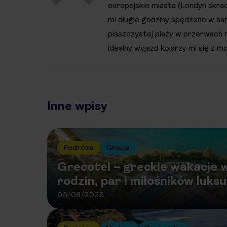
europejskie miasta (Londyn skra
mi długie godziny spędzone w sam
piaszczystej plaży w przerwach
idealny wyjazd kojarzy mi się z 
Inne wpisy
Podróże
Grecja
Grecotel – greckie wakacje w
rodzin, par i miłośników luks
05/08/2026