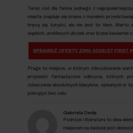
Teraz coś dla fanów jednego z najpopularniejs
miasta znajduje się ściana z muralem przedstaw
kręcą się turyści, ale nie jest to tłum. Warto
wąskich, urokliwych uliczek oraz liczne kawiarnie 
SPRAWDŹ OFERTY ZIMA 2026/27 FIRST M
Praga to miejsce, w którym zdecydowanie warto 
przynieść fantastyczne odkrycia, których pr
zobaczenia absolutnych klasyków, opisanych w t
pokrążyć bez celu.
Gabriela Deda
Podróże i literatura to dwa ele
miejscem na świecie jest słonecz