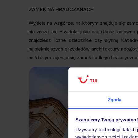
ZAMEK NA HRADCZANACH
Wyjście na wzgórze, na którym znajduje się zamek 
nie zrażaj się – widoki, jakie napotkasz zarówn
znajdziesz liczne dziedzińce czy słynną Kated
najpiękniejszych przykładów architektury neogo
na którym zajmuje się zamek i odkryć historyczne z
Zgoda
Szanujemy Twoją prywatno
Używamy technologii takich 
wyświetlanych treści i rekla