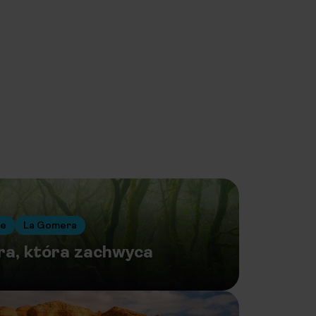
ie
La Gomera
ra, która zachwyca