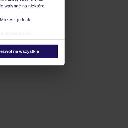
e wpłynąć na niektóre
. Możesz jednak
ce prywatności
.
ezwól na wszystkie