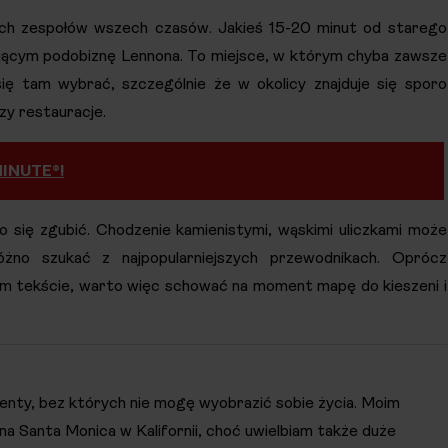
zych zespołów wszech czasów. Jakieś 15-20 minut od starego
iającym podobiznę Lennona. To miejsce, w którym chyba zawsze
 się tam wybrać, szczególnie że w okolicy znajduje się sporo
czy restauracje.
INUTE®!
się zgubić. Chodzenie kamienistymi, wąskimi uliczkami może
óżno szukać z najpopularniejszych przewodnikach. Oprócz
ym tekście, warto więc schować na moment mapę do kieszeni i
menty, bez których nie mogę wyobrazić sobie życia. Moim
na Santa Monica w Kalifornii, choć uwielbiam także duże