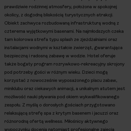
prawdziwie rodzinnej atmosfery, położona w spokojnej
okolicy, z dogodną bliskością turystycznych atrakcji.
Obiekt zachwyca rozbudowaną infrastrukturą wodną z
czterema wyjątkowymi basenami. Na najmłodszych czeka
tam kolorowa strefa typu splash ze zjeżdżalniami oraz
instalacjami wodnymi w kształcie zwierząt, gwarantująca
bezpieczną i radosną zabawę w wodzie. Hotel oferuje
także bogaty program rozrywkowo-rekreacyjny skrojony
pod potrzeby gości w różnym wieku. Dzieci mogą
korzystać z nowocześnie wyposażonego placu zabaw,
miniklubu oraz ciekawych animacji, a unikalnym atutem jest
możliwość nauki pływania pod okiem wykwalifikowanego
zespołu. Z myślą o dorosłych gościach przygotowano
relaksującą strefę spa z krytym basenem i jacuzzi oraz
różnorodną ofertą wellness. Miłośnicy aktywnego
wypoczynku docenią natomiast profesjonalne zajęcia