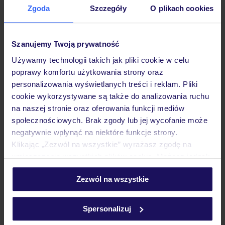
Ocena Tripadvisor:
4,4/5
Zgoda
Szczegóły
O plikach cookies
Ocena Google:
4,5/5
Szanujemy Twoją prywatność
Zafiro Mallorca
Używamy technologii takich jak pliki cookie w celu
poprawy komfortu użytkowania strony oraz
Iberostar Waves Club Cala Barca
personalizowania wyświetlanych treści i reklam. Pliki
cookie wykorzystywane są także do analizowania ruchu
na naszej stronie oraz oferowania funkcji mediów
społecznościowych. Brak zgody lub jej wycofanie może
negatywnie wpłynąć na niektóre funkcje strony.
Klikając „Zezwól na wszystkie” wyrażasz zgodę na
umieszczenie wszystkich plików cookie. Możesz jednak
personalizować swój wybór wchodząc w zakładkę
Zezwól na wszystkie
„Szczegóły”
Szczegółowe informacje o plikach cookie znajdziesz
w
polityce plików cookies
oraz
polityce prywatności
.
Spersonalizuj