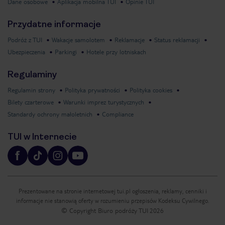
Dane osobowe
Aplikacja mobilna TUI
Opinie TUI
Przydatne informacje
Podróż z TUI
Wakacje samolotem
Reklamacje
Status reklamacji
Ubezpieczenia
Parkingi
Hotele przy lotniskach
Regulaminy
Regulamin strony
Polityka prywatności
Polityka cookies
Bilety czarterowe
Warunki imprez turystycznych
Standardy ochrony małoletnich
Compliance
TUI w Internecie
Prezentowane na stronie internetowej tui.pl ogłoszenia, reklamy, cenniki i
informacje nie stanowią oferty w rozumieniu przepisów Kodeksu Cywilnego.
© Copyright Biuro podróży TUI
2026