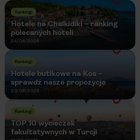
Rankingi
Hotele na Chalkidiki – ranking
polecanych hoteli
24/06/2026
Rankingi
Hotele butikowe na Kos –
sprawdź nasze propozycje
23/06/2026
Rankingi
TOP 10 wycieczek
fakultatywnych w Turcji