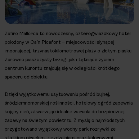
Zafiro Mallorca to nowoczesny, czterogwiazdkowy hotel
położony w Ca’n Picafort – miejscowości słynącej
imponującej, trzynastokilometrowej plaży o złotym piasku.
Zarówno piaszczysty brzeg, jak i tętniące życiem
centrum kurortu znajdują się w odległości krótkiego
spaceru od obiektu.
Dzięki wyjątkowemu usytuowaniu pośród bujnej,
śródziemnomorskiej roślinności, hotelowy ogród zapewnia
kojący cień, stwarzając idealne warunki do bezpiecznej
zabawy na świeżym powietrzu. Z myślą o najmłodszych
przygotowano wyjątkowy wodny park rozrywki ze
statkiem pirackim, zjeżdżalniami oraz kolorowymi