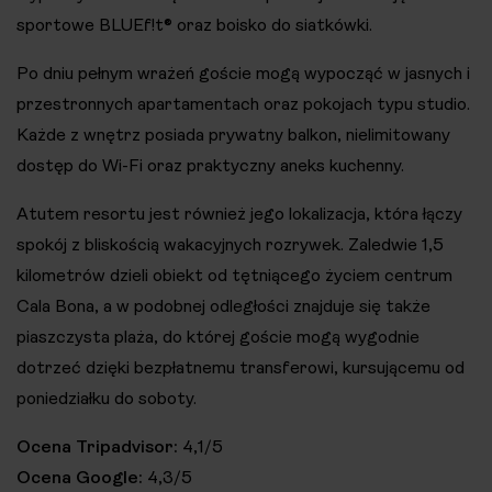
sportowe BLUEf!t® oraz boisko do siatkówki.
Po dniu pełnym wrażeń goście mogą wypocząć w jasnych i
przestronnych apartamentach oraz pokojach typu studio.
Każde z wnętrz posiada prywatny balkon, nielimitowany
dostęp do Wi-Fi oraz praktyczny aneks kuchenny.
Atutem resortu jest również jego lokalizacja, która łączy
spokój z bliskością wakacyjnych rozrywek. Zaledwie 1,5
kilometrów dzieli obiekt od tętniącego życiem centrum
Cala Bona, a w podobnej odległości znajduje się także
piaszczysta plaża, do której goście mogą wygodnie
dotrzeć dzięki bezpłatnemu transferowi, kursującemu od
poniedziałku do soboty.
Ocena Tripadvisor:
4,1/5
Ocena Google:
4,3/5