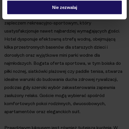
Nie zezwalaj
Iberostar Waves Club Cala Barca zachwyca bogatym
zapleczem rekreacyjno-sportowym, który
usatysfakcjonuje nawet najbardziej wymagających gości.
Hotel dysponuje efektowną strefą wodną, obejmującą
kilka przestronnych basenów dla starszych dzieci i
dorosłych oraz wyjątkowe mini parki wodne dla
najmłodszych. Bogata oferta sportowa, w tym boiska do
piłki nożnej, siatkówki plażowej czy paddle tenisa, stwarza
idealne warunki do budowania ducha zdrowej rywalizacji,
podczas gdy szeroki wybór zakwaterowania zapewnia
zasłużony relaks. Goście mogą wybierać spośród
komfortowych pokoi rodzinnych, dwuosobowych,
apartamentów oraz eleganckich suit.
Prawdziwym luksusem jest również tutejsza kuchnia. W