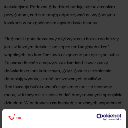
instalacjami. Podczas gdy dzieci oddają się beztroskim
przygodom, rodzice mogą odpoczywać na wygodnych
leżakach w bezpośrednim sąsiedztwie basenu.
Elegancki i ponadczasowy styl wystroju hotelu widoczny
jest w każdym detalu – od reprezentacyjnych stref
wspólnych, po komfortowo urządzone pokoje typu suite.
Ta sama dbałość o najwyższy standard towarzyszy
doświadczeniom kulinarnym, gdyż goście niezmiennie
doceniają wysoką jakość serwowanych posiłków.
Restauracja bufetowa oferuje smaczne i różnorodne
menu, w którym nie zabrakło dań dedykowanych specjalnie
dzieciom. W budowaniu radosnych, rodzinnych wspomnień
pomagają urozmaicone animacje, których program został
dostosowany dla każdej grupy wiekowej.