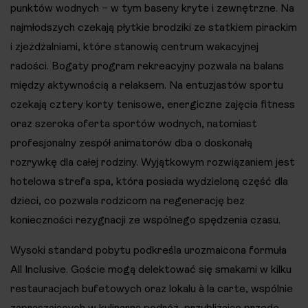
punktów wodnych – w tym baseny kryte i zewnętrzne. Na
najmłodszych czekają płytkie brodziki ze statkiem pirackim
i zjeżdżalniami, które stanowią centrum wakacyjnej
radości. Bogaty program rekreacyjny pozwala na balans
między aktywnością a relaksem. Na entuzjastów sportu
czekają cztery korty tenisowe, energiczne zajęcia fitness
oraz szeroka oferta sportów wodnych, natomiast
profesjonalny zespół animatorów dba o doskonałą
rozrywkę dla całej rodziny. Wyjątkowym rozwiązaniem jest
hotelowa strefa spa, która posiada wydzieloną część dla
dzieci, co pozwala rodzicom na regenerację bez
konieczności rezygnacji ze wspólnego spędzenia czasu.
Wysoki standard pobytu podkreśla urozmaicona formuła
All Inclusive. Goście mogą delektować się smakami w kilku
restauracjach bufetowych oraz lokalu à la carte, wspólnie
zapraszających w kulinarną podróż, przybliżając przede