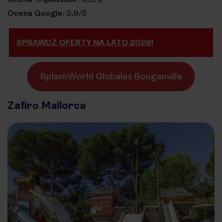
Ocena Google:
3,9/5
SPRAWDŹ OFERTY NA LATO 2026!
SplashWorld Globales Bouganvilla
Zafiro Mallorca