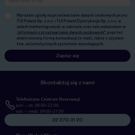
Wyrażam zgodę na przetwarzanie danych osobowych przez
TUI Poland Sp. z o.o. i TUI Poland Dystrybucja Sp. z o.o. w
celach marketingowych, w zakresie oraz celu wskazanym w
„Informacji o przetwarzaniu danych osobowych”
, poprzez
elektroniczną formę komunikacji (e-mail), także z użyciem
tzw. automatycznych systemów wywołujących.
Skontaktuj się z nami
Telefoniczne Centrum Rezerwacji
pon. – pt. 08:00–22:00,
sob. – niedz. 09:00–21:00
22 270 31 20
Biuro Obsługi Klienta