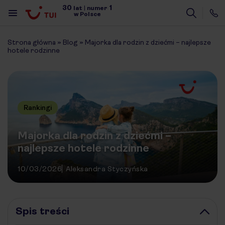
30
1
lat
|
numer
w Polsce
Strona główna
»
Blog
»
Majorka dla rodzin z dziećmi – najlepsze
hotele rodzinne
Rankingi
Majorka dla rodzin z dziećmi –
najlepsze hotele rodzinne
10/03/2026
Aleksandra Styczyńska
Spis treści