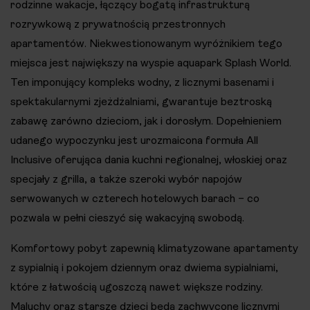
rodzinne wakacje, łączący bogatą infrastrukturą
rozrywkową z prywatnością przestronnych
apartamentów. Niekwestionowanym wyróżnikiem tego
miejsca jest największy na wyspie aquapark Splash World.
Ten imponujący kompleks wodny, z licznymi basenami i
spektakularnymi zjeżdżalniami, gwarantuje beztroską
zabawę zarówno dzieciom, jak i dorosłym. Dopełnieniem
udanego wypoczynku jest urozmaicona formuła All
Inclusive oferująca dania kuchni regionalnej, włoskiej oraz
specjały z grilla, a także szeroki wybór napojów
serwowanych w czterech hotelowych barach – co
pozwala w pełni cieszyć się wakacyjną swobodą.
Komfortowy pobyt zapewnią klimatyzowane apartamenty
z sypialnią i pokojem dziennym oraz dwiema sypialniami,
które z łatwością ugoszczą nawet większe rodziny.
Maluchy oraz starsze dzieci będą zachwycone licznymi