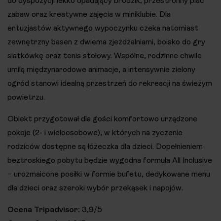
do dyspozycji lekko opadający brodzik, przestronny plac
zabaw oraz kreatywne zajęcia w miniklubie. Dla
entuzjastów aktywnego wypoczynku czeka natomiast
zewnętrzny basen z dwiema zjeżdżalniami, boisko do gry
siatkówkę oraz tenis stołowy. Wspólne, rodzinne chwile
umilą międzynarodowe animacje, a intensywnie zielony
ogród stanowi idealną przestrzeń do rekreacji na świeżym
powietrzu.
Obiekt przygotował dla gości komfortowo urządzone
pokoje (2- i wieloosobowe), w których na życzenie
rodziców dostępne są łóżeczka dla dzieci. Dopełnieniem
beztroskiego pobytu będzie wygodna formuła All Inclusive
– urozmaicone posiłki w formie bufetu, dedykowane menu
dla dzieci oraz szeroki wybór przekąsek i napojów.
Ocena Tripadvisor:
3,9/5