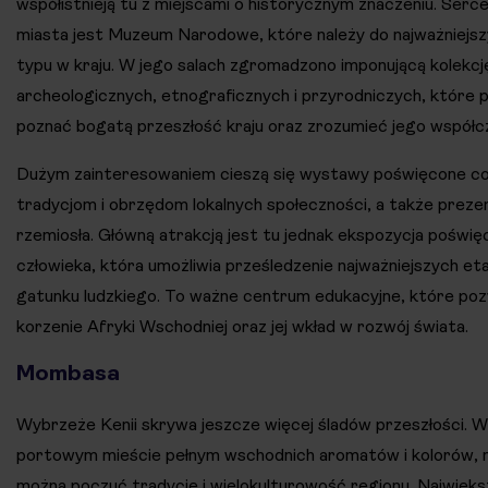
współistnieją tu z miejscami o historycznym znaczeniu. Serc
miasta jest Muzeum Narodowe, które należy do najważniejszy
typu w kraju. W jego salach zgromadzono imponującą kolekc
archeologicznych, etnograficznych i przyrodniczych, które po
poznać bogatą przeszłość kraju oraz zrozumieć jego współcz
Dużym zainteresowaniem cieszą się wystawy poświęcone co
tradycjom i obrzędom lokalnych społeczności, a także prezen
rzemiosła. Główną atrakcją jest tu jednak ekspozycja poświę
człowieka, która umożliwia prześledzenie najważniejszych e
gatunku ludzkiego. To ważne centrum edukacyjne, które pozw
korzenie Afryki Wschodniej oraz jej wkład w rozwój świata.
Mombasa
Wybrzeże Kenii skrywa jeszcze więcej śladów przeszłości. 
portowym mieście pełnym wschodnich aromatów i kolorów, 
można poczuć tradycję i wielokulturowość regionu. Największ