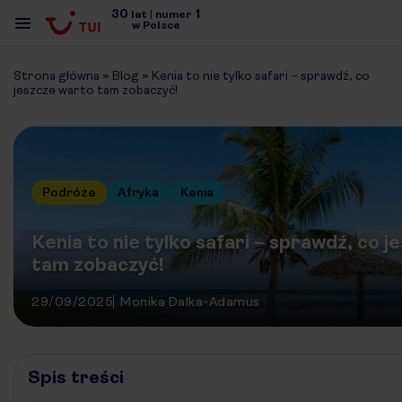
30
1
lat
|
numer
w Polsce
Strona główna
»
Blog
»
Kenia to nie tylko safari – sprawdź, co
jeszcze warto tam zobaczyć!
Podróże
Afryka
Kenia
Kenia to nie tylko safari – sprawdź, co 
tam zobaczyć!
29/09/2025
Monika Dalka-Adamus
Spis treści