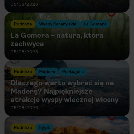
05/08/2026
Podróże
Wyspy Kanaryjskie
La Gomera
La Gomera – natura, która
zachwyca
05/08/2026
Podróże
Madera
Portugalia
Dlaczego warto wybrać się na
Maderę? Najpiękniejsze
atrakcje wyspy wiecznej wiosny
05/08/2026
Podróże
Egipt