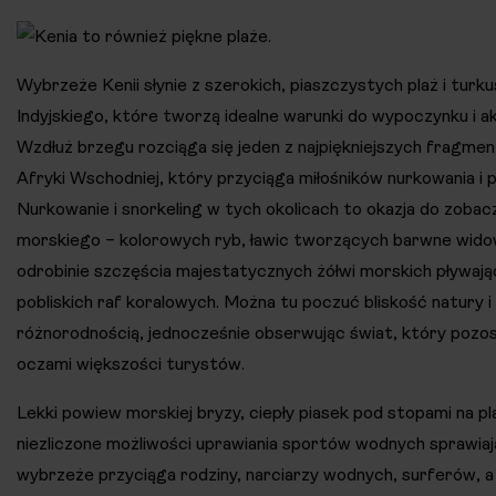
Wybrzeże Kenii słynie z szerokich, piaszczystych plaż i tu
Indyjskiego, które tworzą idealne warunki do wypoczynku i 
Wzdłuż brzegu rozciąga się jeden z najpiękniejszych fragme
Afryki Wschodniej, który przyciąga miłośników nurkowania i
Nurkowanie i snorkeling w tych okolicach to okazja do zoba
morskiego – kolorowych ryb, ławic tworzących barwne widow
odrobinie szczęścia majestatycznych żółwi morskich pływaj
pobliskich raf koralowych. Można tu poczuć bliskość natury i 
różnorodnością, jednocześnie obserwując świat, który pozo
oczami większości turystów.
Lekki powiew morskiej bryzy, ciepły piasek pod stopami na p
niezliczone możliwości uprawiania sportów wodnych sprawiają
wybrzeże przyciąga rodziny, narciarzy wodnych, surferów, a