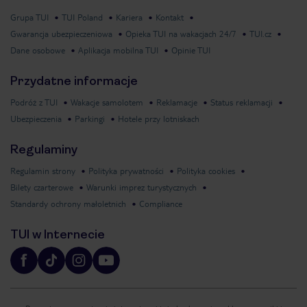
Grupa TUI
TUI Poland
Kariera
Kontakt
Gwarancja ubezpieczeniowa
Opieka TUI na wakacjach 24/7
TUI.cz
Dane osobowe
Aplikacja mobilna TUI
Opinie TUI
Przydatne informacje
Podróż z TUI
Wakacje samolotem
Reklamacje
Status reklamacji
Ubezpieczenia
Parkingi
Hotele przy lotniskach
Regulaminy
Regulamin strony
Polityka prywatności
Polityka cookies
Bilety czarterowe
Warunki imprez turystycznych
Standardy ochrony małoletnich
Compliance
TUI w Internecie