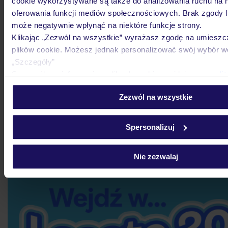
cookie wykorzystywane są także do analizowania ruchu na n
oferowania funkcji mediów społecznościowych. Brak zgody l
może negatywnie wpłynąć na niektóre funkcje strony.
Klikając „Zezwól na wszystkie” wyrażasz zgodę na umieszc
plików cookie. Możesz jednak personalizować swój wybór 
„Szczegóły”
Szczegółowe informacje o plikach cookie znajdziesz w
poli
cookies
oraz
polityce prywatności
.
Zezwól na wszystkie
Spersonalizuj
Nie zezwalaj