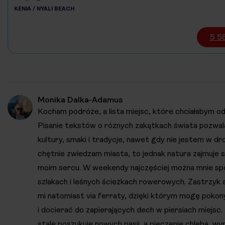
KENIA / NYALI BEACH
5 58
Monika Dalka-Adamus
Kocham podróże, a lista miejsc, które chciałabym odw
Pisanie tekstów o różnych zakątkach świata pozwa
kultury, smaki i tradycje, nawet gdy nie jestem w dr
chętnie zwiedzam miasta, to jednak natura zajmuje 
moim sercu. W weekendy najczęściej można mnie sp
szlakach i leśnych ścieżkach rowerowych. Zastrzyk a
mi natomiast via ferraty, dzięki którym mogę poko
i docierać do zapierających dech w piersiach miejsc.
stale poszukuje nowych pasji, a pieczenie chleba, wy