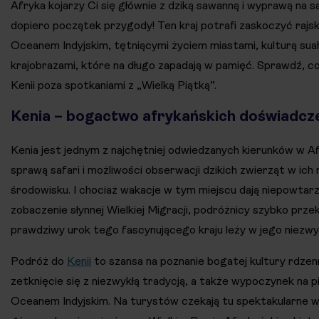
Afryka kojarzy Ci się głównie z dziką sawanną i wyprawą na s
dopiero początek przygody! Ten kraj potrafi zaskoczyć rajsk
Oceanem Indyjskim, tętniącymi życiem miastami, kulturą suahi
krajobrazami, które na długo zapadają w pamięć. Sprawdź, 
Kenii poza spotkaniami z „Wielką Piątką”.
Kenia – bogactwo afrykańskich doświadcz
Kenia jest jednym z najchętniej odwiedzanych kierunków w Af
sprawą safari i możliwości obserwacji dzikich zwierząt w ich
środowisku. I chociaż wakacje w tym miejscu dają niepowtarz
zobaczenie słynnej Wielkiej Migracji, podróżnicy szybko przek
prawdziwy urok tego fascynującego kraju leży w jego niezwy
Podróż do
Kenii
to szansa na poznanie bogatej kultury rdze
zetknięcie się z niezwykłą tradycją, a także wypoczynek na p
Oceanem Indyjskim. Na turystów czekają tu spektakularne wi