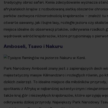
tradycyjny obraz safari. Kenia zdecydowanie wyznacza stan
afrykańskich krajów z rozbudowaną siatką obszarów chronio
parków zachwyca różnorodnością krajobrazów – znaleźć tu
otwarte sawanny, jak i bujne lasy, rozległe jeziora czy skalist
miejsca idealne do obserwacji ptaków, odkrywania rzadkich g
wędrówek wśród krajobrazów, które przypominają o pierwotn
Amboseli, Tsavo i Nakuru
Park Narodowy Amboseli znany jest z zapierających dech w
majestatyczny masyw Kilimandżaro i rozległych równin, po k
dzikich zwierząt. To idealne miejsce dla miłośników przyrody
spotkaniu z Afryką w najbardziej autentycznym i nieujarzmio
także kraj gór i niezwykłych krajobrazów, które sprzyjają w
odkrywaniu dzikiej przyrody. Największy Park Narodowy Tsav