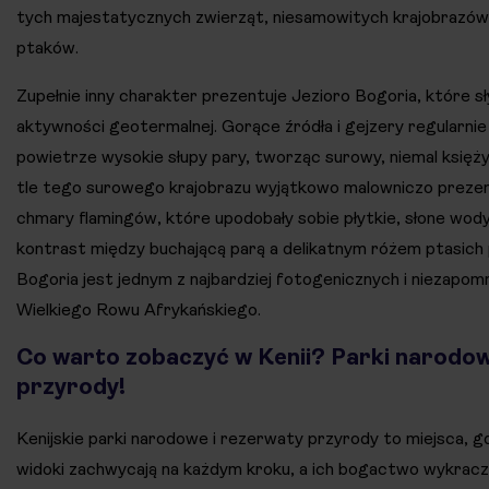
tych majestatycznych zwierząt, niesamowitych krajobrazów 
ptaków.
Zupełnie inny charakter prezentuje Jezioro Bogoria, które sły
aktywności geotermalnej. Gorące źródła i gejzery regularni
powietrze wysokie słupy pary, tworząc surowy, niemal księż
tle tego surowego krajobrazu wyjątkowo malowniczo prezen
chmary flamingów, które upodobały sobie płytkie, słone wody
kontrast między buchającą parą a delikatnym różem ptasich 
Bogoria jest jednym z najbardziej fotogenicznych i niezapo
Wielkiego Rowu Afrykańskiego.
Co warto zobaczyć w Kenii? Parki narodow
przyrody!
Kenijskie parki narodowe i rezerwaty przyrody to miejsca, g
widoki zachwycają na każdym kroku, a ich bogactwo wykracz