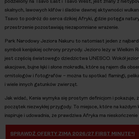
podzielony na Tsavo East i Tsavo West, jest znany z nietypo
skalnych, lawowych klifów i śladów dawnej aktywności wulkan
Tsavo to podróż do serca dzikiej Afryki, gdzie potęga natur
przestrzenie pozostawiają niezapomniane wrażenie.
Park Narodowy Jeziora Nakuru to natomiast jeden z najbard
symboli kenijskiej ochrony przyrody. Jezioro leży w Wielkim 
jest częścią światowego dziedzictwa UNESCO. Wokół jeziora
akacjowe, bujne łąki i słone mokradła, które są rajem dla o
ornitologów i fotografów – można tu spotkać flamingi, pelik
i wiele innych gatunków zwierząt.
Jak widać, Kenia wymyka się prostym definicjom i pokazuje, ż
początek niezwykłej przygody. To miejsce, które na każdym 
inspiruje i udowadnia, że prawdziwa Afryka ma nieskończenie 
SPRAWDŹ OFERTY ZIMA 2026/27 FIRST MINUTE®!