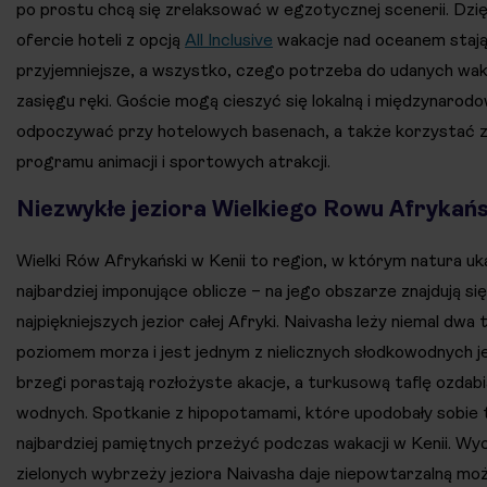
po prostu chcą się zrelaksować w egzotycznej scenerii. Dzi
ofercie hoteli z opcją
All Inclusive
wakacje nad oceanem stają 
przyjemniejsze, a wszystko, czego potrzeba do udanych wakac
zasięgu ręki. Goście mogą cieszyć się lokalną i międzynarodo
odpoczywać przy hotelowych basenach, a także korzystać 
programu animacji i sportowych atrakcji.
Niezwykłe jeziora Wielkiego Rowu Afrykań
Wielki Rów Afrykański w Kenii to region, w którym natura uk
najbardziej imponujące oblicze – na jego obszarze znajdują się
najpiękniejszych jezior całej Afryki. Naivasha leży niemal dw
poziomem morza i jest jednym z nielicznych słodkowodnych je
brzegi porastają rozłożyste akacje, a turkusową taflę ozdabiają
wodnych. Spotkanie z hipopotamami, które upodobały sobie 
najbardziej pamiętnych przeżyć podczas wakacji w Kenii. Wyc
zielonych wybrzeży jeziora Naivasha daje niepowtarzalną mo