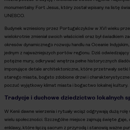
monumentalny Fort Jesus, który został wpisany na listę św
UNESCO.
Budynek wzniesiony przez Portugalczyków w XVI wieku przez
wielokrotnie zmieniał swoich właścicieli oraz był świadkiem za
okresów dynamicznego rozwoju handlu na Oceanie Indyjskim,
jednym z najważniejszych portów regionu. Dziś odwiedzając
potężne mury, odkrywać wnętrza pełne historycznych śladów
imponujące detale architektoniczne, które przetrwały setki l
starego miasta, bogato zdobione drzwi i charakterystyczne
poczuć wyjątkowy klimat miasta i bogactwo lokalnej kultury.
Tradycje i duchowe dziedzictwo lokalnych s
W Kenii dawne wierzenia i rytuały wciąż odgrywają dużą rolę
wielu społeczności. Szczególne miejsce zajmują święte gaje, c
enklawy, które łączą sacrum z przyrodą i stanowią ważne pun