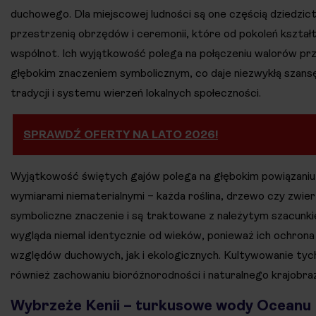
duchowego. Dla miejscowej ludności są one częścią dziedzic
przestrzenią obrzędów i ceremonii, które od pokoleń kształ
wspólnot. Ich wyjątkowość polega na połączeniu walorów pr
głębokim znaczeniem symbolicznym, co daje niezwykłą szansę
tradycji i systemu wierzeń lokalnych społeczności.
SPRAWDŹ OFERTY NA LATO 2026!
Wyjątkowość świętych gajów polega na głębokim powiązaniu
wymiarami niematerialnymi – każda roślina, drzewo czy zwier
symboliczne znaczenie i są traktowane z należytym szacunki
wygląda niemal identycznie od wieków, ponieważ ich ochron
względów duchowych, jak i ekologicznych. Kultywowanie tych
również zachowaniu bioróżnorodności i naturalnego krajobraz
Wybrzeże Kenii – turkusowe wody Oceanu 