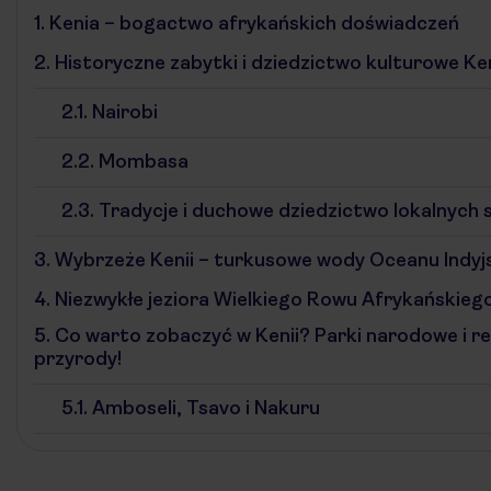
1.
Kenia – bogactwo afrykańskich doświadczeń
2.
Historyczne zabytki i dziedzictwo kulturowe Ken
2.1.
Nairobi
2.2.
Mombasa
2.3.
Tradycje i duchowe dziedzictwo lokalnych 
3.
Wybrzeże Kenii – turkusowe wody Oceanu Indyj
4.
Niezwykłe jeziora Wielkiego Rowu Afrykańskieg
5.
Co warto zobaczyć w Kenii? Parki narodowe i r
przyrody!
5.1.
Amboseli, Tsavo i Nakuru