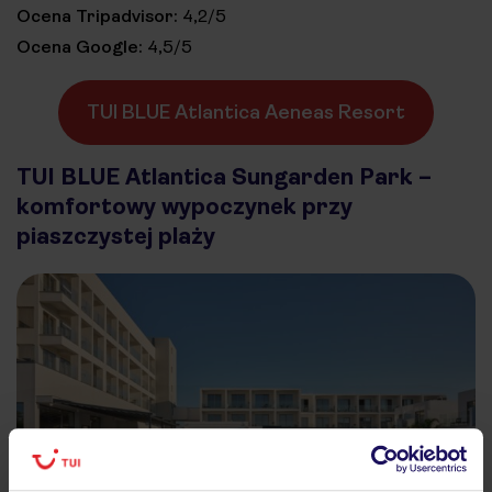
Ocena Tripadvisor:
4,2/5
Ocena Google:
4,5/5
TUI BLUE Atlantica Aeneas Resort
TUI BLUE Atlantica Sungarden Park –
komfortowy wypoczynek przy
piaszczystej plaży