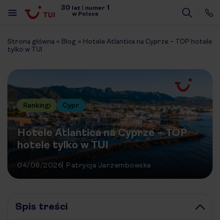
30
1
lat
|
numer
w Polsce
Strona główna
»
Blog
»
Hotele Atlantica na Cyprze – TOP hotele
tylko w TUI
Rankingi
Cypr
Hotele Atlantica na Cyprze – TOP
hotele tylko w TUI
04/08/2026
Patrycja Jarzembowska
Spis treści