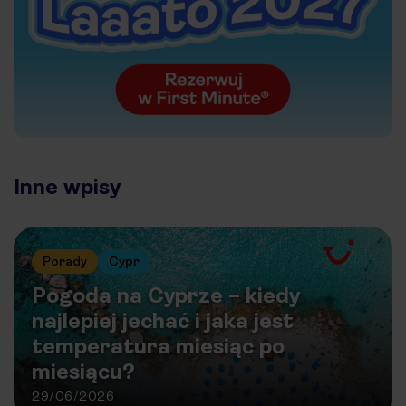
Inne wpisy
Porady
Cypr
Pogoda na Cyprze – kiedy
najlepiej jechać i jaka jest
temperatura miesiąc po
miesiącu?
29/06/2026