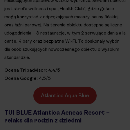
relaksujących spacerów wzdłuż wybrzeża. Sercem obiektu
jest strefa wellness i spa „Health Club”, gdzie goście
mogą korzystać z odprężających masaży, sauny fińskiej
oraz łaźni parowej. Na terenie obiektu dostępne są liczne
udogodnienia – 3 restauracje, w tym 2 serwujące dania a la
carte, 4 bary oraz bezpłatne Wi-Fi. To doskonały wybór
dla osób szukających nowoczesnego obiektu o wysokim
standardzie.
Ocena Tripadvisor:
4,4/5
Ocena Google:
4,5/5
Atlantica Aqua Blue
TUI BLUE Atlantica Aeneas Resort –
relaks dla rodzin z dziećmi