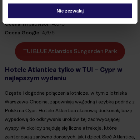
oferowanych usług potwierdza wyróżnienie obiektu
tytułem Wybór Roku w portalu TripAdvisor.
Nie zezwalaj
Ocena Tripadvisor:
4,6/5
Ocena Google:
4,6/5
TUI BLUE Atlantica Sungarden Park
Hotele Atlantica tylko w TUI – Cypr w
najlepszym wydaniu
Częste i dogodne połączenia lotnicze, w tym z lotniska
Warszawa-Chopina, zapewniają wygodną i szybką podróż z
Polski na Cypr. Hotele Atlantica stanowią doskonałą bazę
wypadową do odkrywania uroków tej zachwycającej
wyspy. W okolicy znajdują się liczne atrakcje, które
zainteresują zarówno dorosłych, jak i dzieci. Sieć Atlantica,