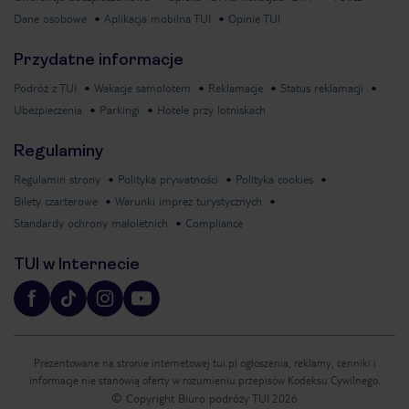
Dane osobowe
Aplikacja mobilna TUI
Opinie TUI
Przydatne informacje
Podróż z TUI
Wakacje samolotem
Reklamacje
Status reklamacji
Ubezpieczenia
Parkingi
Hotele przy lotniskach
Regulaminy
Regulamin strony
Polityka prywatności
Polityka cookies
Bilety czarterowe
Warunki imprez turystycznych
Standardy ochrony małoletnich
Compliance
TUI w Internecie
Prezentowane na stronie internetowej tui.pl ogłoszenia, reklamy, cenniki i
informacje nie stanowią oferty w rozumieniu przepisów Kodeksu Cywilnego.
© Copyright Biuro podróży TUI
2026