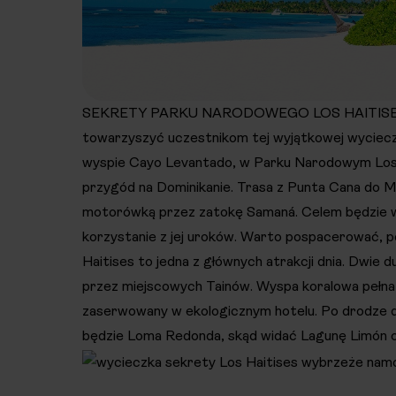
SEKRETY PARKU NARODOWEGO LOS HAITISESWid
towarzyszyć uczestnikom tej wyjątkowej wycieczki
wyspie Cayo Levantado, w Parku Narodowym Los H
przygód na Dominikanie. Trasa z Punta Cana do M
motorówką przez zatokę Samaná. Celem będzie wy
korzystanie z jej uroków. Warto pospacerować, 
Haitises to jedna z głównych atrakcji dnia. Dwie d
przez miejscowych Tainów. Wyspa koralowa pełna 
zaserwowany w ekologicznym hotelu. Po drodze 
będzie Loma Redonda, skąd widać Lagunę Limón 