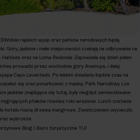
oki rajskich wysp oraz parków narodowych będą
. Góry, jaskinie i małe miejscowości czekają na odkrywanie na
aitises oraz na Loma Redonda. Zapowiada się dzień pełen
iches prowadzi przez wschodnie góry Anamuya, i dalej
spa Cayo Levantado. Po lekkim śniadaniu będzie czas na
poopalać się oraz ponurkować z maską. Park Narodowy Los
uże jaskinie znajdujące się tutaj, były niegdyś zamieszkiwane
migrujących ptaków również robi wrażenie. Lunch zostanie
do hotelu rosną drzewa mangrowe. Zwieńczeniem wycieczki
oraz wybrzeże.