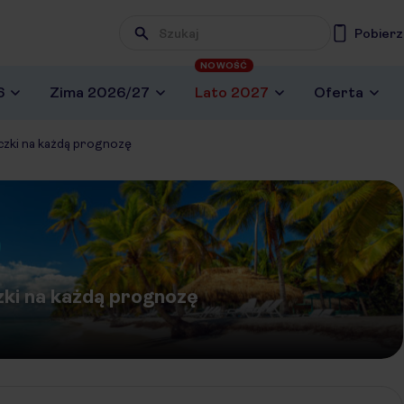
Pobierz
NOWOŚĆ
6
Zima 2026/27
Lato 2027
Oferta
eczki na każdą prognozę
czki na każdą prognozę