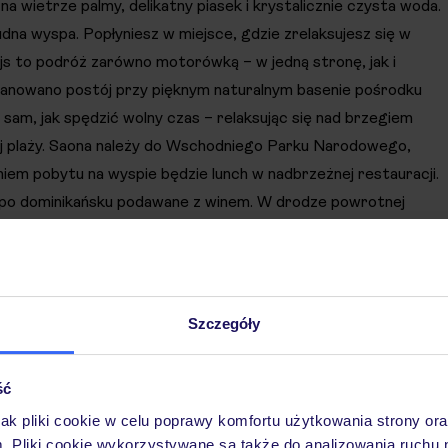
ietrze palmy, delikatny piasek i krystalicznie czysta woda.
dna wyspa. Popłyniesz w miejsce, gdzie zrelaksujesz się w
js to podróż zarówno motorówką – w jedną stronę, jak i
anowano postój przy pięknym naturalnym basenie pośrodku
 sam, jak spędzić wolny czas – relaksując się nad brzegiem
ej plaży. Saona należy do Wschodniego Parku Narodowego,
niem pobytu na wyspie będzie lunch w nadbrzeżnej restauracji.
k po dominikańsku podawane z winem. W drodze powrotnej
a na pokładzie łodzi oraz do wspólnej zabawy z załogą.
Szczegóły
ść
jak pliki cookie w celu poprawy komfortu użytkowania strony or
m. Pliki cookie wykorzystywane są także do analizowania ruchu 