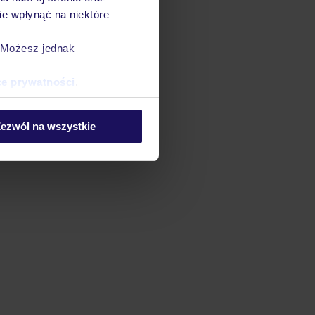
e wpłynąć na niektóre
. Możesz jednak
ce prywatności
.
ezwól na wszystkie