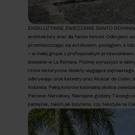
EKSKLUZYWNE ZWIEDZANIE SANTO DOMINGONa Sa
architektury oraz dla fanów historii. Odkryjesz ws
przemieszczając się autobusem, pociągiem, a ta
– w małej grupie z profesjonalnym przewodnikiem.
śniadanie w La Romana. Później wyruszysz w labi
różne historyczne obiekty sięgające piętnastego 
odkrywając urok katedry oraz Alcázar de Colón, 
Kolumba. Pełną kolorów kolonialną okolicę zwiedzis
Panteon Narodowy. Następne godziny Twojego po
pamiątek, takich jak biżuteria, czy tekstylia na Ca