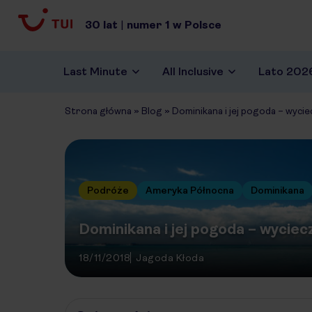
30
lat
|
numer
1
w Polsce
Last Minute
All Inclusive
Lato 202
Strona główna
»
Blog
»
Dominikana i jej pogoda – wyci
Podróże
Ameryka Północna
Dominikana
Dominikana i jej pogoda – wycie
18/11/2018
Jagoda Kłoda