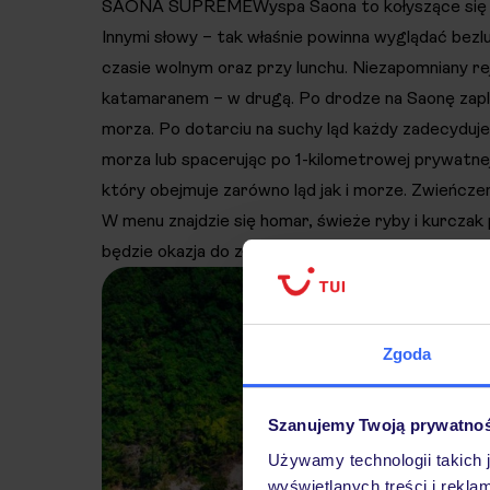
SAONA SUPREMEWyspa Saona to kołyszące się na w
Innymi słowy – tak właśnie powinna wyglądać bezlu
czasie wolnym oraz przy lunchu. Niezapomniany re
katamaranem – w drugą. Po drodze na Saonę zapl
morza. Po dotarciu na suchy ląd każdy zadecyduje
morza lub spacerując po 1-kilometrowej prywatn
który obejmuje zarówno ląd jak i morze. Zwieńcze
W menu znajdzie się homar, świeże ryby i kurcza
będzie okazja do złapania ostatnich promieni słońc
Zgoda
Szanujemy Twoją prywatno
Używamy technologii takich 
wyświetlanych treści i rekla