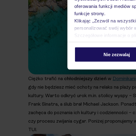
oferowania funkcji mediów s
funkcje strony.
Klikając „Zezwól na wszystk
personalizować swój wybór 
Szczegółowe informacje o pl
Nie zezwalaj
Ciężko trafić na
chłodniejszy dzień
w
Dominikani
gdy nie będziesz mieć ochoty na relaks na plaży p
kultury. Warto odkryć urok m.in. stolicy wyspy –
Frank Sinatra, a ślub brał Michael Jackson. Pon
zachęca do poznania ich kultury i codzienności – 
czy procesu zwijania cygar. Poniżej proponujemy
TUI.