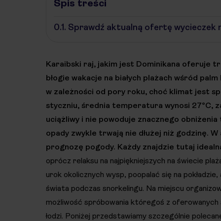
Spis treści
0.1.
Sprawdź aktualną ofertę wycieczek 
Karaibski raj, jakim jest Dominikana oferuje 
błogie wakacje na białych plażach wśród pal
w zależności od pory roku, choć klimat jest sp
styczniu, średnia temperatura wynosi 27°C, zaś
uciążliwy i nie powoduje znacznego obniżeni
opady zwykle trwają nie dłużej niż godzinę. W 
prognozę pogody. Każdy znajdzie tutaj idealn
oprócz relaksu na najpiękniejszych na świecie pla
urok okolicznych wysp, poopalać się na pokładzie
świata podczas snorkelingu. Na miejscu organizow
możliwość spróbowania któregoś z oferowanych s
łodzi. Poniżej przedstawiamy szczególnie poleca