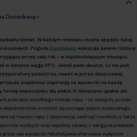
na Dominikanę >
tropikalny klimat. W każdym miesiącu można spędzić tutaj
m kokosowych. Pogoda
Dominikany
wykazuje pewne różnice
rzyjający przez cały rok – w najchłodniejszym miesiącu
 w sierpniu sięga 31°C. Jeżeli pada deszcz, to nie jest
a temperatury powietrza, nawet w porze deszczowej
artykule znajdziesz inspirację na wycieczki na każdą
ą formę wypoczynku dla siebie.
W
słoneczne upalne dni
żach polecamy wszelkiego rodzaju rejsy – to okazja by poznać
, a niejednokrotnie orzeźwić się poznając piękno podwodnego
ane są również rejsy z obserwacją zwierząt morskich, a także
portów wodnych oraz wspólnej zabawy z załogą na pokładzie
ne przez nas wycieczki fakultatywne oferowane wyłącznie