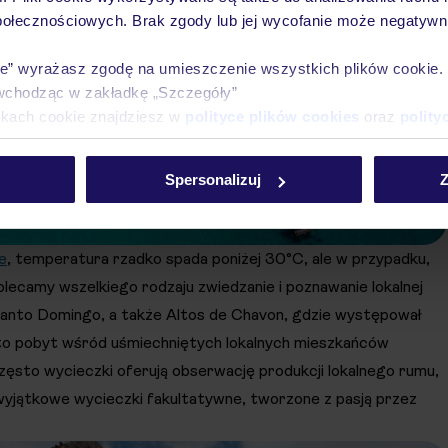
połecznościowych. Brak zgody lub jej wycofanie może negatywni
ie” wyrażasz zgodę na umieszczenie wszystkich plików cookie
wchodząc w zakładkę „Szczegóły”
ikach cookie znajdziesz w
polityce plików cookies
oraz
polity
Spersonalizuj
Z
e
, temperatura rzadko spada poniżej 30°C, ale w przypadku,
olecamy wszelkiego rodzaju zwiedzanie i poznawanie lokalnej
 Santo Domingo, a także Altos de Chavon, gdzie występował
adto pobyt wśród uśmiechniętych lokalnych mieszkańców
często wycieczki oferują obserwację produkcji lokalnego rumu,
 wyjątkowe wycieczki fakultatywne, tworzone z pasją przez