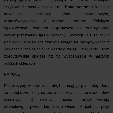
krzyżówki banana z ananasem –
bananoananas
, która z
pewnością zaskoczy Was nietuzinkowym,
nieporównywalnym z niczym smakiem. Kolejnym
egzotycznym owocem popularnym na portugalskiej
wyspie jest
marakuja
i jej odmiany – występuje tutaj aż 28
gatunków! Warto też zwrócić uwagę na
mango
, które z
pewnością znajdziecie na każdym targu i markecie. Jest
zdecydowanie słodsze niż to występujące w naszych
polskich sklepach.
NAPOJE
Maderczycy w upalne dni chętnie sięgają po
nikitę
. Jest
to napój stworzony na bazie marakui, ananasa oraz lodów
waniliowych. Co ciekawe, można zamówić wersję
alkoholową z piwem lub białym winem. A jeśli już przy