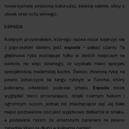
towarzystwie smażonej kukurydzy, świeżej sałatki, oliwy z
oliwek oraz octu winnego.
ESPADA
Kolejnym przysmakiem, którego nazwa może kojarzyć się
z poprzednim daniem, jest
espada
– pałasz czarny. Ta
głębinowa ryba występuje tylko w dwóch miejscach na
świecie, nic więc dziwnego, że uzyskała miano specjału
specjalnością maderskiej kuchni. Świeżo złowioną rybę na
pewno zobaczycie na targu rybnym w Funchal, który
polecamy odwiedzić podczas urlopu.
Espada
może
wyglądać nieco przerażająco, dzięki czarnym łuskom i
ogromnym oczom, jednak nie zniechęcajcie się! Jej białe
mięso pozbawione ości jest wyjątkowo delikatne w smaku,
a podawane razem ze smażonymi bananami na pewno
zapadnie Wam na długo w kulinarną pamięć.