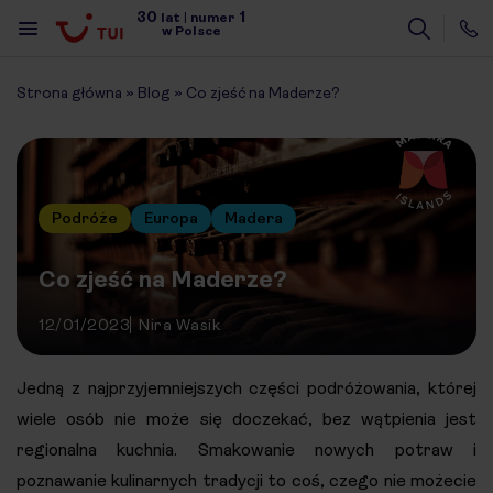
30
1
lat
|
numer
w Polsce
Strona główna
»
Blog
»
Co zjeść na Maderze?
Podróże
Europa
Madera
Co zjeść na Maderze?
12/01/2023
Nira Wasik
Jedną z najprzyjemniejszych części podróżowania, której
wiele osób nie może się doczekać, bez wątpienia jest
regionalna kuchnia. Smakowanie nowych potraw i
poznawanie kulinarnych tradycji to coś, czego nie możecie