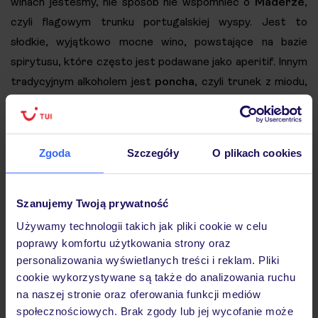
winach jesteśmy, nie sposób nie wspomnieć o
Maderze
,
czyli flagowym trunku portugalskiej wyspy. Jest to
słodkie, wyjątkowo mocne wino, powstające na bazie
spirytusu, które często jest podawane jako aperitif. Innym
tradycyjnym alkoholem jest
poncha
, czyli trunek z miodu,
rumu, trzciny cukrowej i soku z cytryny.
Macie ochotę na maderską kuchnię? Już teraz
zarezerwujcie wakacje w krainie wiecznej wiosny!
Zgoda
Szczegóły
O plikach cookies
Smacznego!
Szanujemy Twoją prywatność
SPRAWDŹ OFERTY ZIMA 2026/27 FIRST
Używamy technologii takich jak pliki cookie w celu
MINUTE®!
poprawy komfortu użytkowania strony oraz
personalizowania wyświetlanych treści i reklam. Pliki
cookie wykorzystywane są także do analizowania ruchu
na naszej stronie oraz oferowania funkcji mediów
społecznościowych. Brak zgody lub jej wycofanie może