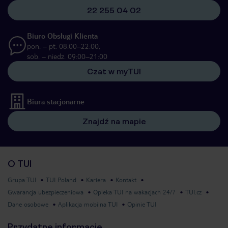
22 255 04 02
Biuro Obsługi Klienta
pon. – pt. 08:00–22:00,
sob. – niedz. 09:00–21:00
Czat w myTUI
Biura stacjonarne
Znajdź na mapie
O TUI
Grupa TUI
TUI Poland
Kariera
Kontakt
Gwarancja ubezpieczeniowa
Opieka TUI na wakacjach 24/7
TUI.cz
Dane osobowe
Aplikacja mobilna TUI
Opinie TUI
Przydatne informacje