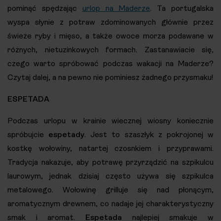
pominąć spędzając
urlop na Maderze
. Ta portugalska
wyspa słynie z potraw zdominowanych głównie przez
świeże ryby i mięso, a także owoce morza podawane w
różnych, nietuzinkowych formach. Zastanawiacie się,
czego warto spróbować podczas wakacji na Maderze?
Czytaj dalej, a na pewno nie pominiesz żadnego przysmaku!
ESPETADA
Podczas urlopu w krainie wiecznej wiosny koniecznie
spróbujcie
espetady
. Jest to szaszłyk z pokrojonej w
kostkę wołowiny, natartej czosnkiem i przyprawami.
Tradycja nakazuje, aby potrawę przyrządzić na szpikulcu
laurowym, jednak dzisiaj często używa się szpikulca
metalowego. Wołowinę grilluje się nad płonącym,
aromatycznym drewnem, co nadaje jej charakterystyczny
smak i aromat.
Espetada
najlepiej smakuje w