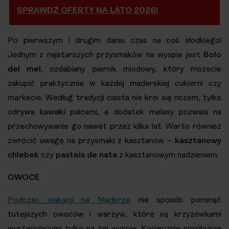
SPRAWDŹ OFERTY NA LATO 2026!
Po pierwszym i drugim daniu czas na coś słodkiego!
Jednym z najstarszych przysmaków na wyspie jest
Bolo
del mel
, ozdabiany piernik miodowy, który możecie
zakupić praktycznie w każdej maderskiej cukierni czy
markecie. Według tradycji ciasta nie kroi się nożem, tylko
odrywa kawałki palcami, a dodatek melasy pozwala na
przechowywanie go nawet przez kilka lat. Warto również
zwrócić uwagę na przysmaki z kasztanów –
kasztanowy
chlebek
czy
pasteis de nata
z kasztanowym nadzieniem.
OWOCE
Podczas wakacji na Maderze
nie sposób pominąć
tutejszych owoców i warzyw, które są krzyżówkami
występującymi tylko na tej wyspie. Koniecznie spróbujcie