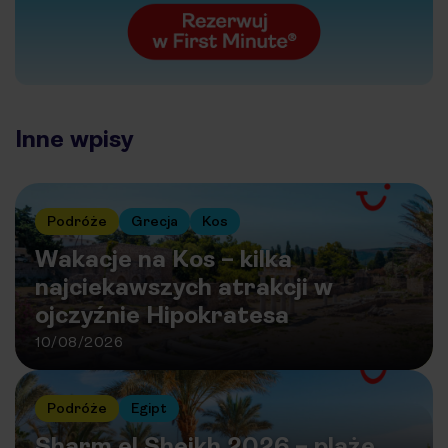
Inne wpisy
Podróże
Grecja
Kos
Wakacje na Kos – kilka
najciekawszych atrakcji w
ojczyźnie Hipokratesa
10/08/2026
Podróże
Egipt
Sharm el Sheikh 2026 – plaże,