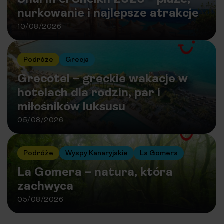
nurkowanie i najlepsze atrakcje
10/08/2026
Podróże
Grecja
Grecotel – greckie wakacje w
hotelach dla rodzin, par i
miłośników luksusu
05/08/2026
Podróże
Wyspy Kanaryjskie
La Gomera
La Gomera – natura, która
zachwyca
05/08/2026