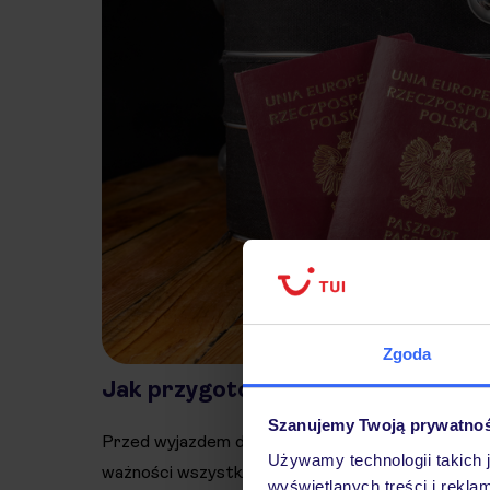
Zgoda
Jak przygotować się do podróży do
Szanujemy Twoją prywatno
Przed wyjazdem do Hiszpanii warto zadbać o odp
Używamy technologii takich 
ważności wszystkich niezbędnych dokumentów, tak
wyświetlanych treści i rekla