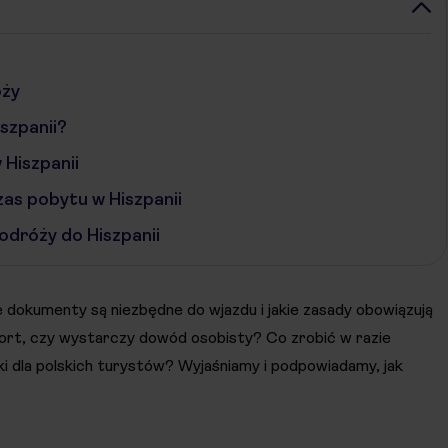
óży
szpanii?
 Hiszpanii
as pobytu w Hiszpanii
dróży do Hiszpanii
ie dokumenty są niezbędne do wjazdu i jakie zasady obowiązują
port, czy wystarczy dowód osobisty? Co zrobić w razie
i dla polskich turystów? Wyjaśniamy i podpowiadamy, jak