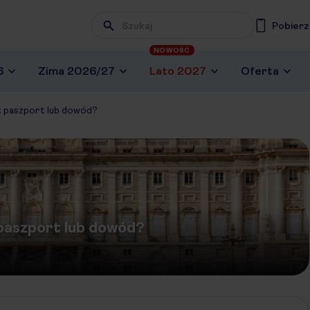
Pobierz
NOWOŚĆ
6
Zima 2026/27
Lato 2027
Oferta
st paszport lub dowód?
 paszport lub dowód?