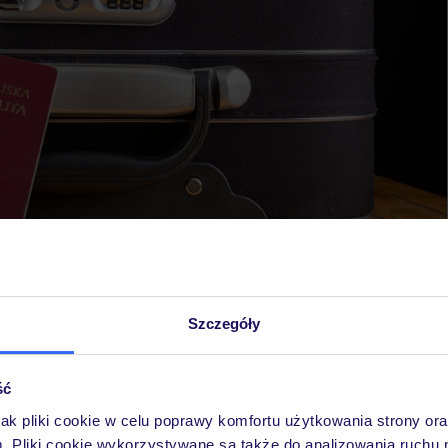
Szczegóły
 Hiszpanii?
ść
owiednie przygotowanie, które obejmuje sprawdzenie
jak pliki cookie w celu poprawy komfortu użytkowania strony or
ich jak dowód osobisty i ewentualnie paszport. Istotne jest,
m. Pliki cookie wykorzystywane są także do analizowania ruchu 