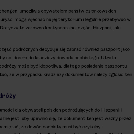
fy Schengen, umożliwia obywatelom państw członkowskich
uryści mogą wjechać na jej terytorium i legalnie przebywać w
tyczy to zarówno kontynentalnej części Hiszpanii, jak i
część podróżnych decyduje się zabrać również paszport jako
yby np. doszło do kradzieży dowodu osobistego. Utrata
róży może być kłopotliwa, dlatego posiadanie paszportu
ać, że w przypadku kradzieży dokumentów należy zgłosić ten
dróży
ci dla obywateli polskich podróżujących do Hiszpanii i
ważne jest, aby upewnić się, że dokument ten jest ważny przez
pamiętać, że dowód osobisty musi być czytelny i