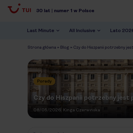
30
lat
|
numer
1
w Polsce
Last Minute
All Inclusive
Lato 202
Strona główna
»
Blog
»
Czy do Hiszpanii potrzebny je
Porady
Czy do Hiszpanii potrzebny jest
08/05/2026
Kinga Czerwińska