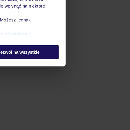
e wpłynąć na niektóre
. Możesz jednak
ce prywatności
.
ezwól na wszystkie