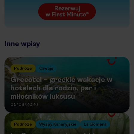
Inne wpisy
Podróże
Grecja
Grecotel – greckie wakacje w
hotelach dla rodzin, par i
miłośników luksusu
05/08/2026
Podróże
Wyspy Kanaryjskie
La Gomera