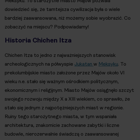
Meksyku. To starożytne miasto Majów pozwala
dowiedzieć się, że tamtejsza cywilizacja była o wiele
bardziej zaawansowana, niż możemy sobie wyobrazić. Co
zobaczyć na miejscu? Podpowiadamy!
Historia Chichen Itza
Chichen Itza to jedno z najważniejszych stanowisk
archeologicznych na półwyspie
Jukatan
w
Meksyku
. To
prekolumbijskie miasto założone przez Majów około VI
wieku n.e. stało się ważnym ośrodkiem politycznym,
ekonomicznym i religijnym. Miasto Majów osiągnęło szczyt
swojego rozwoju między X a XIII wiekiem, co sprawiło, że
stało się jednym z najpotężniejszych miast w regionie.
Ruiny tego starożytnego miasta, w tym wspaniała
architektura, znakomicie zachowane zabytki i liczne
budowle, nierozerwalnie świadczą o zaawansowanej