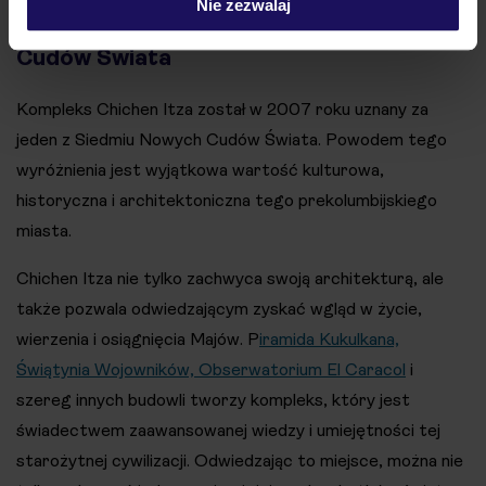
Nie zezwalaj
Chichen Itza jako jeden z Siedmiu Nowych
Cudów Świata
Kompleks Chichen Itza został w 2007 roku uznany za
jeden z Siedmiu Nowych Cudów Świata. Powodem tego
wyróżnienia jest wyjątkowa wartość kulturowa,
historyczna i architektoniczna tego prekolumbijskiego
miasta.
Chichen Itza nie tylko zachwyca swoją architekturą, ale
także pozwala odwiedzającym zyskać wgląd w życie,
wierzenia i osiągnięcia Majów. P
iramida Kukulkana,
Świątynia Wojowników, Obserwatorium El Caracol
i
szereg innych budowli tworzy kompleks, który jest
świadectwem zaawansowanej wiedzy i umiejętności tej
starożytnej cywilizacji. Odwiedzając to miejsce, można nie