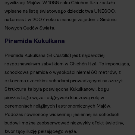
cywilizacji Majów​. W 1988 roku Chichen Itza zostało
wpisane na listę światowego dziedzictwa UNESCO,
natomiast w 2007 roku uznano je za jeden z Siedmiu
Nowych Cudów Świata.
Piramida Kukulkana
Piramida Kukulkana (El Castillo) jest najbardziej
rozpoznawalnym zabytkiem w Chichén Itzá. To imponująca,
schodkowa piramida o wysokości niemal 30 metrów, z
czterema szerokimi schodami prowadzącymi na szczyt.
Struktura ta była poświęcona Kukulkanowi, bogu
pierzastego węża i odgrywała kluczową rolę w
ceremoniach religijnych i astronomicznych Majów.
Podczas równonocy wiosennej i jesiennej na schodach
budowli można zaobserwować niezwykły efekt świetlny,
tworzący iluzję pełzającego węża.