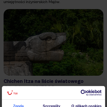
umiejętności inżynierskich Majów.
Chichen Itza na liście światowego
dziedzictwa UNESCO
Chichen Itza zostało wpisane na listę światowego
dziedzictwa UNESCO w 1988 roku, podkreślając w ten
Zgoda
Szczegóły
O plikach cookies