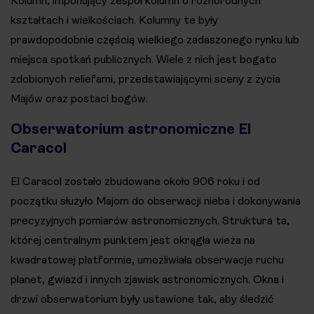
Kolumn, imponujący zespół kolumn o różnorodnych
kształtach i wielkościach. Kolumny te były
prawdopodobnie częścią wielkiego zadaszonego rynku lub
miejsca spotkań publicznych. Wiele z nich jest bogato
zdobionych reliefami, przedstawiającymi sceny z życia
Majów oraz postaci bogów.
Obserwatorium astronomiczne El
Caracol
El Caracol zostało zbudowane około 906 roku i od
początku służyło Majom do obserwacji nieba i dokonywania
precyzyjnych pomiarów astronomicznych. Struktura ta,
której centralnym punktem jest okrągła wieża na
kwadratowej platformie, umożliwiała obserwacje ruchu
planet, gwiazd i innych zjawisk astronomicznych. Okna i
drzwi obserwatorium były ustawione tak, aby śledzić