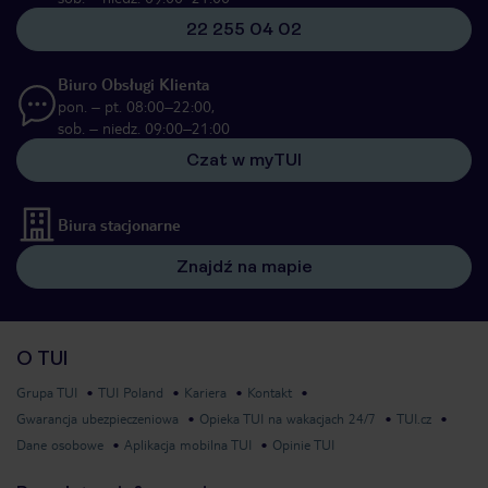
22 255 04 02
Biuro Obsługi Klienta
pon. – pt. 08:00–22:00,
sob. – niedz. 09:00–21:00
Czat w myTUI
Biura stacjonarne
Znajdź na mapie
O TUI
Grupa TUI
TUI Poland
Kariera
Kontakt
Gwarancja ubezpieczeniowa
Opieka TUI na wakacjach 24/7
TUI.cz
Dane osobowe
Aplikacja mobilna TUI
Opinie TUI