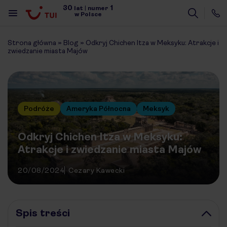
30
1
lat
|
numer
w Polsce
Strona główna
»
Blog
»
Odkryj Chichen Itza w Meksyku: Atrakcje i
zwiedzanie miasta Majów
Podróże
Ameryka Północna
Meksyk
Odkryj Chichen Itza w Meksyku:
Atrakcje i zwiedzanie miasta Majów
20/08/2024
Cezary Kawecki
Spis treści