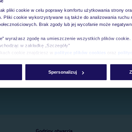
ść
jak pliki cookie w celu poprawy komfortu użytkowania strony or
e.
m. Pliki cookie wykorzystywane są także do analizowania ruchu 
połecznościowych. Brak zgody lub jej wycofanie może negatywni
ie” wyrażasz zgodę na umieszczenie wszystkich plików cookie
wchodząc w zakładkę „Szczegóły”
ikach cookie znajdziesz w
polityce plików cookies
oraz
polity
Spersonalizuj
Z
Godziny otwarcia