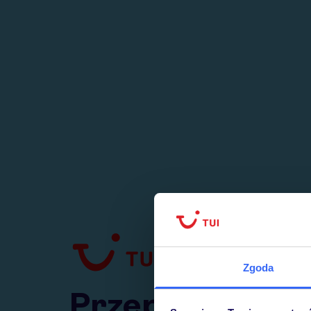
1
numer
w Polsce
Zgoda
Przejdź do TUI.pl
Przepraszamy