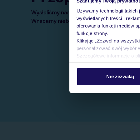
Szanujemy Twoją prywatno
Używamy technologii takich 
Wysłaliśmy nasz serwis na krótkie wakacj
wyświetlanych treści i rekla
Wracamy niebawem!
oferowania funkcji mediów s
funkcje strony.
Klikając „Zezwól na wszystk
personalizować swój wybór 
Szczegółowe informacje o pl
Nie zezwalaj