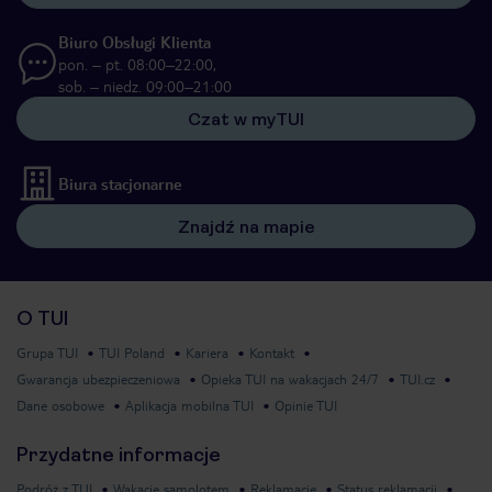
Biuro Obsługi Klienta
pon. – pt. 08:00–22:00,
sob. – niedz. 09:00–21:00
Czat w myTUI
Biura stacjonarne
Znajdź na mapie
O TUI
Grupa TUI
TUI Poland
Kariera
Kontakt
Gwarancja ubezpieczeniowa
Opieka TUI na wakacjach 24/7
TUI.cz
Dane osobowe
Aplikacja mobilna TUI
Opinie TUI
Przydatne informacje
Podróż z TUI
Wakacje samolotem
Reklamacje
Status reklamacji