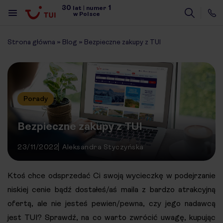
30
1
lat
|
numer
w Polsce
Strona główna
»
Blog
»
Bezpieczne zakupy z TUI
Porady
Bezpieczne zakupy z TUI
23/11/2022
Aleksandra Styczyńska
Ktoś chce odsprzedać Ci swoją wycieczkę w podejrzanie
niskiej cenie bądź dostałeś/aś maila z bardzo atrakcyjną
ofertą, ale nie jesteś pewien/pewna, czy jego nadawcą
jest TUI? Sprawdź, na co warto zwrócić uwagę, kupując