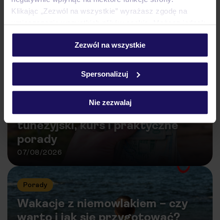
Klikając „Zezwól na wszystkie” wyrażasz zgodę na
umieszczenie wszystkich plików cookie. Możesz jednak
personalizować swój wybór wchodząc w zakładkę
Zezwól na wszystkie
„Szczegóły”
Inne wpisy
Szczegółowe informacje o plikach cookie znajdziesz
w
polityce plików cookies
oraz
polityce prywatności
.
Spersonalizuj
Porady
Tunezja
Nie zezwalaj
Waluta w Tunezji 2026 – dinar
tunezyjski, kurs i praktyczne
porady
07/08/2026
Porady
Wakacje z niemowlakiem – czy
warto i jak się przygotować?