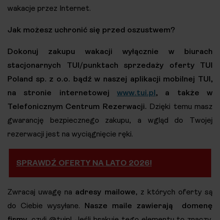
wakacje przez Internet.
Jak możesz uchronić się przed oszustwem?
Dokonuj zakupu wakacji wyłącznie w biurach
stacjonarnych TUI/punktach sprzedaży oferty TUI
Poland sp. z o.o. bądź w naszej aplikacji mobilnej TUI,
na stronie internetowej
www.tui.pl
, a także w
Telefonicznym Centrum Rezerwacji.
Dzięki temu masz
gwarancję bezpiecznego zakupu, a wgląd do Twojej
rezerwacji jest na wyciągnięcie ręki.
SPRAWDŹ OFERTY NA LATO 2026!
Zwracaj uwagę na
adresy mailowe
, z których oferty są
do Ciebie wysyłane.
Nasze maile zawierają domenę
firmy
, czyli @tuipl. Jeśli brakuje tego elementu to znaczy,