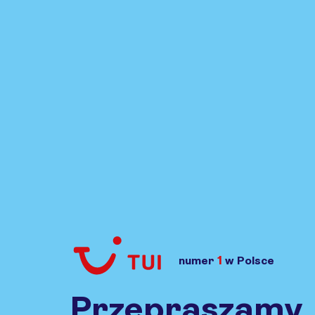
1
numer
w Polsce
Przejdź do TUI.pl
Przepraszamy