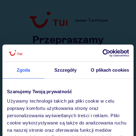
1
numer
w Polsce
Przejdź do TUI.pl
Przepraszamy
Wysłaliśmy nasz serwis na krótkie wakacje.
Wracamy niebawem!
Zgoda
Szczegóły
O plikach cookies
Szanujemy Twoją prywatność
Używamy technologii takich jak pliki cookie w celu
poprawy komfortu użytkowania strony oraz
personalizowania wyświetlanych treści i reklam. Pliki
cookie wykorzystywane są także do analizowania ruchu
na naszej stronie oraz oferowania funkcji mediów