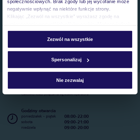
społecznościowych. Brak zgody lub jej wycofanie może
negatywnie wpłynąć na niektóre funkcje strony.
Klikając „Zezwól na wszystkie” wyrażasz zgodę na
umieszczenie wszystkich plików cookie. Możesz jednak
personalizować swój wybór wchodząc w zakładkę
„Szczegóły”
Zezwól na wszystkie
Szczegółowe informacje o plikach cookie znajdziesz
w
polityce plików cookies
oraz
polityce prywatności
.
Spersonalizuj
Nie zezwalaj
Telefoniczne Centrum Rezerwacji
22 270 31 20
Całkowity koszt połączenia wg stawki operatora
Godziny otwarcia
08:00-22:00
poniedziałek - piątek
09:00-21:00
sobota
09:00-20:00
niedziela