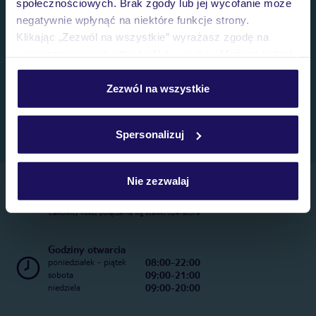
społecznościowych. Brak zgody lub jej wycofanie może
negatywnie wpłynąć na niektóre funkcje strony.
Klikając „Zezwól na wszystkie” wyrażasz zgodę na
umieszczenie wszystkich plików cookie. Możesz jednak
personalizować swój wybór wchodząc w zakładkę
„Szczegóły”
Zezwól na wszystkie
Szczegółowe informacje o plikach cookie znajdziesz
w
polityce plików cookies
oraz
polityce prywatności
.
Spersonalizuj
Nie zezwalaj
Telefoniczne Centrum Rezerwacji
22 270 31 20
Całkowity koszt połączenia wg stawki operatora
Godziny otwarcia
08:00-22:00
poniedziałek - piątek
09:00-21:00
sobota
09:00-20:00
niedziela