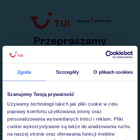
1
numer
w Polsce
Przejdź do TUI.pl
Przepraszamy
Wysłaliśmy nasz serwis na krótkie wakacje.
Wracamy niebawem!
Zgoda
Szczegóły
O plikach cookies
Szanujemy Twoją prywatność
Używamy technologii takich jak pliki cookie w celu
poprawy komfortu użytkowania strony oraz
personalizowania wyświetlanych treści i reklam. Pliki
cookie wykorzystywane są także do analizowania ruchu
na naszej stronie oraz oferowania funkcji mediów