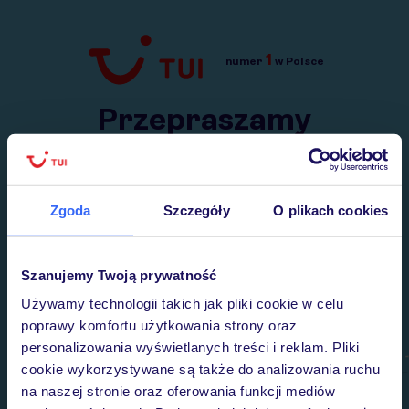
1
numer
w Polsce
Przejdź do TUI.pl
Przepraszamy
Wysłaliśmy nasz serwis na krótkie wakacje.
Wracamy niebawem!
Zgoda
Szczegóły
O plikach cookies
Szanujemy Twoją prywatność
Używamy technologii takich jak pliki cookie w celu
poprawy komfortu użytkowania strony oraz
personalizowania wyświetlanych treści i reklam. Pliki
cookie wykorzystywane są także do analizowania ruchu
na naszej stronie oraz oferowania funkcji mediów