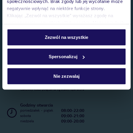
społecznościowych. Brak zgody lub jej wycofanie może
negatywnie wpłynąć na niektóre funkcje strony.
Klikając „Zezwól na wszystkie” wyrażasz zgodę na
umieszczenie wszystkich plików cookie. Możesz jednak
personalizować swój wybór wchodząc w zakładkę
„Szczegóły”
Zezwól na wszystkie
Szczegółowe informacje o plikach cookie znajdziesz
w
polityce plików cookies
oraz
polityce prywatności
.
Spersonalizuj
Nie zezwalaj
Telefoniczne Centrum Rezerwacji
22 270 31 20
Całkowity koszt połączenia wg stawki operatora
Godziny otwarcia
08:00-22:00
poniedziałek - piątek
09:00-21:00
sobota
09:00-20:00
niedziela