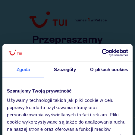
1
numer
w Polsce
Przejdź do TUI.pl
Przepraszamy
Wysłaliśmy nasz serwis na krótkie wakacje.
Wracamy niebawem!
Zgoda
Szczegóły
O plikach cookies
Szanujemy Twoją prywatność
Używamy technologii takich jak pliki cookie w celu
poprawy komfortu użytkowania strony oraz
personalizowania wyświetlanych treści i reklam. Pliki
cookie wykorzystywane są także do analizowania ruchu
na naszej stronie oraz oferowania funkcji mediów