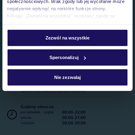
społecznościowych. Brak zgody lub jej wycofanie może
negatywnie wpłynąć na niektóre funkcje strony.
Klikając „Zezwól na wszystkie” wyrażasz zgodę na
umieszczenie wszystkich plików cookie. Możesz jednak
personalizować swój wybór wchodząc w zakładkę
„Szczegóły”
Zezwól na wszystkie
Szczegółowe informacje o plikach cookie znajdziesz
w
polityce plików cookies
oraz
polityce prywatności
.
Spersonalizuj
Nie zezwalaj
Telefoniczne Centrum Rezerwacji
22 270 31 20
Całkowity koszt połączenia wg stawki operatora
Godziny otwarcia
08:00-22:00
poniedziałek - piątek
09:00-21:00
sobota
09:00-20:00
niedziela