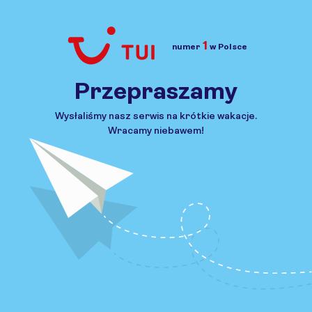
1
numer
w Polsce
Przejdź do TUI.pl
Przepraszamy
Wysłaliśmy nasz serwis na krótkie wakacje.
Wracamy niebawem!