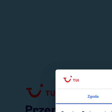
1
numer
w Polsce
Zgoda
Przejdź do TUI.pl
Przepraszamy