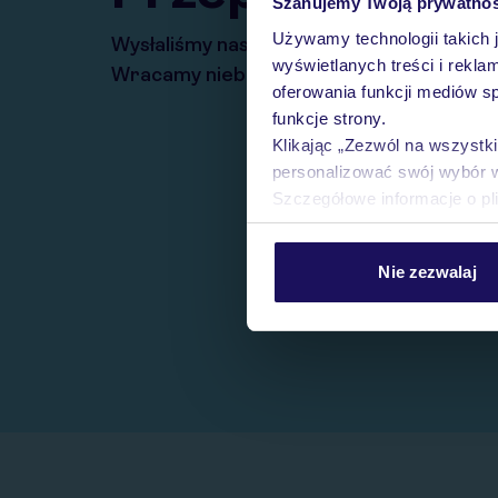
Szanujemy Twoją prywatno
Używamy technologii takich 
Wysłaliśmy nasz serwis na krótkie wakacj
wyświetlanych treści i rekla
Wracamy niebawem!
oferowania funkcji mediów s
funkcje strony.
Klikając „Zezwól na wszystk
personalizować swój wybór 
Szczegółowe informacje o pl
Nie zezwalaj