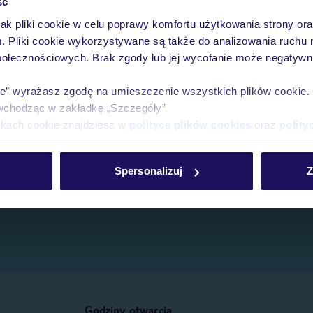
ść
jak pliki cookie w celu poprawy komfortu użytkowania strony or
e.
m. Pliki cookie wykorzystywane są także do analizowania ruchu 
połecznościowych. Brak zgody lub jej wycofanie może negatywni
ie” wyrażasz zgodę na umieszczenie wszystkich plików cookie
wchodząc w zakładkę „Szczegóły”
ikach cookie znajdziesz w
polityce plików cookies
oraz
polity
Spersonalizuj
Z
Godziny otwarcia