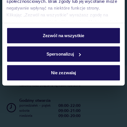
społecznościowych. Brak zgody lub jej wycofanie może
negatywnie wpłynąć na niektóre funkcje strony.
Klikając „Zezwól na wszystkie” wyrażasz zgodę na
umieszczenie wszystkich plików cookie. Możesz jednak
personalizować swój wybór wchodząc w zakładkę
„Szczegóły”
Zezwól na wszystkie
Szczegółowe informacje o plikach cookie znajdziesz
w
polityce plików cookies
oraz
polityce prywatności
.
Spersonalizuj
Nie zezwalaj
Telefoniczne Centrum Rezerwacji
22 270 31 20
Całkowity koszt połączenia wg stawki operatora
Godziny otwarcia
08:00-22:00
poniedziałek - piątek
09:00-21:00
sobota
09:00-20:00
niedziela