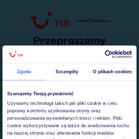
1
numer
w Polsce
Przejdź do TUI.pl
Przepraszamy
Wysłaliśmy nasz serwis na krótkie wakacje.
Wracamy niebawem!
Zgoda
Szczegóły
O plikach cookies
Szanujemy Twoją prywatność
Używamy technologii takich jak pliki cookie w celu
poprawy komfortu użytkowania strony oraz
personalizowania wyświetlanych treści i reklam. Pliki
cookie wykorzystywane są także do analizowania ruchu
na naszej stronie oraz oferowania funkcji mediów