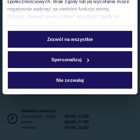
społecznościowych. Brak zgody lub jej wycofanie może
negatywnie wpłynąć na niektóre funkcje strony.
Klikając „Zezwól na wszystkie” wyrażasz zgodę na
umieszczenie wszystkich plików cookie. Możesz jednak
personalizować swój wybór wchodząc w zakładkę
„Szczegóły”
Zezwól na wszystkie
Szczegółowe informacje o plikach cookie znajdziesz
w
polityce plików cookies
oraz
polityce prywatności
.
Spersonalizuj
Nie zezwalaj
Telefoniczne Centrum Rezerwacji
22 270 31 20
Całkowity koszt połączenia wg stawki operatora
Godziny otwarcia
08:00-22:00
poniedziałek - piątek
09:00-21:00
sobota
09:00-20:00
niedziela