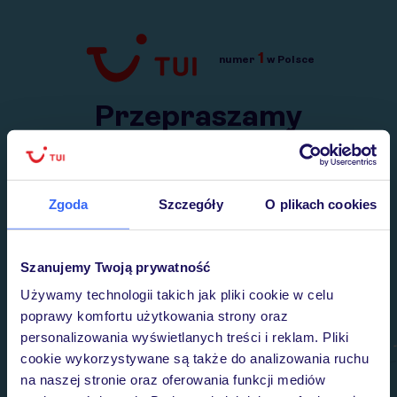
1
numer
w Polsce
Przejdź do TUI.pl
Przepraszamy
Wysłaliśmy nasz serwis na krótkie wakacje.
Wracamy niebawem!
Zgoda
Szczegóły
O plikach cookies
Szanujemy Twoją prywatność
Używamy technologii takich jak pliki cookie w celu
poprawy komfortu użytkowania strony oraz
personalizowania wyświetlanych treści i reklam. Pliki
cookie wykorzystywane są także do analizowania ruchu
na naszej stronie oraz oferowania funkcji mediów