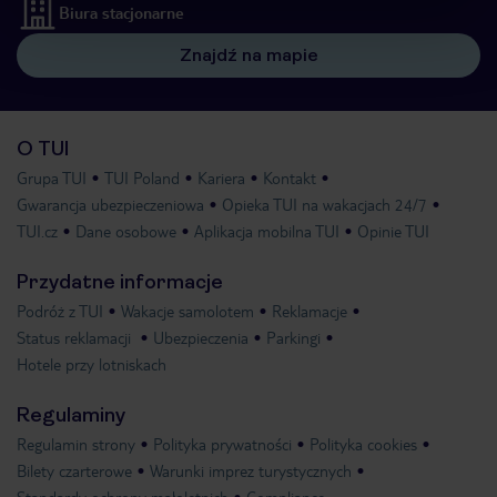
Biura stacjonarne
Znajdź na mapie
O TUI
Grupa TUI
TUI Poland
Kariera
Kontakt
Gwarancja ubezpieczeniowa
Opieka TUI na wakacjach 24/7
TUI.cz
Dane osobowe
Aplikacja mobilna TUI
Opinie TUI
Przydatne informacje
Podróż z TUI
Wakacje samolotem
Reklamacje
Status reklamacji
Ubezpieczenia
Parkingi
Hotele przy lotniskach
Regulaminy
Regulamin strony
Polityka prywatności
Polityka cookies
Bilety czarterowe
Warunki imprez turystycznych