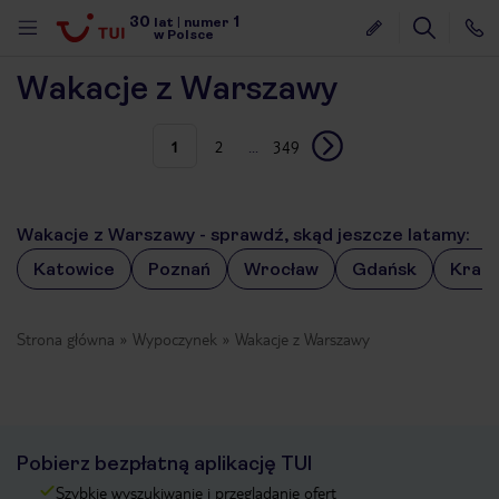
30
1
lat
|
numer
w Polsce
Wakacje z Warszawy
1
2
...
349
Wakacje z Warszawy - sprawdź, skąd jeszcze latamy:
Katowice
Poznań
Wrocław
Gdańsk
Krak
Strona główna
Wypoczynek
Wakacje z Warszawy
Pobierz bezpłatną aplikację TUI
nute
Szybkie wyszukiwanie i przeglądanie ofert