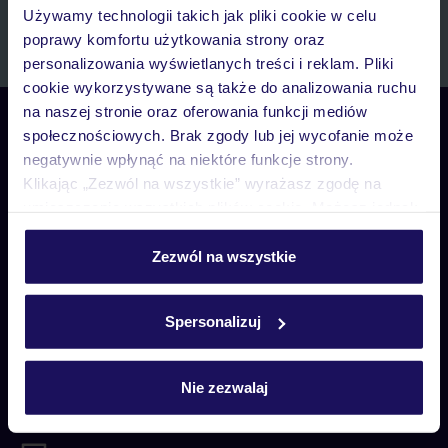
systemów wywołujących.
Używamy technologii takich jak pliki cookie w celu
Zapisz się
poprawy komfortu użytkowania strony oraz
personalizowania wyświetlanych treści i reklam. Pliki
cookie wykorzystywane są także do analizowania ruchu
na naszej stronie oraz oferowania funkcji mediów
Skontaktuj się z nami
społecznościowych. Brak zgody lub jej wycofanie może
Telefoniczne Centrum Rezerwacji
negatywnie wpłynąć na niektóre funkcje strony.
pon. – pt. 08:00–22:00, sob. – niedz. 09:00–21:00
Klikając „Zezwól na wszystkie” wyrażasz zgodę na
22 270 31 20
umieszczenie wszystkich plików cookie. Możesz jednak
personalizować swój wybór wchodząc w zakładkę
Biuro Obsługi Klienta
„Szczegóły”
Zezwól na wszystkie
pon. – pt. 08:00–22:00, sob. – niedz. 09:00–21:00
Szczegółowe informacje o plikach cookie znajdziesz
22 255 04 02
w
polityce plików cookies
oraz
polityce prywatności
.
Spersonalizuj
Biuro Obsługi Klienta
pon. – pt. 08:00–22:00, sob. – niedz. 09:00–21:00
Nie zezwalaj
Czat w myTUI