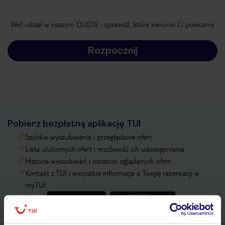
Weź udział w naszym QUIZIE i sprawdź, które kierunki Ci polecamy
Rozpocznij
Pobierz bezpłatną aplikację TUI
Szybkie wyszukiwanie i przeglądanie ofert
Lista ulubionych ofert i możliwość ich udostępniania
Historia wyszukiwań i ostatnio oglądanych ofert
Kontakt z TUI i wszystkie informacje o Twojej rezerwacji w
myTUI