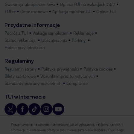
Gwarancja ubezpieczeniowa
Opieka TUI na wakacjach 24/7
TUI.cz
Dane osobowe
Aplikacja mobilna TUI
Opinie TUI
Przydatne informacje
Podróż z TUI
Wakacje samolotem
Reklamacje
Status reklamacji
Ubezpieczenia
Parkingi
Hotele przy lotniskach
Regulaminy
Regulamin strony
Polityka prywatności
Polityka cookies
Bilety czarterowe
Warunki imprez turystycznych
Standardy ochrony małoletnich
Compliance
TUI w Internecie
Prezentowane na stronie internetowej tui.pl ogłoszenia, reklamy, cenniki i
informacje nie stanowią oferty w rozumieniu przepisów Kodeksu Cywilnego.