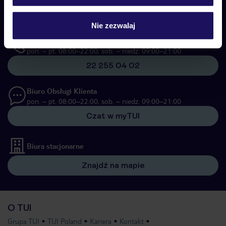
pon. – pt. 08:00–22:00, sob. – niedz. 09:00–21:00
22 270 31 20
Nie zezwalaj
Biuro Obsługi Klienta
pon. – pt. 08:00–22:00, sob. – niedz. 09:00–21:00
22 255 04 02
Biuro Obsługi Klienta
pon. – pt. 08:00–22:00, sob. – niedz. 09:00–21:00
Czat w myTUI
Biura stacjonarne
Znajdź na mapie
O TUI
Grupa TUI
TUI Poland
Kariera
Kontakt