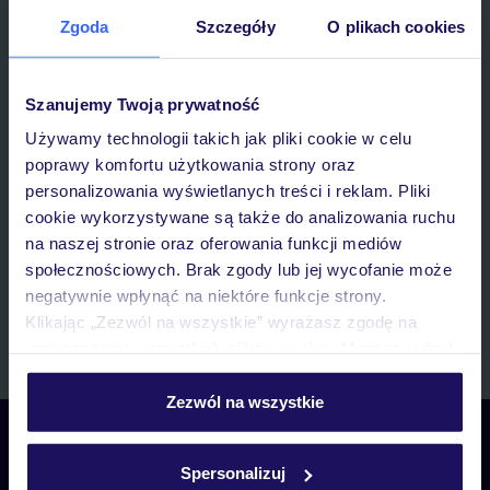
Zgoda
Szczegóły
O plikach cookies
Zapisz się do newslettera
IMIĘ*
Szanujemy Twoją prywatność
E-MAIL*
Używamy technologii takich jak pliki cookie w celu
poprawy komfortu użytkowania strony oraz
personalizowania wyświetlanych treści i reklam. Pliki
Wyrażam zgodę na przetwarzanie danych osobowych przez TUI
cookie wykorzystywane są także do analizowania ruchu
Poland Sp. z o.o. i TUI Poland Dystrybucja Sp. z o.o. w celach
na naszej stronie oraz oferowania funkcji mediów
marketingowych, w zakresie oraz celu wskazanym w
„Informacji o
przetwarzaniu danych osobowych”
, poprzez elektroniczną formę
społecznościowych. Brak zgody lub jej wycofanie może
komunikacji (e-mail), także z użyciem tzw. automatycznych
negatywnie wpłynąć na niektóre funkcje strony.
systemów wywołujących.
Klikając „Zezwól na wszystkie” wyrażasz zgodę na
Zapisz się
umieszczenie wszystkich plików cookie. Możesz jednak
personalizować swój wybór wchodząc w zakładkę
„Szczegóły”
Zezwól na wszystkie
Szczegółowe informacje o plikach cookie znajdziesz
Skontaktuj się z nami
w
polityce plików cookies
oraz
polityce prywatności
.
Telefoniczne Centrum Rezerwacji
Spersonalizuj