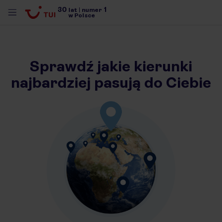
30
1
lat
|
numer
w Polsce
Sprawdź jakie kierunki
najbardziej pasują do Ciebie
nute