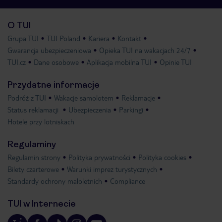
O TUI
Grupa TUI
TUI Poland
Kariera
Kontakt
Gwarancja ubezpieczeniowa
Opieka TUI na wakacjach 24/7
TUI.cz
Dane osobowe
Aplikacja mobilna TUI
Opinie TUI
Przydatne informacje
Podróż z TUI
Wakacje samolotem
Reklamacje
Status reklamacji
Ubezpieczenia
Parkingi
Hotele przy lotniskach
Regulaminy
Regulamin strony
Polityka prywatności
Polityka cookies
Bilety czarterowe
Warunki imprez turystycznych
Standardy ochrony małoletnich
Compliance
TUI w Internecie