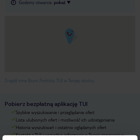
Godziny otwarcia
:
pokaż
Znajdź inne Biuro Podróży TUI w Twojej okolicy
Pobierz bezpłatną aplikację TUI
Szybkie wyszukiwanie i przeglądanie ofert
Lista ulubionych ofert i możliwość ich udostępniania
Historia wyszukiwań i ostatnio oglądanych ofert
Kontakt z TUI i wszystkie informacje o Twojej rezerwacji w