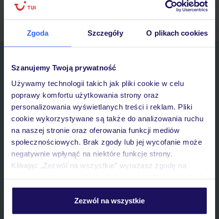
myTUI
Zgoda
Szczegóły
O plikach cookies
Zapisz się do newslettera
Szanujemy Twoją prywatność
IMIĘ*
Używamy technologii takich jak pliki cookie w celu
poprawy komfortu użytkowania strony oraz
E-MAIL*
personalizowania wyświetlanych treści i reklam. Pliki
cookie wykorzystywane są także do analizowania ruchu
na naszej stronie oraz oferowania funkcji mediów
Wyrażam zgodę na przetwarzanie danych osobowych przez TUI
społecznościowych. Brak zgody lub jej wycofanie może
Poland Sp. z o.o. i TUI Poland Dystrybucja Sp. z o.o. w celach
marketingowych, w zakresie oraz celu wskazanym w
„Informacji o
negatywnie wpłynąć na niektóre funkcje strony.
przetwarzaniu danych osobowych”
, poprzez elektroniczną formę
Klikając „Zezwól na wszystkie” wyrażasz zgodę na
komunikacji (e-mail), także z użyciem tzw. automatycznych
umieszczenie wszystkich plików cookie. Możesz jednak
systemów wywołujących.
personalizować swój wybór wchodząc w zakładkę
Zapisz się
„Szczegóły”
Zezwól na wszystkie
Szczegółowe informacje o plikach cookie znajdziesz