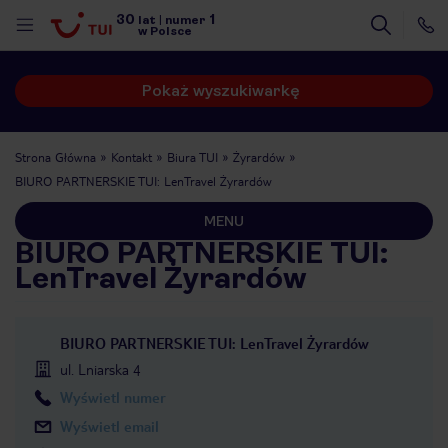
30
1
lat
|
numer
w Polsce
Pokaż wyszukiwarkę
Strona Główna
Kontakt
Biura TUI
Żyrardów
BIURO PARTNERSKIE TUI: LenTravel Żyrardów
MENU
BIURO PARTNERSKIE TUI:
LenTravel Żyrardów
BIURO PARTNERSKIE TUI: LenTravel Żyrardów
ul. Lniarska 4
Wyświetl numer
nute
Wyświetl email