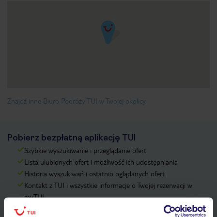
Znajdź inne Biuro Podróży TUI w Twojej okolicy
Pobierz bezpłatną aplikację TUI
Szybkie wyszukiwanie i przeglądanie ofert
Lista ulubionych ofert i możliwość ich udostępniania
Historia wyszukiwań i ostatnio oglądanych ofert
Kontakt z TUI i wszystkie informacje o Twojej rezerwacji w
myTUI