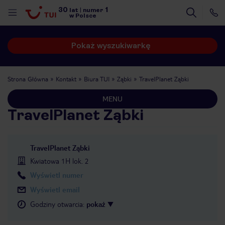
30
1
lat
|
numer
w Polsce
Pokaż wyszukiwarkę
Strona Główna
Kontakt
Biura TUI
Ząbki
TravelPlanet Ząbki
MENU
TravelPlanet Ząbki
TravelPlanet Ząbki
Kwiatowa 1H lok. 2
Wyświetl numer
Wyświetl email
Godziny otwarcia
:
pokaż
nute