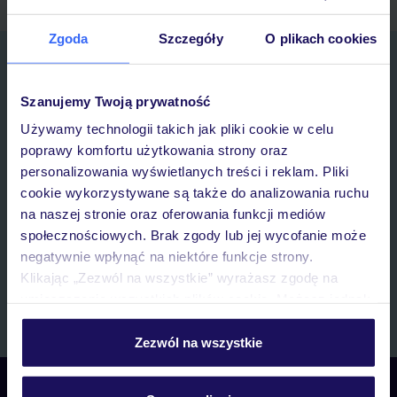
Zgoda
Szczegóły
O plikach cookies
Zapisz się do newslettera
IMIĘ*
Szanujemy Twoją prywatność
Używamy technologii takich jak pliki cookie w celu
E-MAIL*
poprawy komfortu użytkowania strony oraz
personalizowania wyświetlanych treści i reklam. Pliki
cookie wykorzystywane są także do analizowania ruchu
Wyrażam zgodę na przetwarzanie danych osobowych przez TUI
na naszej stronie oraz oferowania funkcji mediów
Poland Sp. z o.o. i TUI Poland Dystrybucja Sp. z o.o. w celach
marketingowych, w zakresie oraz celu wskazanym w
„Informacji o
społecznościowych. Brak zgody lub jej wycofanie może
przetwarzaniu danych osobowych”
, poprzez elektroniczną formę
negatywnie wpłynąć na niektóre funkcje strony.
komunikacji (e-mail), także z użyciem tzw. automatycznych
Klikając „Zezwól na wszystkie” wyrażasz zgodę na
systemów wywołujących.
umieszczenie wszystkich plików cookie. Możesz jednak
Zapisz się
personalizować swój wybór wchodząc w zakładkę
„Szczegóły”
Zezwól na wszystkie
Szczegółowe informacje o plikach cookie znajdziesz
w
polityce plików cookies
oraz
polityce prywatności
.
Skontaktuj się z nami