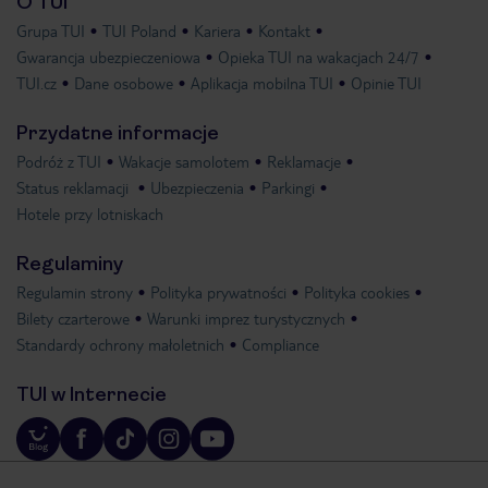
O TUI
Grupa TUI
TUI Poland
Kariera
Kontakt
Gwarancja ubezpieczeniowa
Opieka TUI na wakacjach 24/7
TUI.cz
Dane osobowe
Aplikacja mobilna TUI
Opinie TUI
Przydatne informacje
Podróż z TUI
Wakacje samolotem
Reklamacje
Status reklamacji
Ubezpieczenia
Parkingi
Hotele przy lotniskach
Regulaminy
Regulamin strony
Polityka prywatności
Polityka cookies
Bilety czarterowe
Warunki imprez turystycznych
Standardy ochrony małoletnich
Compliance
TUI w Internecie