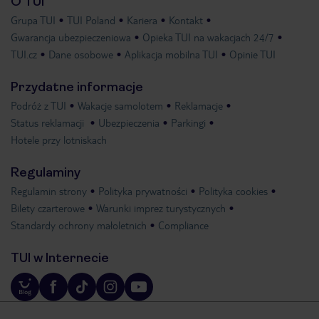
O TUI
Grupa TUI
TUI Poland
Kariera
Kontakt
Gwarancja ubezpieczeniowa
Opieka TUI na wakacjach 24/7
TUI.cz
Dane osobowe
Aplikacja mobilna TUI
Opinie TUI
Przydatne informacje
Podróż z TUI
Wakacje samolotem
Reklamacje
Status reklamacji
Ubezpieczenia
Parkingi
Hotele przy lotniskach
Regulaminy
Regulamin strony
Polityka prywatności
Polityka cookies
Bilety czarterowe
Warunki imprez turystycznych
Standardy ochrony małoletnich
Compliance
TUI w Internecie