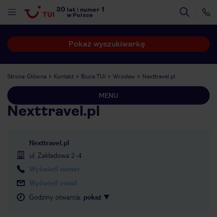
30
1
lat
|
numer
w Polsce
Pokaż wyszukiwarkę
Strona Główna
Kontakt
Biura TUI
Wrocław
Nexttravel.pl
MENU
Nexttravel.pl
Nexttravel.pl
ul. Zakładowa 2-4
Wyświetl numer
Wyświetl email
Godziny otwarcia
:
pokaż
nute