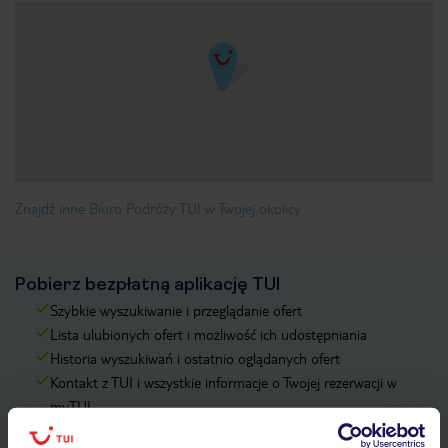
Znajdź inne Biuro Podróży TUI w Twojej okolicy
Pobierz bezpłatną aplikację TUI
Szybkie wyszukiwanie i przeglądanie ofert
Lista ulubionych ofert i możliwość ich udostępniania
Historia wyszukiwań i ostatnio oglądanych ofert
Kontakt z TUI i wszystkie informacje o Twojej rezerwacji w
myTUI