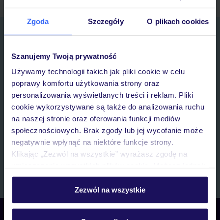
Zgoda
Szczegóły
O plikach cookies
Zapisz się do newslettera
IMIĘ*
Szanujemy Twoją prywatność
Używamy technologii takich jak pliki cookie w celu
E-MAIL*
poprawy komfortu użytkowania strony oraz
personalizowania wyświetlanych treści i reklam. Pliki
cookie wykorzystywane są także do analizowania ruchu
Wyrażam zgodę na przetwarzanie danych osobowych przez TUI
na naszej stronie oraz oferowania funkcji mediów
Poland Sp. z o.o. i TUI Poland Dystrybucja Sp. z o.o. w celach
marketingowych, w zakresie oraz celu wskazanym w
„Informacji o
społecznościowych. Brak zgody lub jej wycofanie może
przetwarzaniu danych osobowych”
, poprzez elektroniczną formę
negatywnie wpłynąć na niektóre funkcje strony.
komunikacji (e-mail), także z użyciem tzw. automatycznych
Klikając „Zezwól na wszystkie” wyrażasz zgodę na
systemów wywołujących.
umieszczenie wszystkich plików cookie. Możesz jednak
Zapisz się
personalizować swój wybór wchodząc w zakładkę
„Szczegóły”
Zezwól na wszystkie
Szczegółowe informacje o plikach cookie znajdziesz
w
polityce plików cookies
oraz
polityce prywatności
.
Skontaktuj się z nami