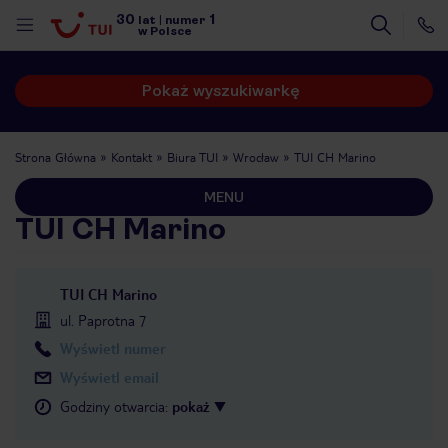
30
1
lat
|
numer
w Polsce
Pokaż wyszukiwarkę
Strona Główna
Kontakt
Biura TUI
Wrocław
TUI CH Marino
MENU
TUI CH Marino
TUI CH Marino
ul. Paprotna 7
Wyświetl numer
Wyświetl email
Godziny otwarcia
:
pokaż
nute