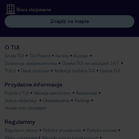
Biura stacjonarne
Znajdź na mapie
O TUI
Grupa TUI
TUI Poland
Kariera
Kontakt
Gwarancja ubezpieczeniowa
Opieka TUI na wakacjach 24/7
TUI.cz
Dane osobowe
Aplikacja mobilna TUI
Opinie TUI
Przydatne informacje
Podróż z TUI
Wakacje samolotem
Reklamacje
Status reklamacji
Ubezpieczenia
Parkingi
Hotele przy lotniskach
Regulaminy
Regulamin strony
Polityka prywatności
Polityka cookies
Bilety czarterowe
Warunki imprez turystycznych