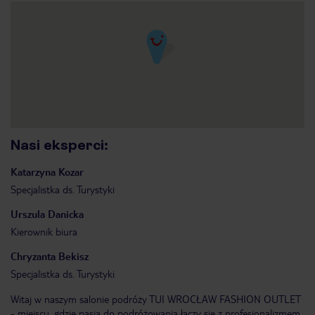
Nasi eksperci
:
Katarzyna
Kozar
Specjalistka ds. Turystyki
Urszula
Danicka
Kierownik biura
Chryzanta
Bekisz
Specjalistka ds. Turystyki
Witaj w naszym salonie podróży TUI WROCŁAW FASHION OUTLET
- miejscu, gdzie pasja do podróżowania łączy się z profesjonalizmem