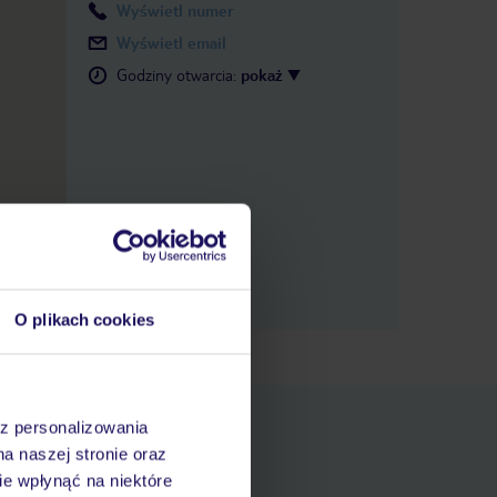
Wyświetl numer
Wyświetl email
Godziny otwarcia
:
pokaż
O plikach cookies
az personalizowania
na naszej stronie oraz
e wpłynąć na niektóre
pniania