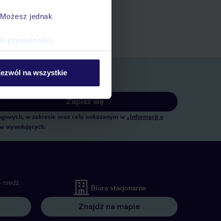
ert
. Możesz jednak
 rezerwacji w myTUI
ce prywatności
.
ezwól na wszystkie
Zapisz się
tingowych, w zakresie oraz celu wskazanym w
„Informacji o
ów wywołujących.
 niedz.
Biura stacjonarne
Znajdź na mapie