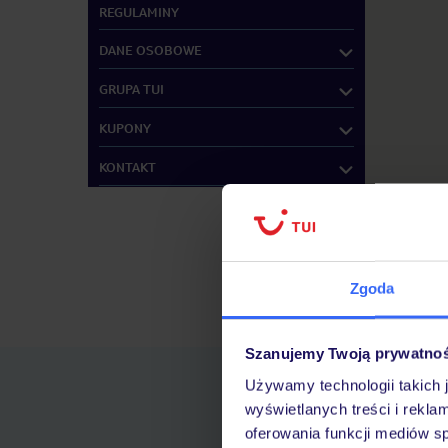
REGULAMINY
DANE OSOBOWE
GRUPA TUI
KUPONY
KONTAKT
Zgoda
Znajdź inne B
Szanujemy Twoją prywatno
Używamy technologii takich 
wyświetlanych treści i rekla
oferowania funkcji mediów s