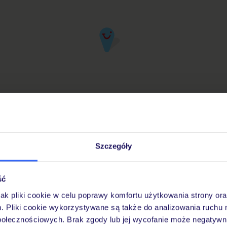
Szczegóły
iuro Podróży TUI w Twojej okolicy
ść
jak pliki cookie w celu poprawy komfortu użytkowania strony or
Pobierz bezpłatną aplikację TUI
m. Pliki cookie wykorzystywane są także do analizowania ruchu 
Szybkie wyszukiwanie i przeglądanie ofert
połecznościowych. Brak zgody lub jej wycofanie może negatywni
Lista ulubionych ofert i możliwość ich udostę