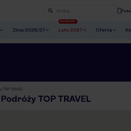
Pobi
Wpisz frazę, której szukasz
NOWOŚĆ
Zima 2026/27
Lato 2027
Oferta
Ki
ży TOP TRAVEL
 Podróży TOP TRAVEL