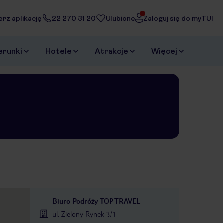
erz aplikację
22 270 31 20
Ulubione
Zaloguj się do myTUI
erunki
Hotele
Atrakcje
Więcej
Biuro Podróży TOP TRAVEL
ul. Zielony Rynek 3/1