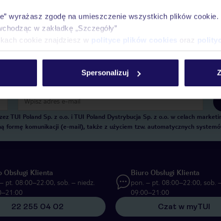
Historia wyszukiwań i ostatnio oglądanych of
ie” wyrażasz zgodę na umieszczenie wszystkich plików cookie
Kontakt z TUI i wszystkie informacje o Twojej
wchodząc w zakładkę „Szczegóły”
ikach cookie znajdziesz w
polityce plików cookies
oraz
polity
Spersonalizuj
Z
E-MAIL*
 TUI Poland Sp. z o.o. i TUI Poland Dystrybucja Sp. z o.o. w celach marke
zną formę komunikacji (e-mail), także z użyciem tzw. automatycznych system
o Obsługi Klienta
Biuro Obsługi Klienta
– pt. 08:00–22:00, sob. – niedz.
pon. – pt. 08:00–22:00, sob. –
0–21:00
09:00–21:00
22 255 04 02
Czat w myTUI