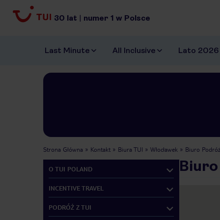
30
lat
|
numer
1
w Polsce
Last Minute
All Inclusive
Lato 2026
Strona Główna
Kontakt
Biura TUI
Włocławek
Biuro Podró
Biuro
O TUI POLAND
INCENTIVE TRAVEL
PODRÓŻ Z TUI