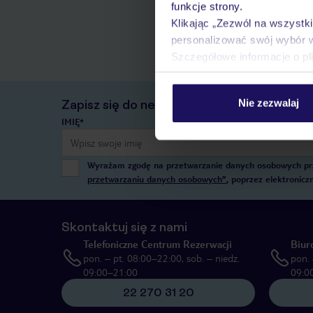
funkcje strony.
Klikając „Zezwól na wszystk
personalizować swój wybór 
Szczegółowe informacje o pl
Nie zezwalaj
Zapisz się do newslettera
IMIĘ*
Wyrażam zgodę na przetwarzanie danych osobowych przez
przetwarzaniu danych osobowych”
, poprzez elektronic
Skontaktuj się z nami
Telefoniczne Centrum Rezerwacji
Biur
pon. – pt. 08:00–22:00, sob. – niedz.
pon. 
09:00–21:00
09:0
22 270 31 20