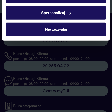
Zapisz się
Szczegółowe informacje o plikach cookie znajdziesz
w
polityce plików cookies
oraz
polityce prywatności
.
Spersonalizuj
Skontaktuj się z nami
Telefoniczne Centrum Rezerwacji
Nie zezwalaj
pon. – pt. 08:00–22:00, sob. – niedz. 09:00–21:00
22 270 31 20
Biuro Obsługi Klienta
pon. – pt. 08:00–22:00, sob. – niedz. 09:00–21:00
22 255 04 02
Biuro Obsługi Klienta
pon. – pt. 08:00–22:00, sob. – niedz. 09:00–21:00
Czat w myTUI
Biura stacjonarne