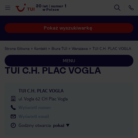
30
1
lat
|
numer
w Polsce
Pokaż wyszukiwarkę
Strona Główna
Kontakt
Biura TUI
Warszawa
TUI C.H. PLAC VOGLA
MENU
TUI C.H. PLAC VOGLA
TUI C.H. PLAC VOGLA
ul. Vogla 62 CH Plac Vogla
Wyświetl numer
Wyświetl email
Godziny otwarcia
:
pokaż
nute