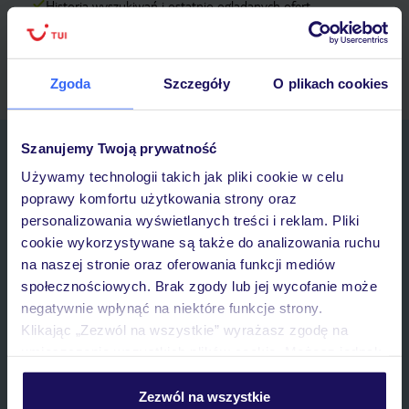
Historia wyszukiwań i ostatnio oglądanych ofert
Kontakt z TUI i wszystkie informacje o Twojej rezerwacji w
myTUI
Zgoda
Szczegóły
O plikach cookies
Szanujemy Twoją prywatność
Zapisz się do newslettera
IMIĘ*
Używamy technologii takich jak pliki cookie w celu
poprawy komfortu użytkowania strony oraz
personalizowania wyświetlanych treści i reklam. Pliki
E-MAIL*
cookie wykorzystywane są także do analizowania ruchu
na naszej stronie oraz oferowania funkcji mediów
społecznościowych. Brak zgody lub jej wycofanie może
Wyrażam zgodę na przetwarzanie danych osobowych przez TUI
negatywnie wpłynąć na niektóre funkcje strony.
Poland Sp. z o.o. i TUI Poland Dystrybucja Sp. z o.o. w celach
marketingowych, w zakresie oraz celu wskazanym w
„Informacji o
Klikając „Zezwól na wszystkie” wyrażasz zgodę na
przetwarzaniu danych osobowych”
, poprzez elektroniczną formę
umieszczenie wszystkich plików cookie. Możesz jednak
komunikacji (e-mail), także z użyciem tzw. automatycznych
personalizować swój wybór wchodząc w zakładkę
systemów wywołujących.
„Szczegóły”
Zezwól na wszystkie