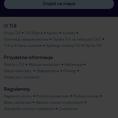
Znajdź na mapie
O TUI
Grupa TUI
TUI Poland
Kariera
Kontakt
Gwarancja ubezpieczeniowa
Opieka TUI na wakacjach 24/7
TUI.cz
Dane osobowe
Aplikacja mobilna TUI
Opinie TUI
Przydatne informacje
Podróż z TUI
Wakacje samolotem
Reklamacje
Status reklamacji
Ubezpieczenia
Parkingi
Hotele przy lotniskach
Regulaminy
Regulamin strony
Polityka prywatności
Polityka cookies
Bilety czarterowe
Warunki imprez turystycznych
Standardy ochrony małoletnich
Compliance