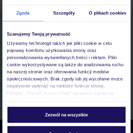
Zgoda
Szczegóły
O plikach cookies
Zapisz się do newslettera
IMIĘ*
Szanujemy Twoją prywatność
Używamy technologii takich jak pliki cookie w celu
E-MAIL*
poprawy komfortu użytkowania strony oraz
personalizowania wyświetlanych treści i reklam. Pliki
cookie wykorzystywane są także do analizowania ruchu
Wyrażam zgodę na przetwarzanie danych osobowych przez TUI
na naszej stronie oraz oferowania funkcji mediów
Poland Sp. z o.o. i TUI Poland Dystrybucja Sp. z o.o. w celach
marketingowych, w zakresie oraz celu wskazanym w
„Informacji o
społecznościowych. Brak zgody lub jej wycofanie może
przetwarzaniu danych osobowych”
, poprzez elektroniczną formę
negatywnie wpłynąć na niektóre funkcje strony.
komunikacji (e-mail), także z użyciem tzw. automatycznych
Klikając „Zezwól na wszystkie” wyrażasz zgodę na
systemów wywołujących.
umieszczenie wszystkich plików cookie. Możesz jednak
Zapisz się
personalizować swój wybór wchodząc w zakładkę
„Szczegóły”
Zezwól na wszystkie
Szczegółowe informacje o plikach cookie znajdziesz
w
polityce plików cookies
oraz
polityce prywatności
.
Skontaktuj się z nami