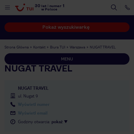
30
1
lat
|
numer
w Polsce
Pokaż wyszukiwarkę
Strona Główna
Kontakt
Biura TUI
Warszawa
NUGAT TRAVEL
MENU
NUGAT TRAVEL
NUGAT TRAVEL
ul. Nugat 9
Wyświetl numer
Wyświetl email
Godziny otwarcia
:
pokaż
nute