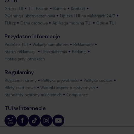
O TUI
Grupa TUI
TUI Poland
Kariera
Kontakt
Gwarancja ubezpieczeniowa
Opieka TUI na wakacjach 24/7
TUI.cz
Dane osobowe
Aplikacja mobilna TUI
Opinie TUI
Przydatne informacje
Podróż z TUI
Wakacje samolotem
Reklamacje
Status reklamacji
Ubezpieczenia
Parkingi
Hotele przy lotniskach
Regulaminy
Regulamin strony
Polityka prywatności
Polityka cookies
Bilety czarterowe
Warunki imprez turystycznych
Standardy ochrony małoletnich
Compliance
TUI w Internecie