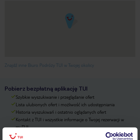
Znajdź inne Biuro Podróży TUI w Twojej okolicy
Pobierz bezpłatną aplikację TUI
Szybkie wyszukiwanie i przeglądanie ofert
Lista ulubionych ofert i możliwość ich udostępniania
Historia wyszukiwań i ostatnio oglądanych ofert
Kontakt z TUI i wszystkie informacje o Twojej rezerwacji w
myTUI